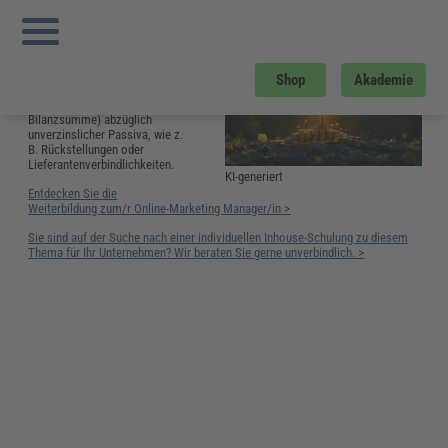
Sie sind hier:
Startseite
»
Glossar
»
E
»
Eingesetztes Kapital
Eingesetztes Kapital
Das eingesetzte Kapital
Shop
Akademie
umfasst das eingesetzte
Gesamtvermögen (=
Bilanzsumme) abzüglich
unverzinslicher Passiva, wie z.
B. Rückstellungen oder
Lieferantenverbindlichkeiten.
KI-generiert
Entdecken Sie die
Weiterbildung zum/r Online-Marketing Manager/in >
Sie sind auf der Suche nach einer individuellen Inhouse-Schulung zu diesem
Thema für Ihr Unternehmen? Wir beraten Sie gerne unverbindlich. >