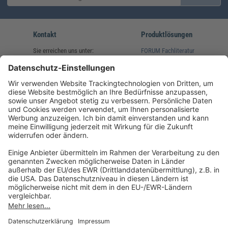
Kontakt
Produktlösungen
Sie erreichen uns unter:
FORUM Fachliteratur
AKADEMIE HERKERT
(08233) 38 11 23
Unsere Marken
service@forum-verlag.com
Mo-Do 07:30 - 17:00 Uhr
Fr 07:30 - 15:00 Uhr
Folgen Sie uns
Impressum
Datenschutz