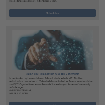
Mitarbeitenden ganz konkret mit einbinden wollen.
Mehr erfahren
Online-Live-Seminar: Die neue NIS-2-Richtlinie
In vier Stunden zeigt unser erfahrener Referent, wie die aktuelle NIS-2-Richtlinie
rechtskonform umzusetzen ist. Zudem bietet unser Online-Live-Seminar Verantwortlichen
aus KRITIS-Organisationen eine umfassende Vorbereitung auf die neuen Cybersecurity-
Anforderungen.
ONLINE-LIVE-SEMINAR,
DAUER, 4 STUNDEN