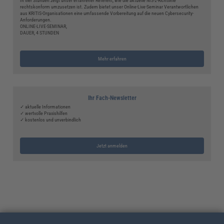
In vier Stunden zeigt unser erfahrener Referent, wie die aktuelle NIS-2-Richtlinie
rechtskonform umzusetzen ist. Zudem bietet unser Online-Live-Seminar Verantwortlichen
aus KRITIS-Organisationen eine umfassende Vorbereitung auf die neuen Cybersecurity-
Anforderungen.
ONLINE-LIVE-SEMINAR,
DAUER, 4 STUNDEN
Mehr erfahren
Ihr Fach-Newsletter
✓ aktuelle Informationen
✓ wertvolle Praxishilfen
✓ kostenlos und unverbindlich
Jetzt anmelden