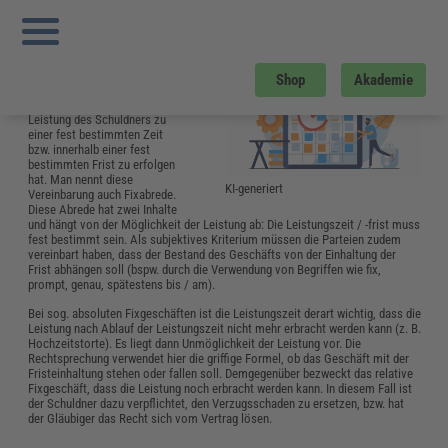
Sie sind hier:
Startseite
»
Glossar
»
F
»
Fixtermin
Fixtermin
Unter einem
Fixtermin
Shop
Akademie
versteht man die vertragliche
Vereinbarung, dass die
Leistung des Schuldners zu
einer fest bestimmten Zeit
bzw. innerhalb einer fest
bestimmten Frist zu erfolgen
hat. Man nennt diese
KI-generiert
Vereinbarung auch Fixabrede.
Diese Abrede hat zwei Inhalte
und hängt von der Möglichkeit der Leistung ab: Die Leistungszeit / -frist muss
fest bestimmt sein. Als subjektives Kriterium müssen die Parteien zudem
vereinbart haben, dass der Bestand des Geschäfts von der Einhaltung der
Frist abhängen soll (bspw. durch die Verwendung von Begriffen wie fix,
prompt, genau, spätestens bis / am).
Bei sog. absoluten Fixgeschäften ist die Leistungszeit derart wichtig, dass die
Leistung nach Ablauf der Leistungszeit nicht mehr erbracht werden kann (z. B.
Hochzeitstorte). Es liegt dann Unmöglichkeit der Leistung vor. Die
Rechtsprechung verwendet hier die griffige Formel, ob das Geschäft mit der
Fristeinhaltung stehen oder fallen soll. Demgegenüber bezweckt das relative
Fixgeschäft, dass die Leistung noch erbracht werden kann. In diesem Fall ist
der Schuldner dazu verpflichtet, den Verzugsschaden zu ersetzen, bzw. hat
der Gläubiger das Recht sich vom Vertrag lösen.