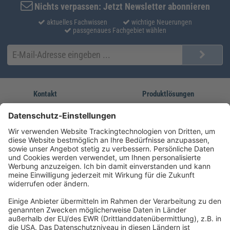
Nichts verpassen: Jetzt Newsletter abonnieren
aktuelles Fachwissen
wichtige Neuerungen
passgenaues Fachgebiet wählen
Kontakt
Produktlösungen
Sie erreichen uns unter:
FORUM Fachliteratur
AKADEMIE HERKERT
(08233) 38 11 23
Unsere Marken
service@forum-verlag.com
Mo-Do 07:30 - 17:00 Uhr
Fr 07:30 - 15:00 Uhr
Folgen Sie uns