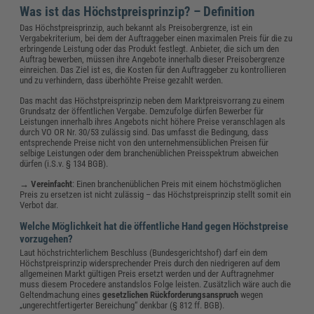
Was ist das Höchstpreisprinzip? – Definition
Das Höchstpreisprinzip, auch bekannt als Preisobergrenze, ist ein
Vergabekriterium, bei dem der Auftraggeber einen maximalen Preis für die zu
erbringende Leistung oder das Produkt festlegt. Anbieter, die sich um den
Auftrag bewerben, müssen ihre Angebote innerhalb dieser Preisobergrenze
einreichen. Das Ziel ist es, die Kosten für den Auftraggeber zu kontrollieren
und zu verhindern, dass überhöhte Preise gezahlt werden.
Das macht das Höchstpreisprinzip neben dem Marktpreisvorrang zu einem
Grundsatz der öffentlichen Vergabe. Demzufolge dürfen Bewerber für
Leistungen innerhalb ihres Angebots nicht höhere Preise veranschlagen als
durch VO OR Nr. 30/53 zulässig sind. Das umfasst die Bedingung, dass
entsprechende Preise nicht von den unternehmensüblichen Preisen für
selbige Leistungen oder dem branchenüblichen Preisspektrum abweichen
dürfen (i.S.v. § 134 BGB).
→ Vereinfacht
: Einen branchenüblichen Preis mit einem höchstmöglichen
Preis zu ersetzen ist nicht zulässig – das Höchstpreisprinzip stellt somit ein
Verbot dar.
Welche Möglichkeit hat die öffentliche Hand gegen Höchstpreise
vorzugehen?
Laut höchstrichterlichem Beschluss (Bundesgerichtshof) darf ein dem
Höchstpreisprinzip widersprechender Preis durch den niedrigeren auf dem
allgemeinen Markt gültigen Preis ersetzt werden und der Auftragnehmer
muss diesem Procedere anstandslos Folge leisten. Zusätzlich wäre auch die
Geltendmachung eines
gesetzlichen Rückforderungsanspruch
wegen
„ungerechtfertigerter Bereichung“ denkbar (§ 812 ff. BGB).