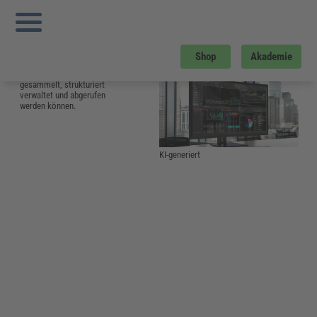
Sie sind hier:
Startseite
»
Glossar
»
I
»
Information Management System (IMS)
Information Management System
(IMS)
Shop
Akademie
Software, mit der Daten
gesammelt, strukturiert
verwaltet und abgerufen
werden können.
KI-generiert