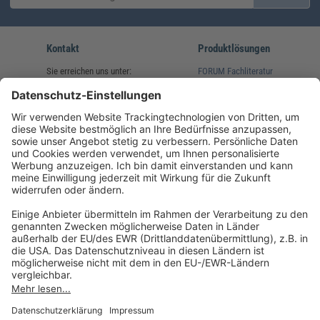
Kontakt
Produktlösungen
Sie erreichen uns unter:
FORUM Fachliteratur
AKADEMIE HERKERT
(08233) 38 11 23
Unsere Marken
service@forum-verlag.com
Mo-Do 07:30 - 17:00 Uhr
Fr 07:30 - 15:00 Uhr
Folgen Sie uns
Impressum
Datenschutz