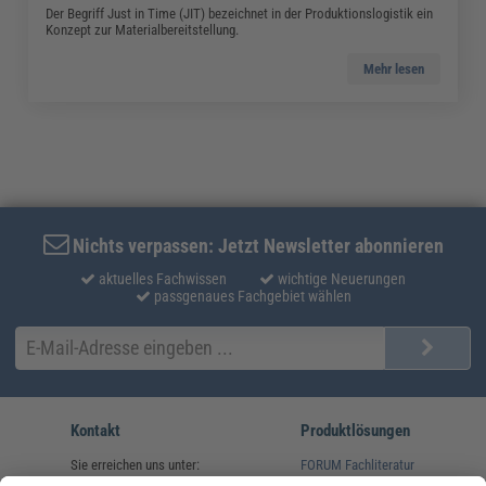
Der Begriff Just in Time (JIT) bezeichnet in der Produktionslogistik ein
Konzept zur Materialbereitstellung.
Mehr lesen
Nichts verpassen: Jetzt Newsletter abonnieren
aktuelles Fachwissen
wichtige Neuerungen
passgenaues Fachgebiet wählen
Kontakt
Produktlösungen
Sie erreichen uns unter:
FORUM Fachliteratur