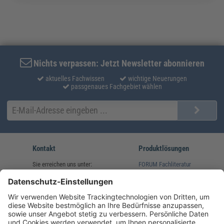
Nichts verpassen: Jetzt Newsletter abonnieren
aktuelles Fachwissen
wichtige Neuerungen
passgenaues Fachgebiet wählen
Kontakt
Produktlösungen
Sie erreichen uns unter:
FORUM Fachliteratur
AKADEMIE HERKERT
(08233) 38 11 23
Unsere Marken
service@forum-verlag.com
Mo-Do 07:30 - 17:00 Uhr
Fr 07:30 - 15:00 Uhr