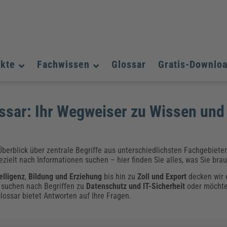
ukte
Fachwissen
Glossar
Gratis-Downlo
Assistenz und Office-Management
Assistenz und Office-Management
Assistenz und Office-Management
sar: Ihr Wegweiser zu Wissen und
Weiterbildungen (AKADEMIE HERKERT)
Fac
Datenschutz und IT-Sicherheit
Datenschutz und IT-Sicherheit
We
Aushangpflichtige Gesetze & Vorschriften
Bauausführung
Be
B
Führung und Management
Führung und Management
Gefahrstoffe & REACH
Datenschutz und IT-Sicherheit
Chemikalen & Gefahrstoffe
Immobilienwirtschaft
E
L
berblick über zentrale Begriffe aus unterschiedlichsten Fachgebieten.
Künstliche Intelligenz
Künstliche Intelligenz
Fachpublikationen & Arbeitshilfen
Fac
zielt nach Informationen suchen – hier finden Sie alles, was Sie bra
Weiterbildungen (AKADEMIE HERKERT)
We
Zoll und Export
Zoll und Export
elligenz
,
Bildung und Erziehung
bis hin zu
Zoll und Export
decken wir 
Leitung, Organisation & Dokumentation
Organisation & Dokumentation
U
, suchen nach Begriffen zu
Datenschutz und IT-Sicherheit
oder möcht
Führung und Management
ossar bietet Antworten auf Ihre Fragen.
Fachpublikationen & Arbeitshilfen
Fac
Weiterbildungen (AKADEMIE HERKERT)
We