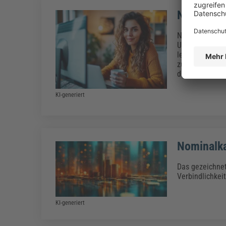
New Work
New Work, zu D
Unternehmen or
letzten Jahren
zunehmend an B
das auf Prinzi
KI-generiert
Nominalka
Das gezeichnete
Verbindlichkei
KI-generiert