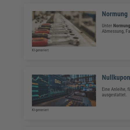
Normung
Unter
Normun
Abmessung, Far
KI-generiert
Nullkupon
Eine Anleihe, 
ausgestattet.
KI-generiert