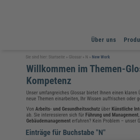
Über uns
Prod
Arbeitsschutz
Arbeitsschutz
Arbeitsschutz
Sie sind hier:
Startseite
»
Glossar
»
N
»
New Work
Willkommen im Themen-Glos
Fachpublikationen & Arbeitshilfen
Bildung und Erziehung
Bildung und Erziehung
Weiterbildungen (AKADEMIE HERKERT)
Kompetenz
Arbeitssicherheit & Gesundheitsschutz
Assistenz & Office-Management
Baurecht & Architektenrecht
Energie und Umwelt
Energie und Umwelt
Arbeitsschutz & Brandschutz
Bau, Immobilien & Gebäudemanagement
Bildung und Erziehung
Brandschutz
Energieoptimiertes & klimaneutrales Bauen
Unser umfangreiches Glossar bietet Ihnen einen klaren Ü
Kommunales
Kommunales
Fachpublikationen & Arbeitshilfen
neue Themen einarbeiten, Ihr Wissen auffrischen oder ge
Nachhaltiges Planen
Reisekosten und Finanzen
Reisekosten und Finanzen
Von
Arbeits- und Gesundheitsschutz
über
Künstliche Int
Kinderschutz, Jugendhilfe & Inklusion
Datenschutz & IT-Recht
Elektrosicherheit
ab. Sie interessieren sich für
Führung und Management
Datenschutz & IT-Sicherheit
Elektrosicherheit & Elektrotechnik
Energie und Umwelt
Gebäudemanagement
erfahren? Kein Problem – unser Gl
Fachpublikationen & Arbeitshilfen
Einträge für Buchstabe "N"
Weiterbildungen (AKADEMIE HERKERT)