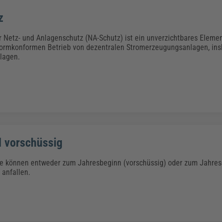
Klimaanpassung
Qualitätsmanagement
Praxismanagement, Abrechnung & Therapie
Q
Künstliche Intelligenz
z
Weiterbildungen (AKADEMIE HERKERT)
Fac
 Netz- und Anlagenschutz (NA-Schutz) ist ein unverzichtbares Elemen
We
normkonformen Betrieb von dezentralen Stromerzeugungsanlagen, in
Feuerwehr
H
lagen.
Kommunales
Zoll und Export
Recht, Sicherheit & Ordnung
V
Fachpublikationen & Arbeitshilfen
Weiterbildungen (AKADEMIE HERKERT)
Zollverfahren & Zollvorschriften
 vorschüssig
e können entweder zum Jahresbeginn (vorschüssig) oder zum Jahre
 anfallen.