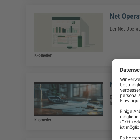
Net Opera
Der Net Operat
KI-generiert
Netto-Ein
Bei der Ermitt
herangezogen 
KI-generiert