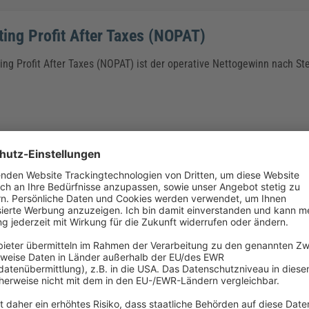
ting Profit After Taxes (NOPAT)
ing Profit After Taxes (NOPAT) ist der operative Nettogewinn nach St
standspreis
lung des
Netto-Einstandspreises
müssen alle relevanten Beschaffung
werden, welche durch den Fremdbezug der Materialien bzw. Produkte