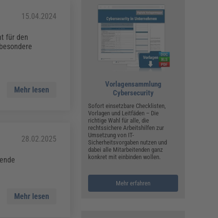
ualitätsmanagement, Hygiene & Arbeitsschutz
Personalmanagement
15.04.2024
hpublikationen & Arbeitshilfen
t für den
iterbildungen (AKADEMIE HERKERT)
sbesondere
ausmeister & Haustechnik
ergaberecht
Vorlagensammlung
Mehr lesen
Cybersecurity
Sofort einsetzbare Checklisten,
Vorlagen und Leitfäden – Die
richtige Wahl für alle, die
rechtssichere Arbeitshilfen zur
Umsetzung von IT-
28.02.2025
Sicherheitsvorgaben nutzen und
dabei alle Mitarbeitenden ganz
konkret mit einbinden wollen.
sende
Mehr erfahren
Mehr lesen