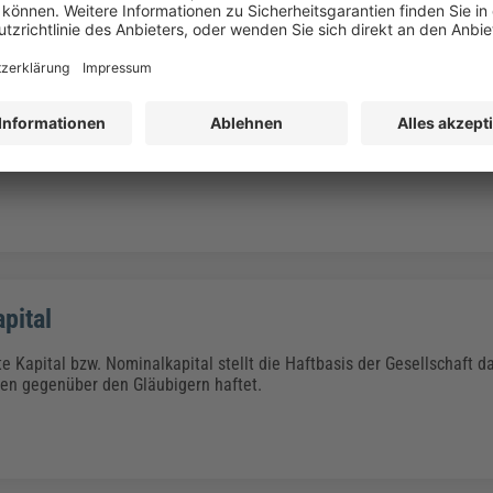
eutsch „Neue Arbeit“, ist ein Konzept, das die Art und Weise, wie wir 
ganisiert sind, grundlegend verändern wird. Der Ansatz „New Work“ 
 immer bedeutender und gewinnt in einer sich stetig verändernden Ar
edeutung. Was ist New Work? – Definition New Work bezeichnet ein
pien wie Autonomie, Selbstverantwortung und Sinnstiftung basiert.
pital
 Kapital bzw. Nominalkapital stellt die Haftbasis der Gesellschaft dar
ten gegenüber den Gläubigern haftet.