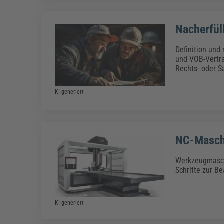
Nacherfül
Definition und
und VOB-Vertra
Rechts- oder S
KI-generiert
NC-Masch
Werkzeugmaschi
Schritte zur B
KI-generiert