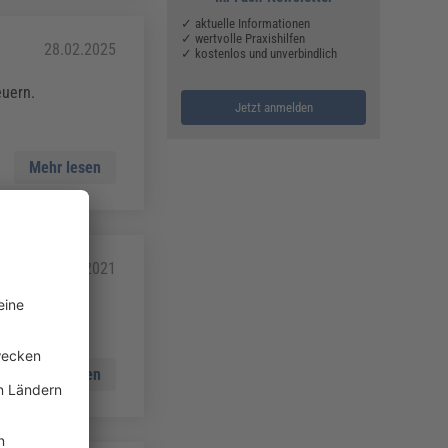
✓ aktuelle Informationen
✓ wertvolle Praxishilfen
28.02.2025
✓ kostenlos und unverbindlich
euern.
Jetzt anmelden
Mehr lesen
24.06.2021
skosten
 entstehen
Mehr lesen