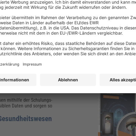
nd Sicherheitsvorkehrungen.
n pseudonymisiert werden, um die Vertraulichkeit medizinischer In
rofile ausgewertet werden, ohne die Persönlichkeitsrechte der jewe
chutzmaßnahme, die dazu beiträgt, personenbezogene Daten zu schüt
 Organisationen und Forscher sollten Pseudonymisierung als grundl
häre der Menschen zu respektieren und gleichzeitig von den Vorteile
der Pseudonymisierung ist entscheidend, um den Datenschutzanford
t ihren Daten zu wahren.
en mithilfe der Schulungs-
iblen Daten und sorgen so
 Gesundheitswesen