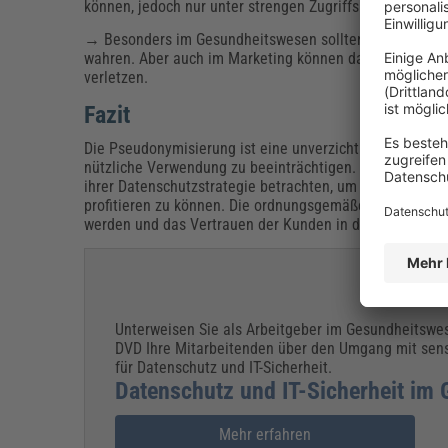
können, jedoch nur unter strengen Zugriffskontrollen u
→ Besonders im Gesundheitswesen sollten Patientendate
wahren. Aber auch im Marketing können dadurch Kundenp
verletzen.
Fazit
Die Pseudonymisierung ist eine unverzichtbare Datens
nützliche Verwendung zu beeinträchtigen. Unternehmen,
ihrer Datenschutzstrategie betrachten, um die Privatsp
profitieren zu können. Die ordnungsgemäße Anwendung 
werden und das Vertrauen der Kunden in den Umgang mi
Unterweisen Sie als Arbeitgeber im Gesundheitswes
DVD Ihre Mitarbeitenden über den Umgang mit sens
für Datenschutz und IT-Sicherheit.
Datenschutz und IT-Sicherheit im
Mehr erfahren