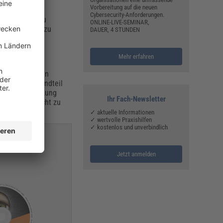
Vorbereitung auf die neuen
Cybersecurity-Anforderungen.
formationen zu
ONLINE-LIVE-SEMINAR,
iligen Person zu
DAUER, 4 STUNDEN
Mehr erfahren
zen, ohne deren
egenden Bestandteil
n der Datennutzung
Ihr Fach-Newsletter
erungen gerecht zu
✓ aktuelle Informationen
✓ wertvolle Praxishilfen
✓ kostenlos und unverbindlich
Jetzt anmelden