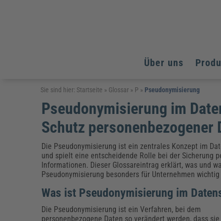
Über uns
Prod
Arbeitsschutz
Arbeitsschutz
Arbeitsschutz
Sie sind hier:
Startseite
»
Glossar
»
P
»
Pseudonymisierung
Pseudonymisierung im Daten
Fachpublikationen & Arbeitshilfen
Bildung und Erziehung
Bildung und Erziehung
Weiterbildungen (AKADEMIE HERKERT)
Schutz personenbezogener 
Arbeitssicherheit & Gesundheitsschutz
Assistenz & Office-Management
Baurecht & Architektenrecht
Energie und Umwelt
Energie und Umwelt
Arbeitsschutz & Brandschutz
Bau, Immobilien & Gebäudemanagement
Bildung und Erziehung
Brandschutz
Energieoptimiertes & klimaneutrales Bauen
Die Pseudonymisierung ist ein zentrales Konzept im Da
Kommunales
Kommunales
Fachpublikationen & Arbeitshilfen
und spielt eine entscheidende Rolle bei der Sicherung p
Informationen. Dieser Glossareintrag erklärt, was und 
Nachhaltiges Planen
Reisekosten und Finanzen
Reisekosten und Finanzen
Kinderschutz, Jugendhilfe & Inklusion
Datenschutz & IT-Recht
Elektrosicherheit
Pseudonymisierung besonders für Unternehmen wichtig 
Datenschutz & IT-Sicherheit
Elektrosicherheit & Elektrotechnik
Energie und Umwelt
Was ist Pseudonymisierung im Daten
Fachpublikationen & Arbeitshilfen
Die Pseudonymisierung ist ein Verfahren, bei dem
Weiterbildungen (AKADEMIE HERKERT)
personenbezogene Daten so verändert werden, dass sie