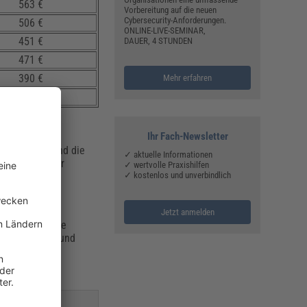
563 €
Vorbereitung auf die neuen
Cybersecurity-Anforderungen.
506 €
ONLINE-LIVE-SEMINAR,
451 €
DAUER, 4 STUNDEN
471 €
390 €
Mehr erfahren
357 €
Ihr Fach-Newsletter
ngsmethoden und die
✓ aktuelle Informationen
ngen nach einer
✓ wertvolle Praxishilfen
n.
✓ kostenlos und unverbindlich
Jetzt anmelden
bedarfsgerechte
 Effektivität und