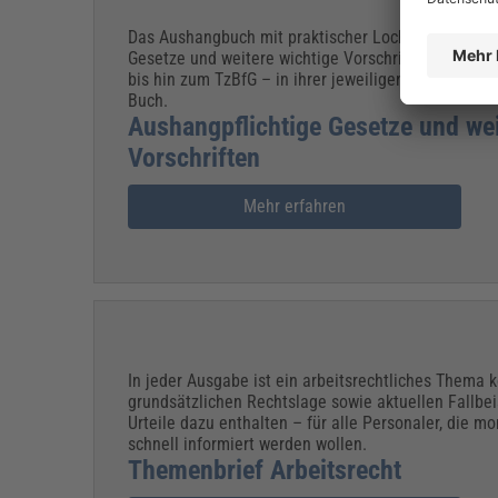
Das Aushangbuch mit praktischer Lochung liefert a
Gesetze und weitere wichtige Vorschriften – vom
bis hin zum TzBfG – in ihrer jeweiligen aktuellen 
Buch.
Aushangpflichtige Gesetze und wei
Vorschriften
Mehr erfahren
In jeder Ausgabe ist ein arbeitsrechtliches Thema 
grundsätzlichen Rechtslage sowie aktuellen Fallbe
Urteile dazu enthalten – für alle Personaler, die mon
schnell informiert werden wollen.
Themenbrief Arbeitsrecht