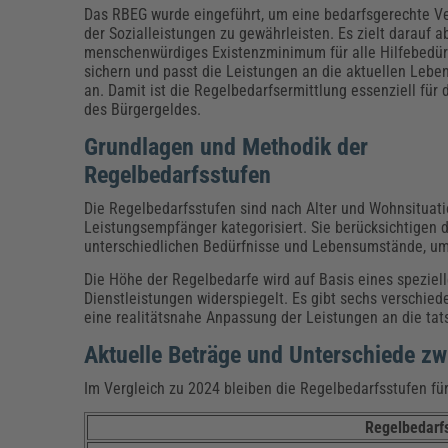
Erneuerbare Energien
Geschäftsführung
Pflegeleitung & Pflegepraxis
Das RBEG wurde eingeführt, um eine bedarfsgerechte Ve
Energie & Umwelt
Führung & Management
Gesundheit & Pflege
Kommunales
der Sozialleistungen zu gewährleisten. Es zielt darauf ab
menschenwürdiges Existenzminimum für alle Hilfebedür
Fachpublikationen & Arbeitshilfen
sichern und passt die Leistungen an die aktuellen Lebe
Weiterbildungen (AKADEMIE HERKERT)
an. Damit ist die Regelbedarfsermittlung essenziell für
Bauhof
Künstliche Intelligenz
Personalwesen
des Bürgergeldes.
Bau, Immobilien & Gebäudemanagement
Personal, Ausbildung & Recht
Reisekosten und Finanzen
Grünflächen
Grundlagen und Methodik der
Weiterbildungen (AKADEMIE HERKERT)
Regelbedarfsstufen
Verkehrsrecht
Reisekosten & Finanzen
Zollabwicklung & Exportabwicklung
Die Regelbedarfsstufen sind nach Alter und Wohnsituati
Zoll & Export
Leistungsempfänger kategorisiert. Sie berücksichtigen d
unterschiedlichen Bedürfnisse und Lebensumstände, um
Die Höhe der Regelbedarfe wird auf Basis eines speziell
Dienstleistungen widerspiegelt. Es gibt sechs verschie
eine realitätsnahe Anpassung der Leistungen an die tat
Aktuelle Beträge und Unterschiede z
Im Vergleich zu 2024 bleiben die Regelbedarfsstufen fü
Regelbedarf