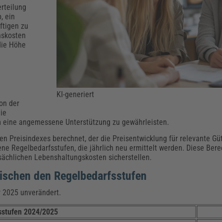
Klimaanpassung
Qualitätsmanagement
Praxismanagement, Abrechnung & Therapie
Q
rteilung
Künstliche Intelligenz
, ein
ftigen zu
Weiterbildungen (AKADEMIE HERKERT)
Fac
nskosten
We
 die Höhe
Feuerwehr
H
Kommunales
Zoll und Export
Recht, Sicherheit & Ordnung
V
Fachpublikationen & Arbeitshilfen
Weiterbildungen (AKADEMIE HERKERT)
KI-generiert
Zollverfahren & Zollvorschriften
on der
ie
 eine angemessene Unterstützung zu gewährleisten.
en Preisindexes berechnet, der die Preisentwicklung für relevante Gü
dene Regelbedarfsstufen, die jährlich neu ermittelt werden. Diese Be
sächlichen Lebenshaltungskosten sicherstellen.
wischen den Regelbedarfsstufen
r 2025 unverändert.
sstufen 2024/2025