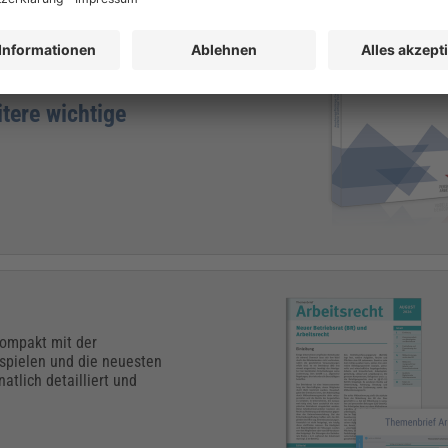
lle aushangpflichtigen
 AGG, JArbSchG und MuSchG
Fassung kompakt in einem
tere wichtige
kompakt mit der
ispielen und die neuesten
atlich detailliert und