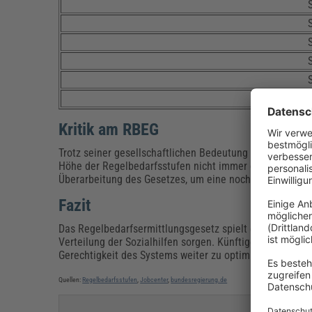
Kritik am RBEG
Trotz seiner gesellschaftlichen Bedeutung ist das RBEG
Höhe der Regelbedarfsstufen nicht immer die tatsächlic
Überarbeitung des Gesetzes, um eine noch gerechtere Ve
Fazit
Das Regelbedarfsermittlungsgesetz spielt eine wichtige 
Verteilung der Sozialhilfen sorgen. Künftige Entwicklun
Gerechtigkeit des Systems weiter zu optimieren.
Quellen:
Regelbedarfsstufen
,
Jobcenter
,
bundesregierung.de