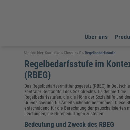
Über uns
Prod
Arbeitsschutz
Arbeitsschutz
Arbeitsschutz
Sie sind hier:
Startseite
»
Glossar
»
R
»
Regelbedarfsstufe
Regelbedarfsstufe im Konte
Fachpublikationen & Arbeitshilfen
Bildung und Erziehung
Bildung und Erziehung
Weiterbildungen (AKADEMIE HERKERT)
(RBEG)
Arbeitssicherheit & Gesundheitsschutz
Assistenz & Office-Management
Baurecht & Architektenrecht
Energie und Umwelt
Energie und Umwelt
Arbeitsschutz & Brandschutz
Bau, Immobilien & Gebäudemanagement
Bildung und Erziehung
Brandschutz
Energieoptimiertes & klimaneutrales Bauen
Das Regelbedarfsermittlungsgesetz (RBEG) in Deutschlan
Kommunales
Kommunales
Fachpublikationen & Arbeitshilfen
zentraler Bestandteil des Sozialrechts. Es definiert die
Regelbedarfsstufen, die die Höhe der Sozialhilfe und de
Nachhaltiges Planen
Reisekosten und Finanzen
Reisekosten und Finanzen
Kinderschutz, Jugendhilfe & Inklusion
Datenschutz & IT-Recht
Elektrosicherheit
Grundsicherung für Arbeitsuchende bestimmen. Diese St
entscheidend für die Berechnung der pauschalisierten 
Datenschutz & IT-Sicherheit
Elektrosicherheit & Elektrotechnik
Energie und Umwelt
Leistungen, die Hilfebedürftigen zustehen.
Fachpublikationen & Arbeitshilfen
Bedeutung und Zweck des RBEG
Weiterbildungen (AKADEMIE HERKERT)