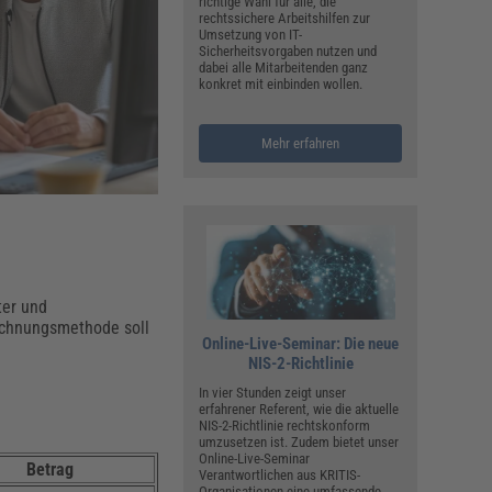
ualitätsmanagement, Hygiene & Arbeitsschutz
richtige Wahl für alle, die
rechtssichere Arbeitshilfen zur
Personalmanagement
Umsetzung von IT-
Sicherheitsvorgaben nutzen und
hpublikationen & Arbeitshilfen
dabei alle Mitarbeitenden ganz
konkret mit einbinden wollen.
iterbildungen (AKADEMIE HERKERT)
ausmeister & Haustechnik
Mehr erfahren
ergaberecht
ter und
rechnungsmethode soll
Online-Live-Seminar: Die neue
NIS-2-Richtlinie
In vier Stunden zeigt unser
erfahrener Referent, wie die aktuelle
NIS-2-Richtlinie rechtskonform
umzusetzen ist. Zudem bietet unser
Online-Live-Seminar
Betrag
Verantwortlichen aus KRITIS-
Organisationen eine umfassende