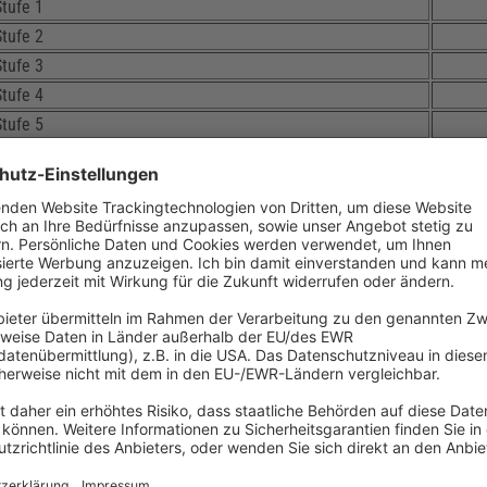
Stufe 1
Stufe 2
Stufe 3
Stufe 4
Stufe 5
Stufe 6
 nicht frei von Kritik. Einige Experten bemängeln, dass die Berechnu
hen Bedürfnisse der Hilfebedürftigen widerspiegeln. Es gibt Forderu
rteilung der Sozialleistungen und des Bürgergeldes zu gewährleiste
Rolle im deutschen Sozialsystem und soll für eine strukturierte und 
gen und Reformen der Regelbedarfsstufen könnten darauf abzielen, die