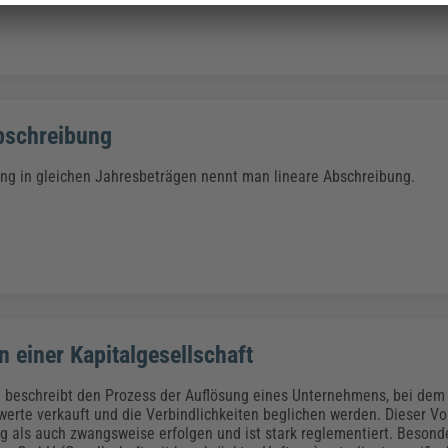
bschreibung
ng in gleichen Jahresbeträgen nennt man lineare Abschreibung.
n einer Kapitalgesellschaft
n beschreibt den Prozess der Auflösung eines Unternehmens, bei dem 
rte verkauft und die Verbindlichkeiten beglichen werden. Dieser V
lig als auch zwangsweise erfolgen und ist stark reglementiert. Besond