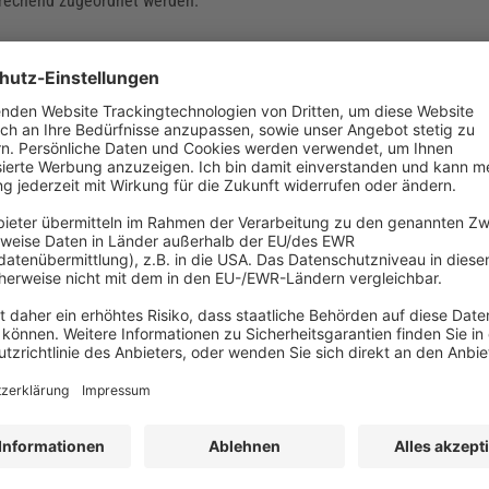
prechend zugeordnet werden.
nn-Verhältnis (KGV)
n-Verhältnis einer Aktie – auch Price-Earnings Ratio genannt – ist de
s und dem Reingewinn je Aktie.
ige Rückstellungen
 sind zukünftige Aufwendungen, die mit großer Wahrscheinlichkeit ei
er der Zahlungszeitpunkt aber noch nicht genau feststehen.