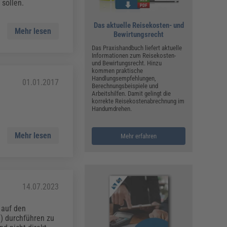
ualitätsmanagement, Hygiene & Arbeitsschutz
 sollen.
Personalmanagement
Das aktuelle Reisekosten- und
Mehr lesen
hpublikationen & Arbeitshilfen
Bewirtungsrecht
iterbildungen (AKADEMIE HERKERT)
Das Praxishandbuch liefert aktuelle
ausmeister & Haustechnik
Informationen zum Reisekosten-
und Bewirtungsrecht. Hinzu
kommen praktische
ergaberecht
Handlungsempfehlungen,
01.01.2017
Berechnungsbeispiele und
Arbeitshilfen. Damit gelingt die
korrekte Reisekostenabrechnung im
Handumdrehen.
Mehr lesen
Mehr erfahren
14.07.2023
 auf den
) durchführen zu