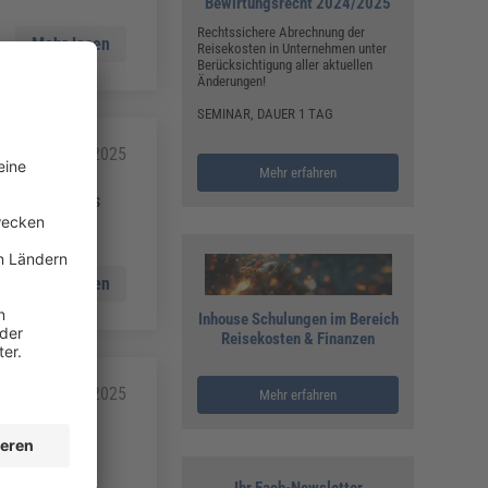
Bewirtungsrecht 2024/2025
Rechtssichere Abrechnung der
Mehr lesen
Reisekosten in Unternehmen unter
Berücksichtigung aller aktuellen
Änderungen!
SEMINAR, DAUER 1 TAG
28.02.2025
Mehr erfahren
r Quotient aus
Mehr lesen
Inhouse Schulungen im Bereich
Reisekosten & Finanzen
28.02.2025
Mehr erfahren
ntreten, deren
Ihr Fach-Newsletter