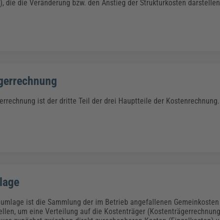
Klimaanpassung
Qualitätsmanagement
Praxismanagement, Abrechnung & Therapie
Q
, die die Veränderung bzw. den Anstieg der Strukturkosten darstellen
Künstliche Intelligenz
Weiterbildungen (AKADEMIE HERKERT)
Fac
We
Feuerwehr
H
Kommunales
Zoll und Export
Recht, Sicherheit & Ordnung
V
gerrechnung
Fachpublikationen & Arbeitshilfen
Weiterbildungen (AKADEMIE HERKERT)
Zollverfahren & Zollvorschriften
rrechnung ist der dritte Teil der drei Hauptteile der Kostenrechnung.
lage
numlage ist die Sammlung der im Betrieb angefallenen Gemeinkosten
llen, um eine Verteilung auf die Kostenträger (Kostenträgerrechnung