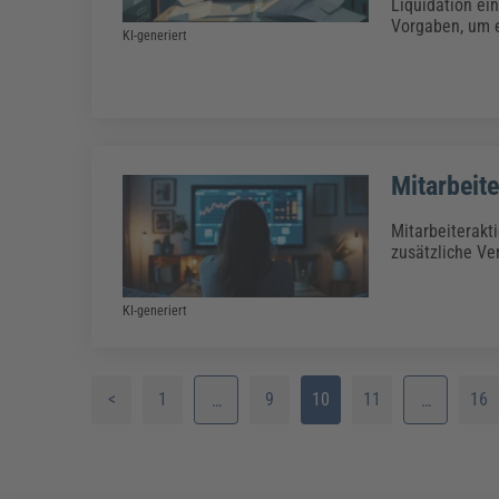
Liquidation ei
Vorgaben, um e
KI-generiert
Mitarbeit
Mitarbeiterakt
zusätzliche Ver
KI-generiert
<
1
9
10
11
16
…
…
2
12
3
13