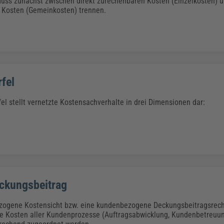
ss zunächst zwischen direkt zurechenbaren Kosten (Einzelkosten) un
 Kosten (Gemeinkosten) trennen.
fel
el stellt vernetzte Kostensachverhalte in drei Dimensionen dar:
ckungsbeitrag
zogene Kostensicht bzw. eine kundenbezogene Deckungsbeitragsrech
ie Kosten aller Kundenprozesse (Auftragsabwicklung, Kundenbetreuu