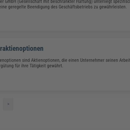
ner GmbH (Gesellschaft mit beschränkter Haftung) unterliegt spezifis
ine geregelte Beendigung des Geschäftsbetriebs zu gewährleisten.
eraktienoptionen
ienoptionen sind Aktienoptionen, die einen Unternehmer seinen Arbe
gütung für ihre Tätigkeit gewährt.
>