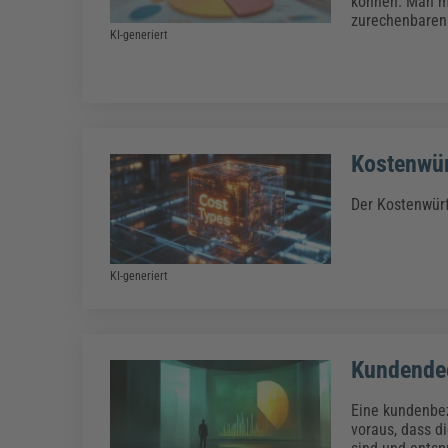
können. Man mu
zurechenbaren
KI-generiert
Kostenwür
Der Kostenwürf
KI-generiert
Kundende
Eine kundenbe
voraus, dass d