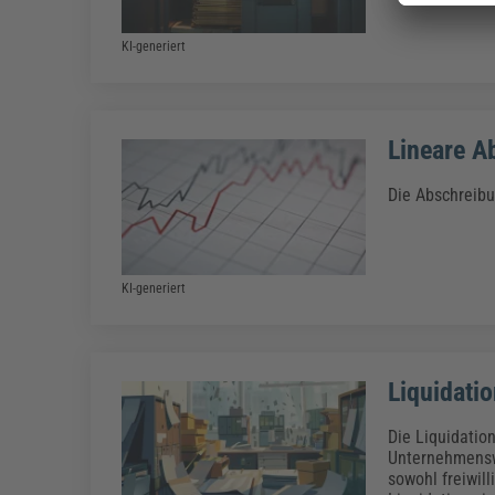
KI-generiert
Lineare A
Die Abschreibu
KI-generiert
Liquidatio
Die Liquidatio
Unternehmenswe
sowohl freiwil