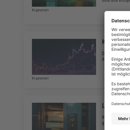
sind und ents
KI-generiert
Kurs-Gewi
Das Kurs-Gewin
dem Börsenkur
KI-generiert
Langfrist
Rückstellungen
genaue Höhe od