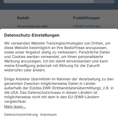
Kontakt
Produktlösungen
Sie erreichen uns unter:
FORUM Fachliteratur
AKADEMIE HERKERT
(08233) 38 11 23
Unsere Marken
service@forum-verlag.com
Mo-Do 07:30 - 17:00 Uhr
Fr 07:30 - 15:00 Uhr
Folgen Sie uns
Impressum
Datenschutz