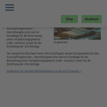
Sie sind hier:
Startseite
»
Glossar
»
S
»
Steuerlicher Buchwert
Steuerlicher Buchwert
Der steuerliche Buchwert eines
Shop
Akademie
Wirtschaftsguts entspricht
grundsätzlich den
Anschaffungskosten /
Herstellungskosten und ist
Grundlage für die Berechnung
eines Veräußerungsgewinns
KI-generiert
(oder -verlusts) sowie für die
Ermittlung der AfA-Beträge.
Der steuerliche Buchwert eines Wirtschaftsguts entspricht grundsätzlich den
Anschaffungskosten / Herstellungskosten und ist Grundlage für die
Berechnung eines Veräußerungsgewinns (oder -verlusts) sowie für die
Ermittlung der AfA-Beträge.
Entdecken Sie aktuelle Weiterbildungen im Bereich Finanzen >