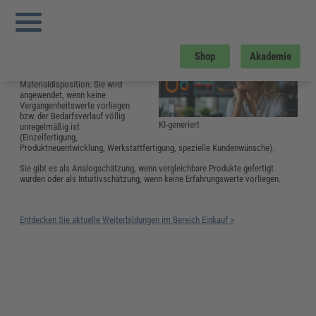
Sie sind hier:
Startseite
»
Glossar
»
S
»
Subjektive Bedarfsschätzung
Subjektive Bedarfsschätzung
Die
subjektive
Shop
Akademie
Bedarfschätzung
ist ein
Verfahren der
Materialdisposition. Sie wird
angewendet, wenn keine
Vergangenheitswerte vorliegen
bzw. der Bedarfsverlauf völlig
KI-generiert
unregelmäßig ist
(Einzelfertigung,
Produktneuentwicklung, Werkstattfertigung, spezielle Kundenwünsche).
Sie gibt es als Analogschätzung, wenn vergleichbare Produkte gefertigt
wurden oder als Intuitivschätzung, wenn keine Erfahrungswerte vorliegen.
Entdecken Sie aktuelle Weiterbildungen im Bereich Einkauf >