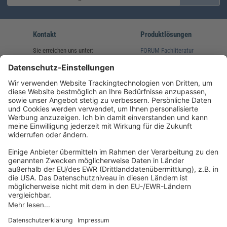
Kontakt
Produktlösungen
Sie erreichen uns unter:
FORUM Fachliteratur
AKADEMIE HERKERT
(08233) 38 11 23
Unsere Marken
service@forum-verlag.com
Mo-Do 07:30 - 17:00 Uhr
Fr 07:30 - 15:00 Uhr
Folgen Sie uns
Impressum
Datenschutz