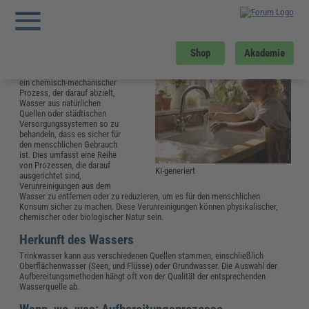
Sie sind hier:
Startseite
»
Glossar
»
T
»
Trinkwasseraufbereitung
Wie funktioniert
Trinkwasseraufbereitung?
Shop
Akademie
Trinkwasseraufbereitung ist
ein chemisch-mechanischer
Prozess, der darauf abzielt,
Wasser aus natürlichen
Quellen oder städtischen
Versorgungssystemen so zu
behandeln, dass es sicher für
den menschlichen Gebrauch
ist. Dies umfasst eine Reihe
von Prozessen, die darauf
KI-generiert
ausgerichtet sind,
Verunreinigungen aus dem
Wasser zu entfernen oder zu reduzieren, um es für den menschlichen
Konsum sicher zu machen. Diese Verunreinigungen können physikalischer,
chemischer oder biologischer Natur sein.
Herkunft des Wassers
Trinkwasser kann aus verschiedenen Quellen stammen, einschließlich
Oberflächenwasser (Seen, und Flüsse) oder Grundwasser. Die Auswahl der
Aufbereitungsmethoden hängt oft von der Qualität der entsprechenden
Wasserquelle ab.