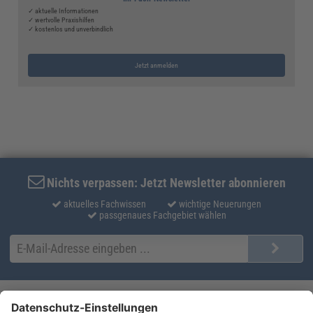
✓ aktuelle Informationen
✓ wertvolle Praxishilfen
✓ kostenlos und unverbindlich
Jetzt anmelden
Nichts verpassen: Jetzt Newsletter abonnieren
aktuelles Fachwissen
wichtige Neuerungen
passgenaues Fachgebiet wählen
Kontakt
Produktlösungen