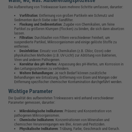
Wann, wo, was: Aufbereitungsprozesse
Die Aufbereitung von Trinkwasser kann mehrere Schritte umfassen, darunter:
Vorfiltration
: Entfernung von großen Partikeln wie Schmutz und
Sedimenten durch Siebe oder Sandfilter.
Flockung und Sedimentation
: Zugabe von Chemikalien, um feine
Partikel zu größeren Klumpen (Flocken) zu binden, die sich dann absetzen
lassen.
Filtration
: Durchlaufen von Filtern verschiedener Feinheit, um
suspendierte Partikel, Mikroorganismen und einige gelöste Stoffe zu
entfernen.
Desinfektion
: Einsatz von Chemikalien (z.B. Chlor, Ozon) oder
physikalischen Methoden (z.B. UV-Licht) zur Abtötung von Bakterien,
Viren und anderen Pathogenen.
Korrektur des pH-Wertes
: Anpassung des pH-Wertes, um Korrosion in
den Leitungssystemen zu verhindern.
Weitere Behandlungen
: Je nach Bedarf können zusätzliche
Behandlungen wie Entsalzung, Entfernung von Eisen und Mangan oder
Entfernung spezifischer chemischer Kontamination durchgeführt werden.
Wichtige Parameter
Die Qualität des aufbereiteten Trinkwassers wird anhand verschiedener
Parameter gemessen, darunter:
Mikrobiologische Indikatoren
: Präsenz und Konzentration von
pathogenen Mikroorganismen.
Chemische Indikatoren
: Konzentrationen von Mineralien und
chemischen Verunreinigungen wie Blei, Arsen und Pestiziden.
Physikalische Indikatoren
: Trübung, Farbe, Geschmack und Geruch.