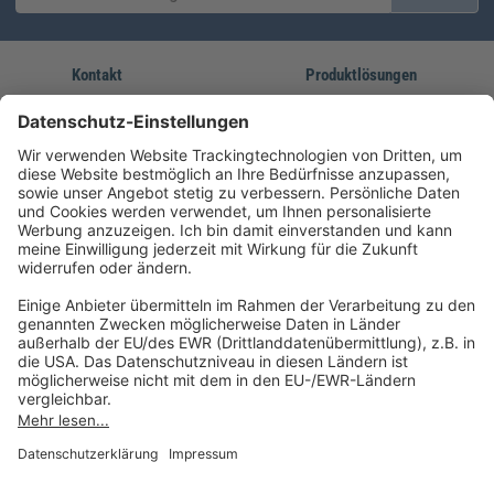
Kontakt
Produktlösungen
Sie erreichen uns unter:
FORUM Fachliteratur
AKADEMIE HERKERT
(08233) 38 11 23
Unsere Marken
service@forum-verlag.com
Mo-Do 07:30 - 17:00 Uhr
Fr 07:30 - 15:00 Uhr
Folgen Sie uns
Impressum
Datenschutz