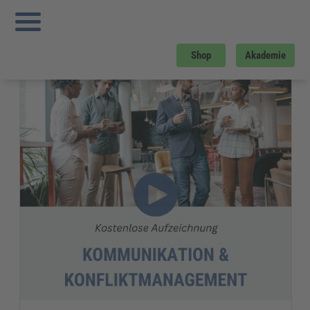
Sie sind hier:
Startseite
»
Gratis-Downloads
»
Assistenz und Office-Management
»
Aufzeichnung Kommunikation und Konfliktmanagement
Gratis-Download
Shop
Akademie