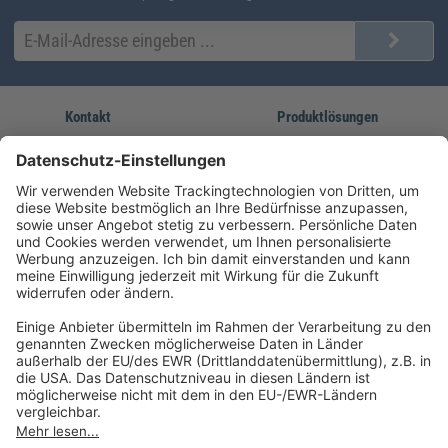
Kontakt
Produktlösungen
Sie erreichen uns unter:
FORUM Fachliteratur
AKADEMIE HERKERT
(08233) 38 11 23
Unsere Marken
service@forum-verlag.com
Mo-Do 07:30 - 17:00 Uhr
Fr 07:30 - 15:00 Uhr
Folgen Sie uns
Impressum