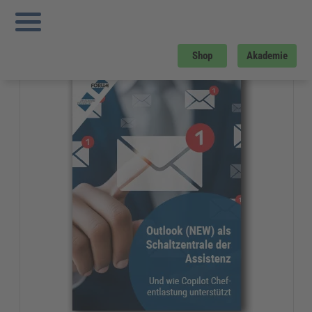
Sie sind hier:
Startseite
»
Gratis-Downloads
»
Assistenz und Office-Management
»
Outlook (New) als Schaltzentrale der Assistenz
Gratis-Download
Shop
Akademie