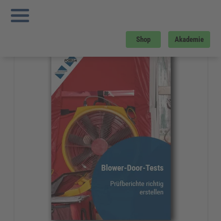
Sie sind hier:
Startseite
»
Gratis-Downloads
»
Bau und Gebäudemanagement
»
Blower-Door-Tests
Gratis-Download
Shop
Akademie