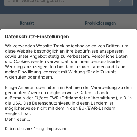
Kontakt
Produktlösungen
Sie erreichen uns unter:
FORUM Fachliteratur
AKADEMIE HERKERT
(08233) 38 11 23
Unsere Marken
service@forum-verlag.com
Mo-Do 07:30 - 17:00 Uhr
Fr 07:30 - 15:00 Uhr
Folgen Sie uns
Impressum
Datenschutz