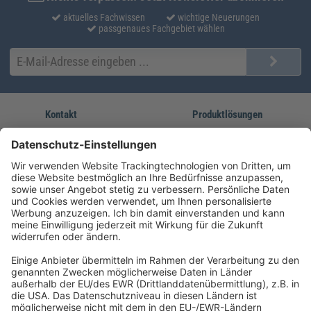
aktuelles Fachwissen
wichtige Neuerungen
passgenaues Fachgebiet wählen
Kontakt
Produktlösungen
Sie erreichen uns unter:
FORUM Fachliteratur
AKADEMIE HERKERT
(08233) 38 11 23
Unsere Marken
service@forum-verlag.com
Mo-Do 07:30 - 17:00 Uhr
Fr 07:30 - 15:00 Uhr
Folgen Sie uns