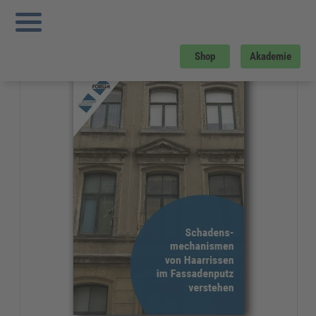
Sie sind hier:
Startseite
»
Gratis-Downloads
»
Bau und Gebäudemanagement
»
Schadensmechanismen von Haarrissen im Fassadenputz verstehen
Gratis-Download
Shop
Akademie