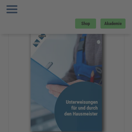
Sie sind hier:
Startseite
»
Gratis-Downloads
»
Bau und Gebäudemanagement
»
Unterweisung für und durch den Hausmeister
Gratis-Download
Shop
Akademie