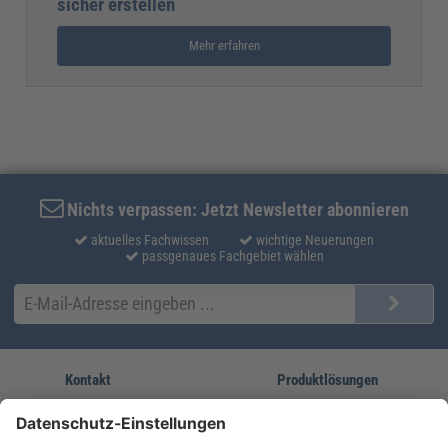
sicher erstellen
Mehr erfahren
Nichts verpassen: Jetzt Newsletter abonnieren
aktuelles Fachwissen
wichtige Neuerungen
passgenaues Fachgebiet wählen
Kontakt
Produktlösungen
Sie erreichen uns unter:
FORUM Fachliteratur
AKADEMIE HERKERT
(08233) 38 11 23