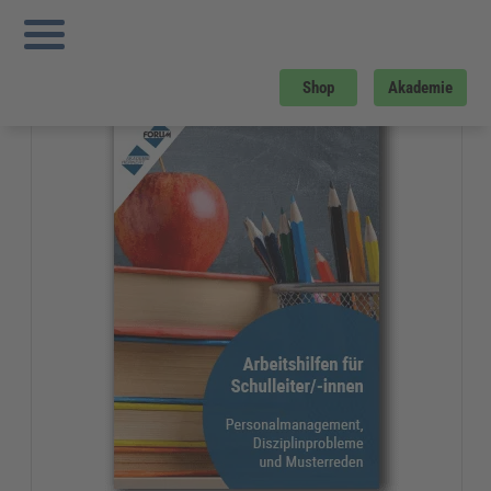
Sie sind hier:
Startseite
»
Gratis-Downloads
»
Bildung und Erziehung
»
Arbeitshilfen für Schulleiter/innen
Gratis-Download
Shop
Akademie