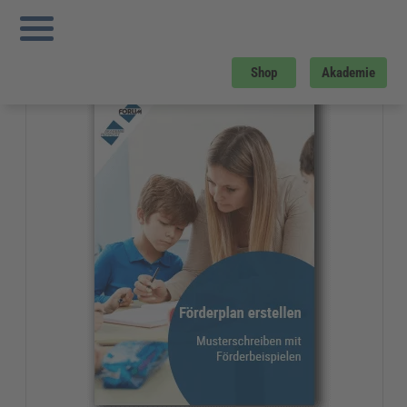
Sie sind hier:
Startseite
»
Gratis-Downloads
»
Bildung und Erziehung
»
Förderplan
- Musteranschreiben mit Förderbeispielen
Gratis-Download
Shop
Akademie