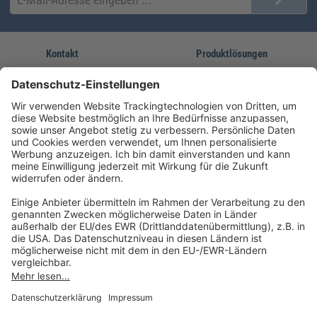
Kontakt
Produktlösungen
Sie erreichen uns unter:
FORUM Fachliteratur
AKADEMIE HERKERT
(08233) 38 11 23
Unsere Marken
service@forum-verlag.com
Mo-Do 07:30 - 17:00 Uhr
Fr 07:30 - 15:00 Uhr
Folgen Sie uns
Impressum
Datenschutz