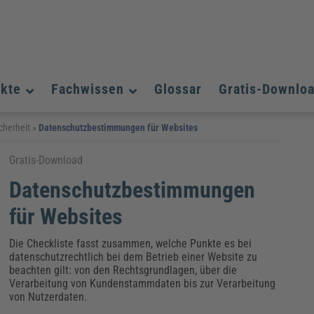
ukte
Fachwissen
Glossar
Gratis-Downlo
Assistenz und Office-Management
Assistenz und Office-Management
Assistenz und Office-Management
cherheit
»
Datenschutzbestimmungen für Websites
Weiterbildungen (AKADEMIE HERKERT)
Fac
Datenschutz und IT-Sicherheit
Datenschutz und IT-Sicherheit
Gratis-Download
We
Aushangpflichtige Gesetze & Vorschriften
Bauausführung
Be
B
Datenschutzbestimmungen
Führung und Management
Führung und Management
Gefahrstoffe & REACH
Datenschutz und IT-Sicherheit
Chemikalen & Gefahrstoffe
Immobilienwirtschaft
E
L
für Websites
Künstliche Intelligenz
Künstliche Intelligenz
Fachpublikationen & Arbeitshilfen
Fac
Weiterbildungen (AKADEMIE HERKERT)
We
Die Checkliste fasst zusammen, welche Punkte es bei
Zoll und Export
Zoll und Export
Leitung, Organisation & Dokumentation
Organisation & Dokumentation
U
datenschutzrechtlich bei dem Betrieb einer Website zu
Führung und Management
beachten gilt: von den Rechtsgrundlagen, über die
Verarbeitung von Kundenstammdaten bis zur Verarbeitung
Fachpublikationen & Arbeitshilfen
Fac
von Nutzerdaten.
Weiterbildungen (AKADEMIE HERKERT)
We