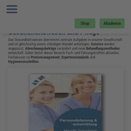
Sie sind hier:
Startseite
»
Gratis-Downloads
»
Gesundheitswesen und Pflege
»
Pflegeeinsatzplanung
Gratis-Download
Shop
Akademie
Gesundheitswesen und Pflege
Das Gesundheitswesen übernimmt zentrale Aufgaben in unserer Gesellschaft
und ist gleichzeitig einem ständigen Wandel unterlegen.
Gesetze
werden
angepasst,
Abrechnungsbeträge
verändert und neue
Behandlungsmethoden
entwickelt. Daher bietet dieser Bereich Fach- und Führungskräften aktuelles
Fachwissen zu
Praxismanagement
,
Expertenstandards
und
Hygienevorschriften
.