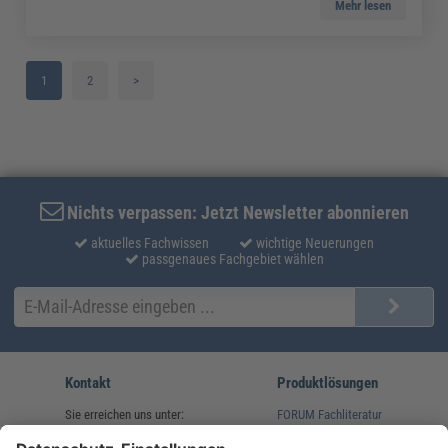
Mehr lesen
1
2
>
Nichts verpassen: Jetzt Newsletter abonnieren
aktuelles Fachwissen
wichtige Neuerungen
passgenaues Fachgebiet wählen
Kontakt
Produktlösungen
Sie erreichen uns unter:
FORUM Fachliteratur
AKADEMIE HERKERT
(08233) 38 11 23