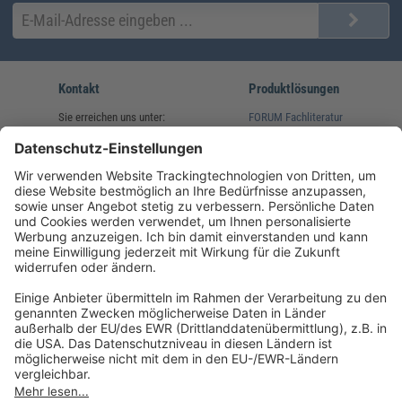
Kontakt
Produktlösungen
Sie erreichen uns unter:
FORUM Fachliteratur
AKADEMIE HERKERT
(08233) 38 11 23
Unsere Marken
service@forum-verlag.com
Mo-Do 07:30 - 17:00 Uhr
Fr 07:30 - 15:00 Uhr
Folgen Sie uns
Impressum
Datenschutz