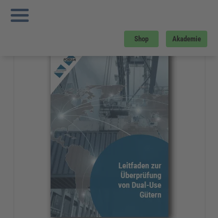
Sie sind hier:
Startseite
»
Gratis-Downloads
»
Zoll und Export
»
Leitfaden zur
Überprüfung von Dual-Use-Gütern
Gratis-Download
Shop
Akademie