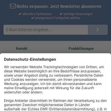
Nichts verpassen: Jetzt Newsletter abonnieren
aktuelles Fachwissen
wichtige Neuerungen
passgenaues Fachgebiet wählen
Kontakt
Produktlösungen
Sie erreichen uns unter:
FORUM Fachliteratur
AKADEMIE HERKERT
(08233) 38 11 23
Unsere Marken
service@forum-verlag.com
Mo-Do 07:30 - 17:00 Uhr
Fr 07:30 - 15:00 Uhr
Folgen Sie uns