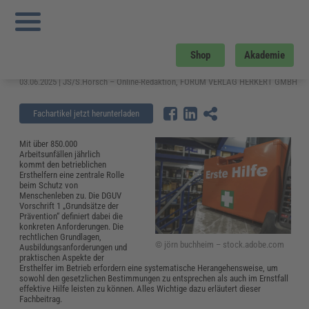
Sie sind hier:
Startseite
»
Fachwissen
»
Arbeitsschutz
»
Ersthelfer im Betrieb –
rechtliche Pflichten, Ausbildung und Aufgaben
Ersthelfer im Betrieb – rechtliche
Shop
Akademie
Pflichten, Ausbildung und Aufgaben
03.06.2025 | JS/S.Horsch – Online-Redaktion, FORUM VERLAG HERKERT GMBH
Fachartikel jetzt herunterladen
Mit über 850.000
Arbeitsunfällen jährlich
kommt den betrieblichen
Ersthelfern eine zentrale Rolle
beim Schutz von
Menschenleben zu. Die DGUV
Vorschrift 1 „Grundsätze der
Prävention“ definiert dabei die
konkreten Anforderungen. Die
rechtlichen Grundlagen,
© jörn buchheim – stock.adobe.com
Ausbildungsanforderungen und
praktischen Aspekte der
Ersthelfer im Betrieb erfordern eine systematische Herangehensweise, um
sowohl den gesetzlichen Bestimmungen zu entsprechen als auch im Ernstfall
effektive Hilfe leisten zu können. Alles Wichtige dazu erläutert dieser
Fachbeitrag.