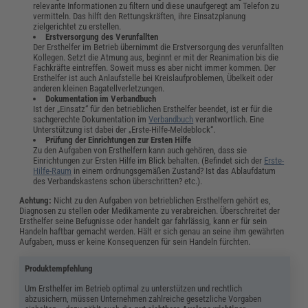
relevante Informationen zu filtern und diese unaufgeregt am Telefon zu
vermitteln. Das hilft den Rettungskräften, ihre Einsatzplanung
zielgerichtet zu erstellen.
Erstversorgung des Verunfallten
Der Ersthelfer
im Betrieb
übernimmt die Erstversorgung des verunfallten
Kollegen. Setzt die Atmung aus, beginnt er mit der Reanimation bis die
Fachkräfte eintreffen. Soweit muss es aber nicht immer kommen. Der
Ersthelfer ist auch Anlaufstelle bei Kreislaufproblemen, Übelkeit oder
anderen kleinen Bagatellverletzungen.
Dokumentation im Verbandbuch
Ist der „Einsatz“ für den betrieblichen Ersthelfer beendet, ist er für die
sachgerechte Dokumentation im
Verbandbuch
verantwortlich. Eine
Unterstützung ist dabei der „Erste-Hilfe-Meldeblock“.
Prüfung der Einrichtungen zur Ersten Hilfe
Zu den Aufgaben von Ersthelfern kann auch gehören, dass sie
Einrichtungen zur Ersten Hilfe im Blick behalten. (Befindet sich der
Erste-
Hilfe-Raum
in einem ordnungsgemäßen Zustand? Ist das Ablaufdatum
des Verbandskastens schon überschritten? etc.).
Achtung:
Nicht zu den Aufgaben von betrieblichen Ersthelfern gehört es,
Diagnosen zu stellen oder Medikamente zu verabreichen. Überschreitet der
Ersthelfer seine Befugnisse oder handelt gar fahrlässig, kann er für sein
Handeln haftbar gemacht werden. Hält er sich genau an seine ihm gewährten
Aufgaben, muss er keine Konsequenzen für sein Handeln fürchten.
Produktempfehlung
Um Ersthelfer im Betrieb optimal zu unterstützen und rechtlich
abzusichern, müssen Unternehmen zahlreiche gesetzliche Vorgaben