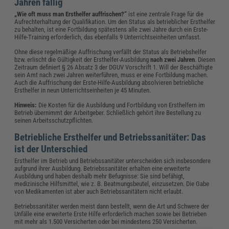
Jahren fällig
„Wie oft muss man Ersthelfer auffrischen?“
ist eine zentrale Frage für die
Aufrechterhaltung der Qualifikation. Um den Status als betrieblicher Ersthelfer
zu behalten, ist eine Fortbildung spätestens alle zwei Jahre durch ein Erste-
Hilfe-Training erforderlich, das ebenfalls 9 Unterrichtseinheiten umfasst.
Ohne diese regelmäßige Auffrischung verfällt der Status als Betriebshelfer
bzw. erlischt die Gültigkeit der Ersthelfer-Ausbildung
nach zwei Jahren
. Diesen
Zeitraum definiert § 26 Absatz 3 der DGUV Vorschrift 1. Will der Beschäftigte
sein Amt nach zwei Jahren weiterführen, muss er eine Fortbildung machen.
Auch die Auffrischung der Erste-Hilfe-Ausbildung absolvieren betriebliche
Ersthelfer in neun Unterrichtseinheiten je 45 Minuten.
Hinweis:
Die Kosten für die Ausbildung und Fortbildung von Ersthelfern im
Betrieb übernimmt der Arbeitgeber. Schließlich gehört ihre Bestellung zu
seinen Arbeitsschutzpflichten.
Betriebliche Ersthelfer und Betriebssanitäter: Das
ist der Unterschied
Ersthelfer im Betrieb und Betriebssanitäter unterscheiden sich insbesondere
aufgrund ihrer Ausbildung. Betriebssanitäter erhalten eine erweiterte
Ausbildung und haben deshalb mehr Befugnisse: Sie sind befähigt,
medizinische Hilfsmittel, wie z. B. Beatmungsbeutel, einzusetzen. Die Gabe
von Medikamenten ist aber auch Betriebssanitätern nicht erlaubt.
Betriebssanitäter werden meist dann bestellt, wenn die Art und Schwere der
Unfälle eine erweiterte Erste Hilfe erforderlich machen sowie bei Betrieben
mit mehr als 1.500 Versicherten oder bei mindestens 250 Versicherten.