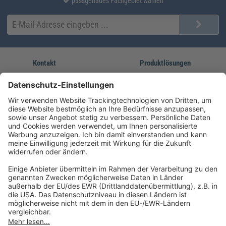
passgenaues Fachgebiet wählen
Kontakt
Produktlösungen
Sie erreichen uns unter:
FORUM Fachliteratur
AKADEMIE HERKERT
(08233) 38 11 23
Unsere Marken
service@forum-verlag.com
Mo-Do 07:30 - 17:00 Uhr
Fr 07:30 - 15:00 Uhr
Folgen Sie uns
Impressum