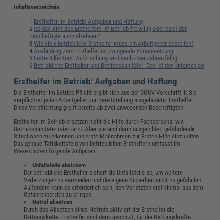
Inhaltsverzeichnis
Ersthelfer im Betrieb: Aufgaben und Haftung
Ist das Amt des Ersthelfers im Betrieb freiwillig oder kann der
Beschäftigte auch ablehnen?
Wie viele betriebliche Ersthelfer muss ein Arbeitgeber bestellen?
Ausbildung zum Ersthelfer ist zwingende Voraussetzung
Erste-Hilfe-Kurs: Auffrischung wird nach zwei Jahren fällig
Betriebliche Ersthelfer und Betriebssanitäter: Das ist der Unterschied
Ersthelfer im Betrieb: Aufgaben und Haftung
Die Ersthelfer im Betrieb Pflicht ergibt sich aus der DGUV Vorschrift 1: Sie
verpflichtet jeden Arbeitgeber zur Bereitstellung ausgebildeter Ersthelfer.
Diese Verpflichtung greift bereits ab zwei anwesenden Beschäftigten.
Ersthelfer im Betrieb ersetzen nicht die Hilfe durch Fachpersonal wie
Betriebssanitäter oder -arzt. Aber sie sind darin ausgebildet, gefährdende
Situationen zu erkennen und erste Maßnahmen zur Ersten Hilfe einzuleiten.
Das genaue Tätigkeitsfeld von betrieblichen Ersthelfern umfasst im
Wesentlichen folgende Aufgaben:
Unfallstelle absichern
Der betriebliche Ersthelfer sichert die Unfallstelle ab, um weitere
Verletzungen zu vermeiden und die eigene Sicherheit nicht zu gefährden.
Außerdem kann es erforderlich sein, den Verletzten erst einmal aus dem
Gefahrenbereich zu bringen.
Notruf absetzen
Durch das Absetzen eines Notrufs aktiviert der Ersthelfer die
Rettungskette. Ersthelfer sind darin geschult, für die Rettungskräfte