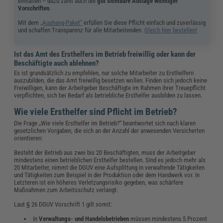
einhalten – dazu zählt auch die
gut sichtbare Auslage wichtiger
Vorschriften
.
Mit dem
„Aushang-Paket“
erfüllen Sie diese Pflicht einfach und zuverlässig
und schaffen Transparenz für alle Mitarbeitenden.
Gleich hier bestellen!
Ist das Amt des Ersthelfers im Betrieb freiwillig oder kann der
Beschäftigte auch ablehnen?
Es ist grundsätzlich zu empfehlen, nur solche Mitarbeiter zu Ersthelfern
auszubilden, die das Amt freiwillig besetzen wollen. Finden sich jedoch keine
Freiwilligen, kann der Arbeitgeber Beschäftigte im Rahmen ihrer Treuepflicht
verpflichten, sich bei Bedarf als betriebliche Ersthelfer ausbilden zu lassen.
Wie viele Ersthelfer sind Pflicht im Betrieb?
Die Frage „Wie viele Ersthelfer im Betrieb?“ beantwortet sich nach klaren
gesetzlichen Vorgaben, die sich an der Anzahl der anwesenden Versicherten
orientieren:
Besteht der Betrieb aus zwei bis 20 Beschäftigten, muss der Arbeitgeber
mindestens einen betrieblichen Ersthelfer bestellen. Sind es jedoch mehr als
20 Mitarbeiter, nimmt die DGUV eine Aufsplittung in verwaltende Tätigkeiten
und Tätigkeiten zum Beispiel in der Produktion oder dem Handwerk vor. In
Letzteren ist ein höheres Verletzungsrisiko gegeben, was schärfere
Maßnahmen zum Arbeitsschutz verlangt.
Laut § 26 DGUV Vorschrift 1 gilt somit:
In
Verwaltungs- und Handelsbetrieben
müssen mindestens 5 Prozent