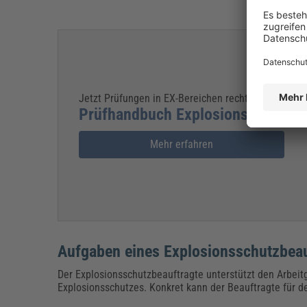
Jetzt Prüfungen in EX-Bereichen rechtssicher durch
Prüfhandbuch Explosionsschutz
Mehr erfahren
Aufgaben eines Explosionsschutzbea
Der Explosionsschutzbeauftragte unterstützt den Arbeit
Explosionsschutzes. Konkret kann der Beauftragte für