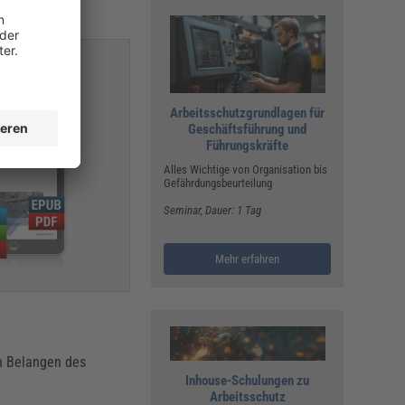
Arbeitsschutzgrundlagen für
Geschäftsführung und
Führungskräfte
Alles Wichtige von Organisation bis
Gefährdungsbeurteilung
Seminar
, Dauer: 1 Tag
Mehr erfahren
en Belangen des
Inhouse-Schulungen zu
Arbeitsschutz