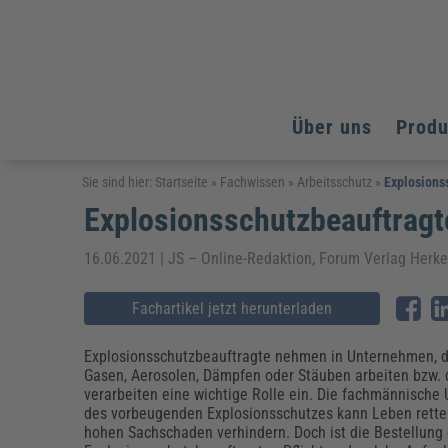
Über uns
Prod
Arbeitsschutz
Arbeitsschutz
Arbeitsschutz
Sie sind hier:
Startseite
»
Fachwissen
»
Arbeitsschutz
»
Explosions
Explosionsschutzbeauftragt
Fachpublikationen & Arbeitshilfen
Bildung und Erziehung
Bildung und Erziehung
Weiterbildungen (AKADEMIE HERKERT)
Arbeitssicherheit & Gesundheitsschutz
Assistenz & Office-Management
Baurecht & Architektenrecht
16.06.2021 | JS – Online-Redaktion, Forum Verlag Herk
Energie und Umwelt
Energie und Umwelt
Arbeitsschutz & Brandschutz
Bau, Immobilien & Gebäudemanagement
Bildung und Erziehung
Brandschutz
Energieoptimiertes & klimaneutrales Bauen
Kommunales
Kommunales
Fachartikel jetzt herunterladen
Fachpublikationen & Arbeitshilfen
Nachhaltiges Planen
Reisekosten und Finanzen
Reisekosten und Finanzen
Kinderschutz, Jugendhilfe & Inklusion
Datenschutz & IT-Recht
Elektrosicherheit
Explosionsschutzbeauftragte nehmen in Unternehmen, d
Gasen, Aerosolen, Dämpfen oder Stäuben arbeiten bzw. 
Datenschutz & IT-Sicherheit
Elektrosicherheit & Elektrotechnik
Energie und Umwelt
verarbeiten eine wichtige Rolle ein. Die fachmännisch
Fachpublikationen & Arbeitshilfen
des vorbeugenden Explosionsschutzes kann Leben rett
hohen Sachschaden verhindern. Doch ist die Bestellung
Weiterbildungen (AKADEMIE HERKERT)