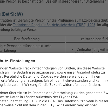
ge Person zu beschäftigten. Das gilt insbesondere für Unternehmen,
 (BetrSichV)
ragten ist „befähigte Person für die Prüfungen zum Explosionsschutz
ildet die
Technische Regel für Betriebssicherheit (TRBS) 1203
. Im All
rüfung befähigte Person:
Berufserfahrung
zeitnahe beruflic
igte Personen müssen praktische
Zeitnahe Tätigkeit 
serfahrung
prüfenden Arbeitsmitte
Kenntnisse zum Sta
mit vergleichbaren Arbeitsmitteln über
hinsichtlich des zu prü
nen „angemessenen Zeitraum“ mitbringen
angemessene Weite
d
insbesondere bei läng
genügend Anlässe kennen, die eine
der Prüftätigkeit
üfung auslösen.
 werden demnach hohe Anforderungen gesetzt. Das verwundert nicht, 
 der Beschäftigten bei. Bei der Planung, Prüfung und Instandhaltung 
xplosionsgefährdeten Bereichen
findet der Explosionsschutzbeauftra
Normen, einsatzfertige Arbeitshilfen sowie hilfreiche Beispiele aus 