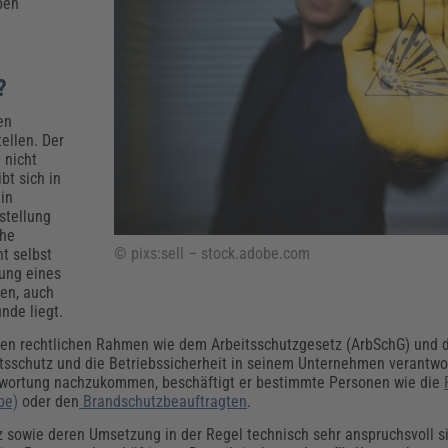
Klimaanpassung
Qualitätsmanagement
Praxismanagement, Abrechnung & Therapie
Q
ben
Künstliche Intelligenz
Weiterbildungen (AKADEMIE HERKERT)
Fac
t?
We
Feuerwehr
H
en
Kommunales
Zoll und Export
ellen. Der
Recht, Sicherheit & Ordnung
V
 nicht
Fachpublikationen & Arbeitshilfen
bt sich in
Weiterbildungen (AKADEMIE HERKERT)
ein
Zollverfahren & Zollvorschriften
stellung
che
© pixs:sell – stock.adobe.com
ht selbst
lung eines
len, auch
nde liegt.
chen rechtlichen Rahmen wie dem Arbeitsschutzgesetz (ArbSchG) und 
tsschutz und die Betriebssicherheit in seinem Unternehmen verantwort
wortung nachzukommen, beschäftigt er bestimmte Personen wie die
be)
oder den
Brandschutzbeauftragten
.
wie deren Umsetzung in der Regel technisch sehr anspruchsvoll sin