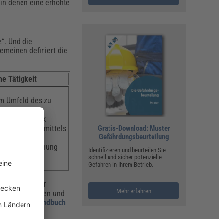
 in denen eine erhöhte
“. Und die
gemeinen definiert die
he Tätigkeit
im Umfeld des zu
ls
nd der Technik
fenden Arbeitsmittels
Gratis-Download: Muster
Gefährdungsbeurteilung
rbildung,
erer Unterbrechung
Identifizieren und beurteilen Sie
schnell und sicher potenzielle
Gefahren in Ihrem Betrieb.
denn mit seiner
Mehr erfahren
von elektrischen und
gte im
„Prüfhandbuch
der Praxis.