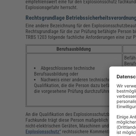
empfehlenswert eine für den Explosionsschutz fachkundi
Explosionsgefahr herrscht.
Rechtsgrundlage Betriebssicherheitsverordnung
Eine andere Bezeichnung für den Explosionsschutzbeauft
Rechtsgrundlage für die zur Prüfung befähigte Person b
TRBS 1203 folgende fachliche Anforderungen eine zur P
Berufsausbildung
Befäh
Beruf
Abgeschlossene technische
Berufsausbildung oder
Nachweis einer anderen technischen
ei
Qualifikation, die die Person dazu befähigt,
un
die vorgesehene Prüfung durchzuführen
Pr
An die Qualifikation des Explosionsschutzbeauftragten
Fachkunde trägt diese Person maßgeblich zur Sicherheit
nicht-elektrischen Geräten, Maschinen und Anlagen in
e
Explosionsschutz“
rechtssichere Kommentierung aller EX-