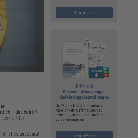
ualitätsmanagement, Hygiene & Arbeitsschutz
Personalmanagement
Mehr erfahren
hpublikationen & Arbeitshilfen
iterbildungen (AKADEMIE HERKERT)
ausmeister & Haustechnik
ergaberecht
Prüf- und
Dokumentationsmappe:
Gefährdungsbeurteilungen
der
Die Mappe bietet eine einfache
Möglichkeit, Gefährdungen zu
lich – das betrifft
erfassen, zu beurteilen und richtig
Fachkraft für
zu dokumentieren.
d, ist es unbedingt
Mehr erfahren