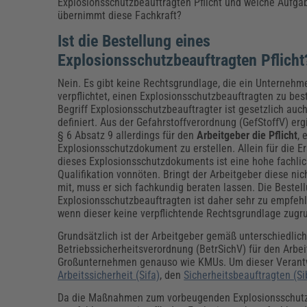
Erneuerbare Energien
Geschäftsführung
Pflegeleitung & Pflegepraxis
Explosionsschutzbeauftragten Pflicht und welche Aufga
übernimmt diese Fachkraft?
Energie & Umwelt
Führung & Management
Gesundheit & Pflege
Kommunales
Ist die Bestellung eines
Fachpublikationen & Arbeitshilfen
Explosionsschutzbeauftragten Pflich
Weiterbildungen (AKADEMIE HERKERT)
Bauhof
Künstliche Intelligenz
Personalwesen
Nein. Es gibt keine Rechtsgrundlage, die ein Unternehm
Bau, Immobilien & Gebäudemanagement
Personal, Ausbildung & Recht
Reisekosten und Finanzen
verpflichtet, einen Explosionsschutzbeauftragten zu best
Grünflächen
Begriff Explosionsschutzbeauftragter ist gesetzlich auch
Weiterbildungen (AKADEMIE HERKERT)
definiert. Aus der Gefahrstoffverordnung (GefStoffV) ergi
Verkehrsrecht
§ 6 Absatz 9 allerdings für den
Arbeitgeber die Pflicht
, 
Reisekosten & Finanzen
Zollabwicklung & Exportabwicklung
Explosionsschutzdokument zu erstellen. Allein für die Er
Zoll & Export
dieses Explosionsschutzdokuments ist eine hohe fachli
Qualifikation vonnöten. Bringt der Arbeitgeber diese nic
mit, muss er sich fachkundig beraten lassen. Die Bestel
Explosionsschutzbeauftragten ist daher sehr zu empfeh
wenn dieser keine verpflichtende Rechtsgrundlage zugru
Grundsätzlich ist der Arbeitgeber gemäß unterschiedli
Betriebssicherheitsverordnung (BetrSichV) für den Arbei
Großunternehmen genauso wie KMUs. Um dieser Verant
Arbeitssicherheit (Sifa)
, den
Sicherheitsbeauftragten (Si
Da die Maßnahmen zum vorbeugenden Explosionsschutz so