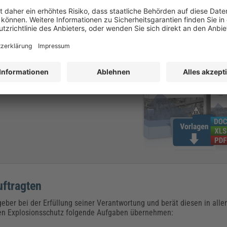
führen!
uftragten
geber bei der Erfüllung seiner Verantwortung und berät diesen in all
 den Explosionsschutz folgende Aufgaben übernehmen: