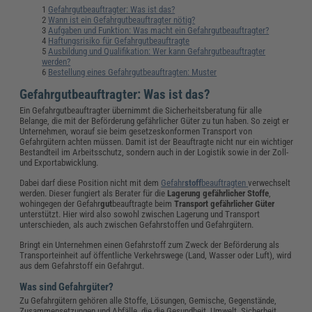
Gefahrgutbeauftragter: Was ist das?
Wann ist ein Gefahrgutbeauftragter nötig?
Aufgaben und Funktion: Was macht ein Gefahrgutbeauftragter?
Haftungsrisiko für Gefahrgutbeauftragte
Ausbildung und Qualifikation: Wer kann Gefahrgutbeauftragter
werden?
Bestellung eines Gefahrgutbeauftragten: Muster
Gefahrgutbeauftragter: Was ist das?
Ein Gefahrgutbeauftragter übernimmt die Sicherheitsberatung für alle
Belange, die mit der Beförderung gefährlicher Güter zu tun haben. So zeigt er
Unternehmen, worauf sie beim gesetzeskonformen Transport von
Gefahrgütern achten müssen. Damit ist der Beauftragte nicht nur ein wichtiger
Bestandteil im Arbeitsschutz, sondern auch in der Logistik sowie in der Zoll-
und Exportabwicklung.
Dabei darf diese Position nicht mit dem
Gefahr
stoff
beauftragten
verwechselt
werden. Dieser fungiert als Berater für die
Lagerung
gefährlicher Stoffe
,
wohingegen der Gefahr
gut
beauftragte beim
Transport
gefährlicher
Güter
unterstützt. Hier wird also sowohl zwischen Lagerung und Transport
unterschieden, als auch zwischen Gefahrstoffen und Gefahrgütern.
Bringt ein Unternehmen einen Gefahrstoff zum Zweck der Beförderung als
Transporteinheit auf öffentliche Verkehrswege (Land, Wasser oder Luft), wird
aus dem Gefahrstoff ein Gefahrgut.
Was sind Gefahrgüter?
Zu Gefahrgütern gehören alle Stoffe, Lösungen, Gemische, Gegenstände,
Zusammensetzungen und Abfälle, die die Gesundheit, Umwelt, Sicherheit