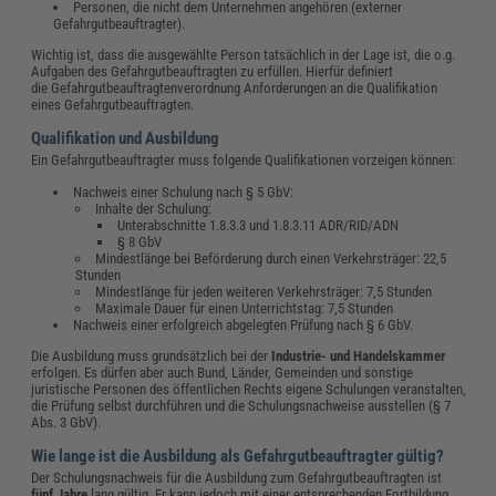
Personen, die nicht dem Unternehmen angehören (externer
Gefahrgutbeauftragter).
Wichtig ist, dass die ausgewählte Person tatsächlich in der Lage ist, die o.g.
Aufgaben des Gefahrgutbeauftragten zu erfüllen. Hierfür definiert
die Gefahrgutbeauftragtenverordnung Anforderungen an die Qualifikation
eines Gefahrgutbeauftragten.
Qualifikation und Ausbildung
Ein Gefahrgutbeauftragter muss folgende Qualifikationen vorzeigen können:
Nachweis einer Schulung nach § 5 GbV:
Inhalte der Schulung:
Unterabschnitte 1.8.3.3 und 1.8.3.11 ADR/RID/ADN
§ 8 GbV
Mindestlänge bei Beförderung durch einen Verkehrsträger: 22,5
Stunden
Mindestlänge für jeden weiteren Verkehrsträger: 7,5 Stunden
Maximale Dauer für einen Unterrichtstag: 7,5 Stunden
Nachweis einer erfolgreich abgelegten Prüfung nach § 6 GbV.
Die Ausbildung muss grundsätzlich bei der
Industrie- und Handelskammer
erfolgen. Es dürfen aber auch Bund, Länder, Gemeinden und sonstige
juristische Personen des öffentlichen Rechts eigene Schulungen veranstalten,
die Prüfung selbst durchführen und die Schulungsnachweise ausstellen (§ 7
Abs. 3 GbV).
Wie lange ist die Ausbildung als Gefahrgutbeauftragter gültig?
Der Schulungsnachweis für die Ausbildung zum Gefahrgutbeauftragten ist
fünf Jahre
lang gültig. Er kann jedoch mit einer entsprechenden Fortbildung