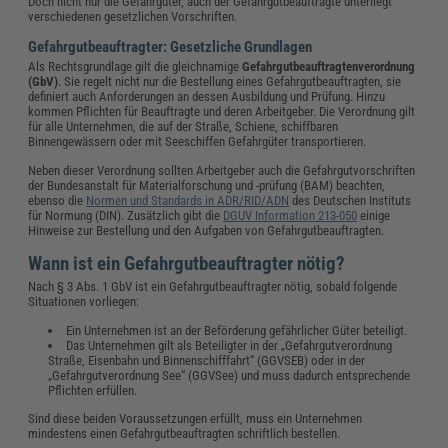
Doch nicht nur die Gefahrgüter, auch der Gefahrgutbeauftragte unterliegt
verschiedenen gesetzlichen Vorschriften.
Gefahrgutbeauftragter: Gesetzliche Grundlagen
Als Rechtsgrundlage gilt die gleichnamige
Gefahrgutbeauftragtenverordnung
(GbV)
. Sie regelt nicht nur die Bestellung eines Gefahrgutbeauftragten, sie
definiert auch Anforderungen an dessen Ausbildung und Prüfung. Hinzu
kommen Pflichten für Beauftragte und deren Arbeitgeber. Die Verordnung gilt
für alle Unternehmen, die auf der Straße, Schiene, schiffbaren
Binnengewässern oder mit Seeschiffen Gefahrgüter transportieren.
Neben dieser Verordnung sollten Arbeitgeber auch die Gefahrgutvorschriften
der Bundesanstalt für Materialforschung und -prüfung (BAM) beachten,
ebenso die
Normen und Standards in ADR/RID/ADN
des Deutschen Instituts
für Normung (DIN). Zusätzlich gibt die
DGUV Information 213-050
einige
Hinweise zur Bestellung und den Aufgaben von Gefahrgutbeauftragten.
Wann ist ein Gefahrgutbeauftragter nötig?
Nach § 3 Abs. 1 GbV ist ein Gefahrgutbeauftragter nötig, sobald folgende
Situationen vorliegen:
Ein Unternehmen ist an der Beförderung gefährlicher Güter beteiligt.
Das Unternehmen gilt als Beteiligter in der „Gefahrgutverordnung
Straße, Eisenbahn und Binnenschifffahrt“ (GGVSEB) oder in der
„Gefahrgutverordnung See“ (GGVSee) und muss dadurch entsprechende
Pflichten erfüllen.
Sind diese beiden Voraussetzungen erfüllt, muss ein Unternehmen
mindestens einen Gefahrgutbeauftragten schriftlich bestellen.