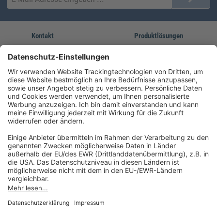
Kontakt
Produktlösungen
Sie erreichen uns unter:
FORUM Fachliteratur
AKADEMIE HERKERT
(08233) 38 11 23
Unsere Marken
service@forum-verlag.com
Mo-Do 07:30 - 17:00 Uhr
Fr 07:30 - 15:00 Uhr
Folgen Sie uns
Impressum
Datenschutz