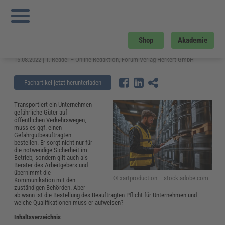
Sie sind hier:
Startseite
»
Fachwissen
»
Arbeitsschutz
»
Gefahrgutbeauftragter:
Aufgaben, Bestellung und Haftungsrisiko
Gefahrgutbeauftragter: Aufgaben,
Shop
Akademie
Bestellung und Haftungsrisiko
16.08.2022 | T. Reddel – Online-Redaktion, Forum Verlag Herkert GmbH
Fachartikel jetzt herunterladen
Transportiert ein Unternehmen
gefährliche Güter auf
öffentlichen Verkehrswegen,
muss es ggf. einen
Gefahrgutbeauftragten
bestellen. Er sorgt nicht nur für
die notwendige Sicherheit im
Betrieb, sondern gilt auch als
Berater des Arbeitgebers und
übernimmt die
© xartproduction – stock.adobe.com
Kommunikation mit den
zuständigen Behörden. Aber
ab wann ist die Bestellung des Beauftragten Pflicht für Unternehmen und
welche Qualifikationen muss er aufweisen?
Inhaltsverzeichnis