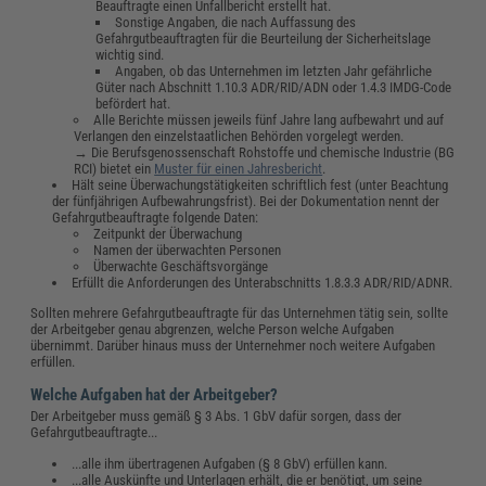
Beauftragte einen Unfallbericht erstellt hat.
Sonstige Angaben, die nach Auffassung des
Gefahrgutbeauftragten für die Beurteilung der Sicherheitslage
wichtig sind.
Angaben, ob das Unternehmen im letzten Jahr gefährliche
Güter nach Abschnitt 1.10.3 ADR/RID/ADN oder 1.4.3 IMDG-Code
befördert hat.
Alle Berichte müssen jeweils fünf Jahre lang aufbewahrt und auf
Verlangen den einzelstaatlichen Behörden vorgelegt werden.
→ Die Berufsgenossenschaft Rohstoffe und chemische Industrie (BG
RCI) bietet ein
Muster für einen Jahresbericht
.
Hält seine Überwachungstätigkeiten schriftlich fest (unter Beachtung
der fünfjährigen Aufbewahrungsfrist). Bei der Dokumentation nennt der
Gefahrgutbeauftragte folgende Daten:
Zeitpunkt der Überwachung
Namen der überwachten Personen
Überwachte Geschäftsvorgänge
Erfüllt die Anforderungen des Unterabschnitts 1.8.3.3 ADR/RID/ADNR.
Sollten mehrere Gefahrgutbeauftragte für das Unternehmen tätig sein, sollte
der Arbeitgeber genau abgrenzen, welche Person welche Aufgaben
übernimmt. Darüber hinaus muss der Unternehmer noch weitere Aufgaben
erfüllen.
Welche Aufgaben hat der Arbeitgeber?
Der Arbeitgeber muss gemäß § 3 Abs. 1 GbV dafür sorgen, dass der
Gefahrgutbeauftragte...
...alle ihm übertragenen Aufgaben (§ 8 GbV) erfüllen kann.
...alle Auskünfte und Unterlagen erhält, die er benötigt, um seine