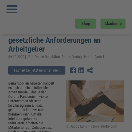
Sie sind hier:
Startseite
»
Fachwissen
»
Arbeitsschutz
»
Mobiles Arbeiten:
Definition, Unterschied zu Homeoffice und gesetzliche Anforderungen an
Arbeitgeber
Mobiles Arbeiten: Definition,
Shop
Akademie
Unterschied zu Homeoffice und
gesetzliche Anforderungen an
Arbeitgeber
09.10.2020 | JS – Online-Redaktion, Forum Verlag Herkert GmbH
Fachartikel jetzt herunterladen
Beim mobilen Arbeiten handelt
es sich um ein ortsflexibles
Arbeitsmodell, das in der
Corona-Pandemie in vielen
Unternehmen oft sehr
kurzfristig zum Einsatz
gekommen ist bzw. noch
kommen kann. Um die
Infektionsgefahr zu
reduzieren, arbeiten die
© Jacob Lund – stock.adobe.com
Mitarbeiter von Zuhause aus.
Doch gilt das auch auf Dauer