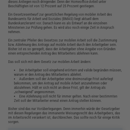
dieses Anliegen noch dringender. Denn der Homeoffice-Anteil unter
Beschäftigten ist von 12 Prozent auf 25 Prozent gestiegen.
Ein Gesetzesentwurf zur gesetzlichen Regelung von mobiler Arbeit des
Bundesamts für Arbeit und Soziales (BMAS) liegt aktuell dem
Bundeskanzleramt vor. Danach kann es als Entwurf an die einzelnen
Ministerien zur Prüfung gehen. Es wird also noch einige Zeit in Anspruch
nehmen.
Ein zentraler Pfeiler des Gesetzes zur mobilen Arbeit soll die Zustimmung
bzw. Ablehnung des Antrags auf mobile Arbeit durch den Arbeitgeber sein.
Bisher ist es so geregelt, dass der Arbeitgeber ohne Angabe von Gründen
einen entsprechenden Antrag des Mitarbeiters ablehnen kann.
Das soll sich mit dem Gesetz zur mobilen Arbeit ändern:
Der Arbeitgeber soll eingehend erörtern und valide begründen müssen,
warum er den Antrag des Mitarbeiters ablehnt.
Außerdem soll der Arbeitgeber eine dreimonatige Frist auferlegt
bekommen, um den Antrag auf mobile Arbeit anzunehmen oder
abzulehnen. Hält er sich nicht an diese Frist, gilt der Antrag als
„schweigend“ angenommen.
Eine Ablehnung soll nicht für immer gelten. Nach einer bestimmten
Zeit soll der Mitarbeiter erneut einen Antrag stellen können.
Bisher sind das nur Vorüberlegungen. Denn immerhin würde der Gesetzgeber
mit diesen Regelungen das immanente Weisungsrecht des Arbeitgebers, das
im Arbeitsrecht verankert ist, durchbrechen. Das sollte noch für einige Kritik
sorgen.