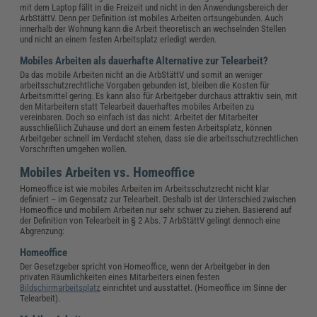
mit dem Laptop fällt in die Freizeit und nicht in den Anwendungsbereich der
ArbStättV. Denn per Definition ist mobiles Arbeiten ortsungebunden. Auch
innerhalb der Wohnung kann die Arbeit theoretisch an wechselnden Stellen
und nicht an einem festen Arbeitsplatz erledigt werden.
Mobiles Arbeiten als dauerhafte Alternative zur Telearbeit?
Da das mobile Arbeiten nicht an die ArbStättV und somit an weniger
arbeitsschutzrechtliche Vorgaben gebunden ist, bleiben die Kosten für
Arbeitsmittel gering. Es kann also für Arbeitgeber durchaus attraktiv sein, mit
den Mitarbeitern statt Telearbeit dauerhaftes mobiles Arbeiten zu
vereinbaren. Doch so einfach ist das nicht: Arbeitet der Mitarbeiter
ausschließlich Zuhause und dort an einem festen Arbeitsplatz, können
Arbeitgeber schnell im Verdacht stehen, dass sie die arbeitsschutzrechtlichen
Vorschriften umgehen wollen.
Mobiles Arbeiten vs. Homeoffice
Homeoffice ist wie mobiles Arbeiten im Arbeitsschutzrecht nicht klar
definiert – im Gegensatz zur Telearbeit. Deshalb ist der Unterschied zwischen
Homeoffice und mobilem Arbeiten nur sehr schwer zu ziehen. Basierend auf
der Definition von Telearbeit in § 2 Abs. 7 ArbStättV gelingt dennoch eine
Abgrenzung:
Homeoffice
Der Gesetzgeber spricht von Homeoffice, wenn der Arbeitgeber in den
privaten Räumlichkeiten eines Mitarbeiters einen festen
Bildschirmarbeitsplatz
einrichtet und ausstattet. (Homeoffice im Sinne der
Telearbeit).