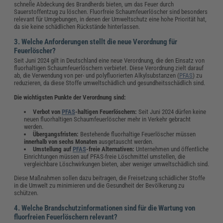
schnelle Abdeckung des Brandherds bieten, um das Feuer durch
Sauerstoffentzug zu löschen. Fluorfreie Schaumfeuerlöscher sind besonders
relevant für Umgebungen, in denen der Umweltschutz eine hohe Priorität hat,
da sie keine schädlichen Rückstände hinterlassen.
3. Welche Anforderungen stellt die neue Verordnung für
Feuerlöscher?
Seit Juni 2024 gilt in Deutschland eine neue Verordnung, die den Einsatz von
fluorhaltigen Schaumfeuerlöschern verbietet. Diese Verordnung zielt darauf
ab, die Verwendung von per- und polyfluorierten Alkylsubstanzen (
PFAS
) zu
reduzieren, da diese Stoffe umweltschädlich und gesundheitsschädlich sind.
Die wichtigsten Punkte der Verordnung sind:
Verbot von
PFAS
-haltigen Feuerlöschern:
Seit Juni 2024 dürfen keine
neuen fluorhaltigen Schaumfeuerlöscher mehr in Verkehr gebracht
werden.
Übergangsfristen:
Bestehende fluorhaltige Feuerlöscher müssen
innerhalb von sechs Monaten
ausgetauscht werden.
Umstellung auf
PFAS
-freie Alternativen:
Unternehmen und öffentliche
Einrichtungen müssen auf PFAS-freie Löschmittel umstellen, die
vergleichbare Löschwirkungen bieten, aber weniger umweltschädlich sind.
Diese Maßnahmen sollen dazu beitragen, die Freisetzung schädlicher Stoffe
in die Umwelt zu minimieren und die Gesundheit der Bevölkerung zu
schützen.
4. Welche Brandschutzinformationen sind für die Wartung von
fluorfreien Feuerlöschern relevant?