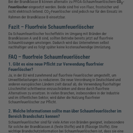
Bei der Brandklasse B können alternativ zu PFOA-Schaumfeuerlöschern
CO
-
2
Feuerlöscher
eingesetzt werden. Beide sind frei von Fluor, frostsicher und
nicht elektrisch leitend. CO
-Feuerlöscher sind jedoch nur für den Einsatz im
2
Rahmen der Brandklasse B einsetzbar.
Fazit – Fluorfreie Schaumfeuerlöscher
Da Schaumfeuerlöscher hocheffektiv im Umgang mit Bränden der
Brandklassen A und B sind, sollten Betriebe bereits jetzt auf fluorfreie
Schaumlösungen umsteigen. Dadurch wird das Unternehmen selbst
nachhaltiger und es folgt später keine kostenaufwendige Umrüstung.
FAQ – fluorfreie Schaumfeuerlöscher
1. Gibt es eine neue Pflicht zur Verwendung fluorfreier
Feuerlöscher?
Ja, in der EU wird zunehmend auf fluorfreie Feuerlöscher umgestellt, um
Umweltbelastungen zu reduzieren. Die neue Verordnung in Deutschland und
anderen europäischen Ländern zielt darauf ab, die Verwendung fluorhaltiger
Löschmittel schrittweise einzuschränken und diese durch fluorfreie
Alternativen zu ersetzen. In vielen Branchen, insbesondere in der Industrie
und im öffentlichen Sektor, wird daher die Nutzung fluorfreier
Schaumfeuerlöscher zur Pflicht.
2. Welche Informationen sollte man über Schaumfeuerlöscher im
Bereich Brandschutz kennen?
Schaumfeuerlöscher sind für viele Arten von Bränden geeignet, insbesondere
für solche der Brandklassen A (feste Stoffe) und B (flüssige Stoffe). Eine
wichtige Brandschutzinformation bei Schaumfeuerlöschern ist, dass sie eine