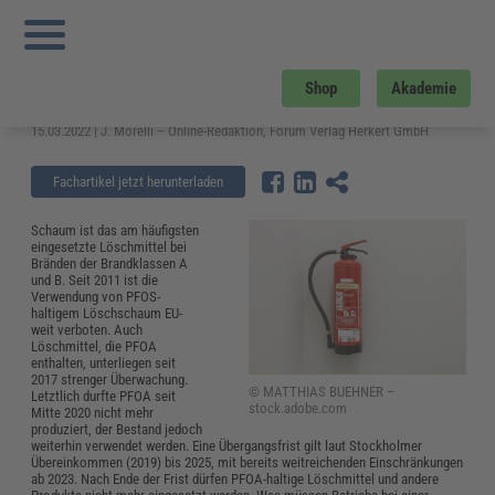
Sie sind hier:
Startseite
»
Fachwissen
»
Arbeitsschutz
»
Fluorfreie
Schaumfeuerlöscher – Test und Anwendungsbereiche
Fluorfreie Schaumfeuerlöscher –
Shop
Akademie
Test und Anwendungsbereiche
15.03.2022 | J. Morelli – Online-Redaktion, Forum Verlag Herkert GmbH
Fachartikel jetzt herunterladen
Schaum ist das am häufigsten
eingesetzte Löschmittel bei
Bränden der Brandklassen A
und B. Seit 2011 ist die
Verwendung von PFOS-
haltigem Löschschaum EU-
weit verboten. Auch
Löschmittel, die PFOA
enthalten, unterliegen seit
2017 strenger Überwachung.
© MATTHIAS BUEHNER –
Letztlich durfte PFOA seit
stock.adobe.com
Mitte 2020 nicht mehr
produziert, der Bestand jedoch
weiterhin verwendet werden. Eine Übergangsfrist gilt laut Stockholmer
Übereinkommen (2019) bis 2025, mit bereits weitreichenden Einschränkungen
ab 2023. Nach Ende der Frist dürfen PFOA-haltige Löschmittel und andere