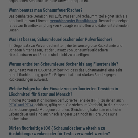
organischen Schadstoffe in die Umwelt möglich ist.
Wann benutzt man Schaumfeuerlöscher?
Das beinhaltete Gemisch aus Luft, Wasser und Schaummittel eignet sich als
Löschmittel zum Löschen
verschiedenster Brandklassen
. Besonders geeignet
ist es zur Brandbekämpfung von Flüssigbrennstoffen und dabei entstehenden
Gasen.
Was ist besser, Schaumfeuerlöscher oder Pulverlöscher?
Im Gegensatz zu Pulverlöschmitteln, die teilweise große Rückstände und
Schäden hinterlassen, ist der Einsatz von Schaumfeuerlöschern
rückstandsarm und Spuren sind leicht zu beseitigen.
Warum enthalten Schaumfeuerlöscher bislang Fluortenside?
Der Einsatz von PFOA-Schaum bewirkt, dass das Schaummittel eine sehr
hohe Löschleistung, gute Fließeigenschaft und starken Schutz gegen
Rückzündungen aufweist.
Welche Folgen hat der Einsatz von perfluorierten Tensiden in
Löschmittel für Natur und Mensch?
In hoher Konzentration können perfluorierte Tenside (PFT), zu denen auch
PFOS und PFOA
gehören, giftig sein. Sie stehen im Verdacht, in die Kategorie
der krebserregende Mutagene zu fallen. Gleichzeitig haben sie eine hohe
Lebensdauer und sind auch nach längerer Zeit noch in Flora und Fauna
nachweisbar.
Dürfen fluorhaltige (C8-)Schaumlöscher weiterhin zu
Ausbildungszwecken oder für Tests verwendet werden?