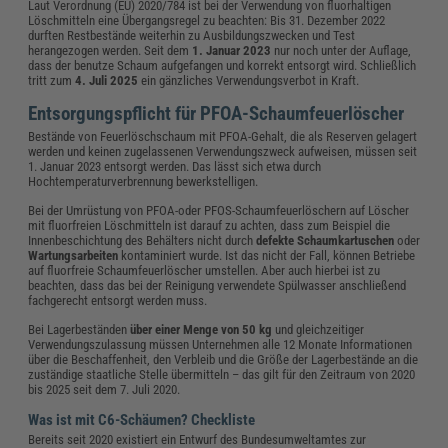
Laut Verordnung (EU) 2020/784 ist bei der Verwendung von fluorhaltigen
Löschmitteln eine Übergangsregel zu beachten: Bis 31. Dezember 2022
durften Restbestände weiterhin zu Ausbildungszwecken und Test
herangezogen werden. Seit dem
1. Januar 2023
nur noch unter der Auflage,
dass der benutze Schaum aufgefangen und korrekt entsorgt wird. Schließlich
tritt zum
4. Juli 2025
ein gänzliches Verwendungsverbot in Kraft.
Entsorgungspflicht für PFOA-Schaumfeuerlöscher
Bestände von Feuerlöschschaum mit PFOA-Gehalt, die als Reserven gelagert
werden und keinen zugelassenen Verwendungszweck aufweisen, müssen seit
1. Januar 2023 entsorgt werden. Das lässt sich etwa durch
Hochtemperaturverbrennung bewerkstelligen.
Bei der Umrüstung von PFOA-oder PFOS-Schaumfeuerlöschern auf Löscher
mit fluorfreien Löschmitteln ist darauf zu achten, dass zum Beispiel die
Innenbeschichtung des Behälters nicht durch
defekte Schaumkartuschen
oder
Wartungsarbeiten
kontaminiert wurde. Ist das nicht der Fall, können Betriebe
auf fluorfreie Schaumfeuerlöscher umstellen. Aber auch hierbei ist zu
beachten, dass das bei der Reinigung verwendete Spülwasser anschließend
fachgerecht entsorgt werden muss.
Bei Lagerbeständen
über einer Menge von 50 kg
und gleichzeitiger
Verwendungszulassung müssen Unternehmen alle 12 Monate Informationen
über die Beschaffenheit, den Verbleib und die Größe der Lagerbestände an die
zuständige staatliche Stelle übermitteln – das gilt für den Zeitraum von 2020
bis 2025 seit dem 7. Juli 2020.
Was ist mit C6-Schäumen? Checkliste
Bereits seit 2020 existiert ein Entwurf des Bundesumweltamtes zur