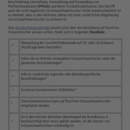
Beschränkung, Herstellung, Vermarktung und Verwendung von
Perfluorhexansäure
(PFHxA)
und deren Vorläufersubstanzen. Das betrifft
auch die nicht regulierten C6-Schaumfeuerlöscher. Nicht unwahrscheinlich ist
es deshalb, dass in den nächsten Jahren mit einer zusätzlichen Regulierung
von Schaumfeuerlöscher zu rechnen ist.
Was
Brandschutzbeauftragte
bereits jetzt über die Umstellung auf fluorfreie
Schaumlöscher wissen sollten, findet sich in folgender
Checkliste
:
Überprüfung der Löschmittelbestände auf C8- oder C6-Schäume
✓
(Rückfrage beim Hersteller)
Fallen die im Betrieb verwendeten Schaumfeuerlöscher unter die
✓
genannten Beschränkungen?
Gibt es zusätzliche regionale oder betriebsspezifische
✓
Beschränkungen?
✓
Existieren kontaminierte C8-Behälter?
Ohne Kontamination kann auf fluorfreie Schaumfeuerlöscher
✓
umgerüstet werden.
Da in den meisten Betrieben überwiegend die Brandklasse A
✓
berücksichtigt wird, muss geklärt werden, ob der Einsatz von
Schaumfeuerlöschern notwendig ist.