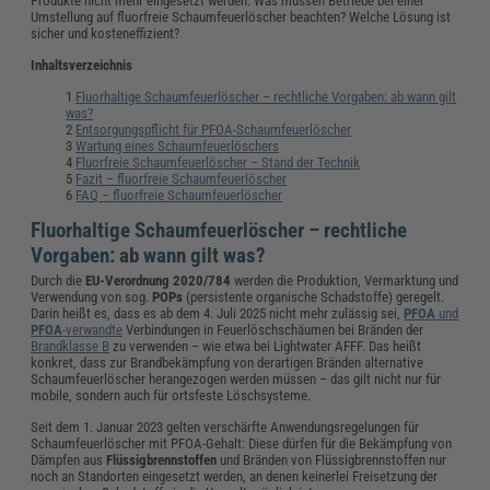
Produkte nicht mehr eingesetzt werden. Was müssen Betriebe bei einer
Umstellung auf fluorfreie Schaumfeuerlöscher beachten? Welche Lösung ist
sicher und kosteneffizient?
Inhaltsverzeichnis
Fluorhaltige Schaumfeuerlöscher – rechtliche Vorgaben: ab wann gilt
was?
Entsorgungspflicht für PFOA-Schaumfeuerlöscher
Wartung eines Schaumfeuerlöschers
Fluorfreie Schaumfeuerlöscher – Stand der Technik
Fazit – fluorfreie Schaumfeuerlöscher
FAQ – fluorfreie Schaumfeuerlöscher
Fluorhaltige Schaumfeuerlöscher – rechtliche
Vorgaben: ab wann gilt was?
Durch die
EU-Verordnung 2020/784
werden die Produktion, Vermarktung und
Verwendung von sog.
POPs
(persistente organische Schadstoffe) geregelt.
Darin heißt es, dass es ab dem 4. Juli 2025 nicht mehr zulässig sei,
PFOA
und
PFOA
-verwandte
Verbindungen in Feuerlöschschäumen bei Bränden der
Brandklasse B
zu verwenden – wie etwa bei Lightwater AFFF. Das heißt
konkret, dass zur Brandbekämpfung von derartigen Bränden alternative
Schaumfeuerlöscher herangezogen werden müssen – das gilt nicht nur für
mobile, sondern auch für ortsfeste Löschsysteme.
Seit dem 1. Januar 2023 gelten verschärfte Anwendungsregelungen für
Schaumfeuerlöscher mit PFOA-Gehalt: Diese dürfen für die Bekämpfung von
Dämpfen aus
Flüssigbrennstoffen
und Bränden von Flüssigbrennstoffen nur
noch an Standorten eingesetzt werden, an denen keinerlei Freisetzung der