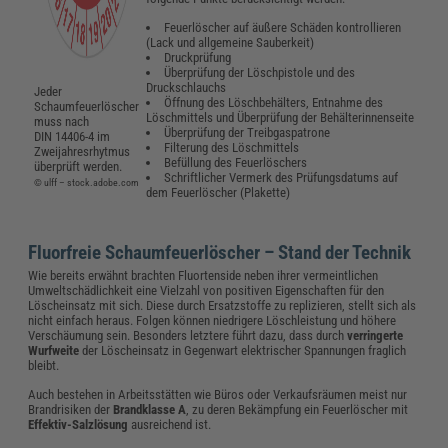
Feuerlöscher auf äußere Schäden kontrollieren
(Lack und allgemeine Sauberkeit)
Druckprüfung
Überprüfung der Löschpistole und des
Druckschlauchs
Jeder
Öffnung des Löschbehälters, Entnahme des
Schaumfeuerlöscher
Löschmittels und Überprüfung der Behälterinnenseite
muss nach
Überprüfung der Treibgaspatrone
DIN 14406-4 im
Filterung des Löschmittels
Zweijahresrhytmus
Befüllung des Feuerlöschers
überprüft werden.
Schriftlicher Vermerk des Prüfungsdatums auf
© ulff – stock.adobe.com
dem Feuerlöscher (Plakette)
Fluorfreie Schaumfeuerlöscher – Stand der Technik
Wie bereits erwähnt brachten Fluortenside neben ihrer vermeintlichen
Umweltschädlichkeit eine Vielzahl von positiven Eigenschaften für den
Löscheinsatz mit sich. Diese durch Ersatzstoffe zu replizieren, stellt sich als
nicht einfach heraus. Folgen können niedrigere Löschleistung und höhere
Verschäumung sein. Besonders letztere führt dazu, dass durch
verringerte
Wurfweite
der Löscheinsatz in Gegenwart elektrischer Spannungen fraglich
bleibt.
Auch bestehen in Arbeitsstätten wie Büros oder Verkaufsräumen meist nur
Brandrisiken der
Brandklasse A
, zu deren Bekämpfung ein Feuerlöscher mit
Effektiv-Salzlösung
ausreichend ist.