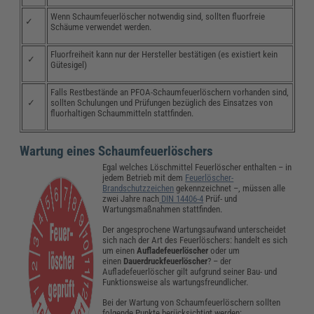
Wenn Schaumfeuerlöscher notwendig sind, sollten fluorfreie
✓
Schäume verwendet werden.
Fluorfreiheit kann nur der Hersteller bestätigen (es existiert kein
✓
Gütesigel)
Falls Restbestände an PFOA-Schaumfeuerlöschern vorhanden sind,
✓
sollten Schulungen und Prüfungen bezüglich des Einsatzes von
fluorhaltigen Schaummitteln stattfinden.
Wartung eines Schaumfeuerlöschers
Egal welches Löschmittel Feuerlöscher enthalten – in
jedem Betrieb mit dem
Feuerlöscher-
Brandschutzzeichen
gekennzeichnet –, müssen alle
zwei Jahre nach
DIN 14406-4
Prüf- und
Wartungsmaßnahmen stattfinden.
Der angesprochene Wartungsaufwand unterscheidet
sich nach der Art des Feuerlöschers: handelt es sich
um einen
Aufladefeuerlöscher
oder um
einen
Dauerdruckfeuerlöscher
? – der
Aufladefeuerlöscher gilt aufgrund seiner Bau- und
Funktionsweise als wartungsfreundlicher.
Bei der Wartung von Schaumfeuerlöschern sollten
folgende Punkte berücksichtigt werden: