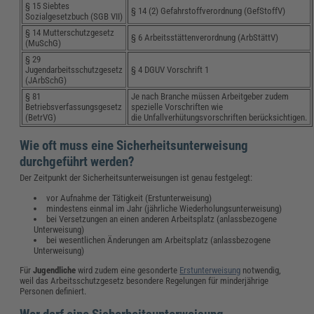
§ 15 Siebtes
§ 14 (2) Gefahrstoffverordnung (GefStoffV)
Sozialgesetzbuch (SGB VII)
§ 14 Mutterschutzgesetz
§ 6 Arbeitsstättenverordnung (ArbStättV)
(MuSchG)
§ 29
Jugendarbeitsschutzgesetz
§ 4 DGUV Vorschrift 1
(JArbSchG)
§ 81
Je nach Branche müssen Arbeitgeber zudem
Betriebsverfassungsgesetz
spezielle Vorschriften wie
(BetrVG)
die Unfallverhütungsvorschriften berücksichtigen.
Wie oft muss eine Sicherheitsunterweisung
durchgeführt werden?
Der Zeitpunkt der Sicherheitsunterweisungen ist genau festgelegt:
vor Aufnahme der Tätigkeit (Erstunterweisung)
mindestens einmal im Jahr (jährliche Wiederholungsunterweisung)
bei Versetzungen an einen anderen Arbeitsplatz (anlassbezogene
Unterweisung)
bei wesentlichen Änderungen am Arbeitsplatz (anlassbezogene
Unterweisung)
Für
Jugendliche
wird zudem eine gesonderte
Erstunterweisung
notwendig,
weil das Arbeitsschutzgesetz besondere Regelungen für minderjährige
Personen definiert.