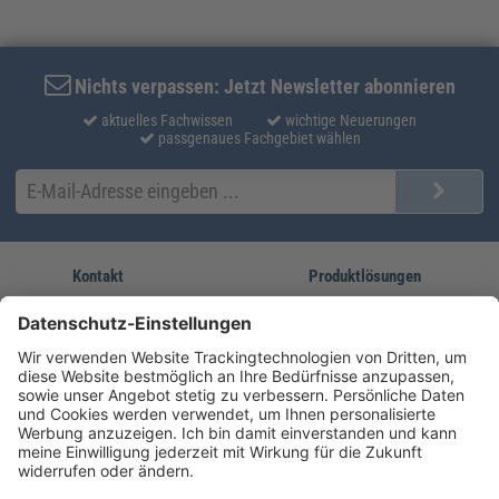
Nichts verpassen: Jetzt Newsletter abonnieren
aktuelles Fachwissen
wichtige Neuerungen
passgenaues Fachgebiet wählen
Kontakt
Produktlösungen
Sie erreichen uns unter:
FORUM Fachliteratur
AKADEMIE HERKERT
(08233) 38 11 23
Unsere Marken
service@forum-verlag.com
Mo-Do 07:30 - 17:00 Uhr
Fr 07:30 - 15:00 Uhr
Folgen Sie uns