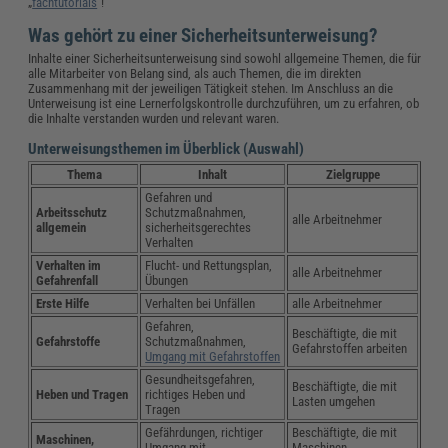
„
fachtutorials
“!
Was gehört zu einer Sicherheitsunterweisung?
Inhalte einer Sicherheitsunterweisung sind sowohl allgemeine Themen, die für
alle Mitarbeiter von Belang sind, als auch Themen, die im direkten
Zusammenhang mit der jeweiligen Tätigkeit stehen. Im Anschluss an die
Unterweisung ist eine Lernerfolgskontrolle durchzuführen, um zu erfahren, ob
die Inhalte verstanden wurden und relevant waren.
Unterweisungsthemen im Überblick (Auswahl)
Thema
Inhalt
Zielgruppe
Gefahren und
Arbeitsschutz
Schutzmaßnahmen,
alle Arbeitnehmer
allgemein
sicherheitsgerechtes
Verhalten
Verhalten im
Flucht- und Rettungsplan,
alle Arbeitnehmer
Gefahrenfall
Übungen
Erste Hilfe
Verhalten bei Unfällen
alle Arbeitnehmer
Gefahren,
Beschäftigte, die mit
Gefahrstoffe
Schutzmaßnahmen,
Gefahrstoffen arbeiten
Umgang mit Gefahrstoffen
Gesundheitsgefahren,
Beschäftigte, die mit
Heben und Tragen
richtiges Heben und
Lasten umgehen
Tragen
Gefährdungen, richtiger
Beschäftigte, die mit
Maschinen,
Umgang mit
Maschinen,