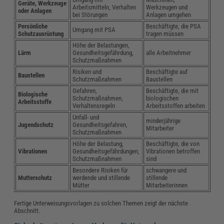
Geräte, Werkzeuge
Arbeitsmitteln, Verhalten
Werkzeugen und
oder Anlagen
bei Störungen
Anlagen umgehen
Persönliche
Beschäftigte, die PSA
Umgang mit PSA
Schutzausrüstung
tragen müssen
Höhe der Belastungen,
Lärm
Gesundheitsgefährdung,
alle Arbeitnehmer
Schutzmaßnahmen
Risiken und
Beschäftigte auf
Baustellen
Schutzmaßnahmen
Baustellen
Gefahren,
Beschäftigte, die mit
Biologische
Schutzmaßnahmen,
biologischen
Arbeitsstoffe
Verhaltensregeln
Arbeitsstoffen arbeiten
Unfall- und
minderjährige
Jugendschutz
Gesundheitsgefahren,
Mitarbeiter
Schutzmaßnahmen
Höhe der Belastung,
Beschäftigte, die von
Vibrationen
Gesundheitsgefährdungen,
Vibrationen betroffen
Schutzmaßnahmen
sind
Besondere Risiken für
schwangere und
Mutterschutz
werdende und stillende
stillende
Mütter
Mitarbeiterinnen
Fertige Unterweisungsvorlagen zu solchen Themen zeigt der nächste
Abschnitt.