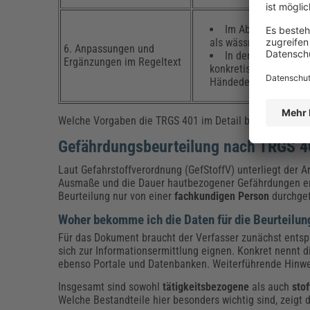
Im Abschnitt zu wä
als wässrige Flüssigk
6. Anpassungen und
In den Anhängen wu
Ergänzungen im Regeltext
konkretisiert und ein
Händedesinfektion ei
Welche Vorgaben die TRGS 401 im Detail behandelt, wer
Gefährdungsbeurteilung nach TRGS 4
Laut Gefahrstoffverordnung (GefStoffV) unterliegt der A
Ausmaße und die Dauer hautbezogener Gefährdungen erm
Beurteilung nur von einer
fachkundigen Person
durchgef
Woher bekomme ich die Daten für die Beurteilun
Für das Dokument braucht der Verfasser zunächst entspr
sich zur Informationsermittlung eignen. Konkret nennt 
ebenso Portale und Datenbanken. Weiterführende Hinwe
Insgesamt sind sowohl
tätigkeitsbezogene
als auch
sto
Welche Bestandteile hier besonders wichtig sind, zeigt 