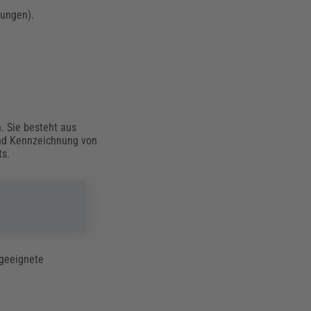
gungen).
. Sie besteht aus
und Kennzeichnung von
ts.
 geeignete