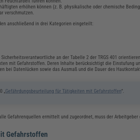
rch Feuchtarbeit führen können.
häftigten erhöhen können (z. B. physikalische oder chemische Bedin
bar verschmutzen.
n anschließend in drei Kategorien eingeteilt:
Sicherheitsverantwortliche an der Tabelle 2 der TRGS 401 orientieren
ten mit Gefahrstoffen. Deren Inhalte berücksichtigt die Einstufung 
ssen bei Datenlücken sowie das Ausmaß und die Dauer des Hautkontak
0 „
Gefährdungsbeurteilung für Tätigkeiten mit Gefahrstoffen
“.
lle Gefahrenquellen ermittelt und zugeordnet, muss der Arbeitgeber
t Gefahrstoffen