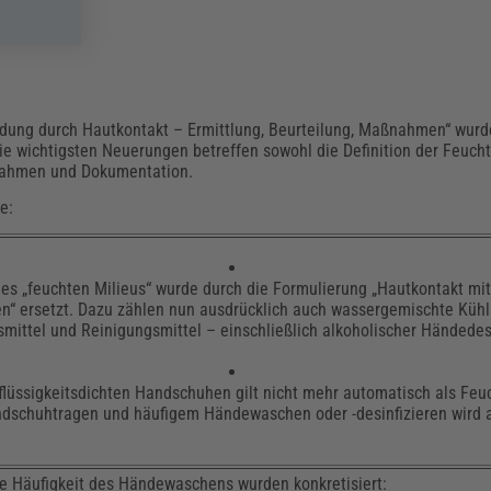
rdung durch Hautkontakt – Ermittlung, Beurteilung, Maßnahmen“ wurde
Die wichtigsten Neuerungen betreffen sowohl die Definition der Feucht
nahmen und Dokumentation.
e:
 des „feuchten Milieus“ wurde durch die Formulierung „Hautkontakt mi
en“ ersetzt. Dazu zählen nun ausdrücklich auch wassergemischte Kühl
smittel und Reinigungsmittel – einschließlich alkoholischer Händedes
flüssigkeitsdichten Handschuhen gilt nicht mehr automatisch als Feuc
dschuhtragen und häufigem Händewaschen oder -desinfizieren wird a
ie Häufigkeit des Händewaschens wurden konkretisiert: