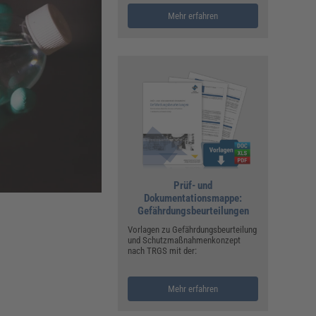
ualitätsmanagement, Hygiene & Arbeitsschutz
Mehr erfahren
Personalmanagement
hpublikationen & Arbeitshilfen
iterbildungen (AKADEMIE HERKERT)
ausmeister & Haustechnik
ergaberecht
Prüf- und
Dokumentationsmappe:
Gefährdungsbeurteilungen
Vorlagen zu Gefährdungsbeurteilung
und Schutzmaßnahmenkonzept
nach TRGS mit der:
Mehr erfahren