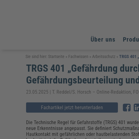
Über uns
Prod
Arbeitsschutz
Arbeitsschutz
Arbeitsschutz
Sie sind hier:
Startseite
»
Fachwissen
»
Arbeitsschutz
»
TRGS 401 „
TRGS 401 „Gefährdung durc
Fachpublikationen & Arbeitshilfen
Bildung und Erziehung
Bildung und Erziehung
Weiterbildungen (AKADEMIE HERKERT)
Gefährdungsbeurteilung u
Arbeitssicherheit & Gesundheitsschutz
Assistenz & Office-Management
Baurecht & Architektenrecht
Energie und Umwelt
Energie und Umwelt
Arbeitsschutz & Brandschutz
Bau, Immobilien & Gebäudemanagement
Bildung und Erziehung
Brandschutz
Energieoptimiertes & klimaneutrales Bauen
23.05.2025 | T. Reddel/S. Horsch – Online-Redaktio
Kommunales
Kommunales
Fachpublikationen & Arbeitshilfen
Nachhaltiges Planen
Fachartikel jetzt herunterladen
Reisekosten und Finanzen
Reisekosten und Finanzen
Kinderschutz, Jugendhilfe & Inklusion
Datenschutz & IT-Recht
Elektrosicherheit
Datenschutz & IT-Sicherheit
Elektrosicherheit & Elektrotechnik
Energie und Umwelt
Die Technische Regel für Gefahrstoffe (TRGS) 401 wurd
Fachpublikationen & Arbeitshilfen
neue Erkenntnisse angepasst. Sie definiert Schutzmaß
Hautkontakt mit gefährlichen oder hautbelastenden Sto
Weiterbildungen (AKADEMIE HERKERT)