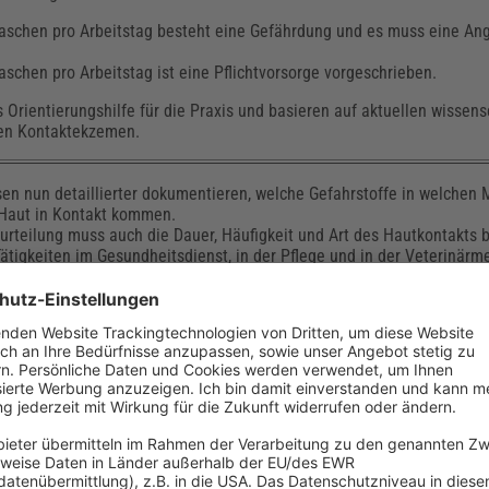
schen pro Arbeitstag besteht eine Gefährdung und es muss eine An
chen pro Arbeitstag ist eine Pflichtvorsorge vorgeschrieben.
Orientierungshilfe für die Praxis und basieren auf aktuellen wissens
iven Kontaktekzemen.
n nun detaillierter dokumentieren, welche Gefahrstoffe in welchen
 Haut in Kontakt kommen.
rteilung muss auch die Dauer, Häufigkeit und Art des Hautkontakts b
Tätigkeiten im Gesundheitsdienst, in der Pflege und in der Veterinärm
ten Schutzhandschuhen im Wechsel mit Händedesinfektion oder -wasc
 Tätigkeiten ist ein verbindlicher Hautschutzplan zu erstellen, der re
 muss.
en mindestens einmal jährlich zum Thema Hautschutz unterwiesen w
n, sofern technisch möglich, noch konsequenter durch weniger schädl