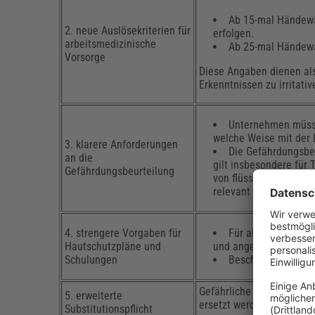
Ab 15-mal Händewa
2. neue Auslösekriterien für
erfolgen.
arbeitsmedizinische
Ab 25-mal Händewas
Vorsorge
Diese Angaben dienen als 
Erkenntnissen zu irritat
Unternehmen müsse
welche Weise mit der
3. klarere Anforderungen
Die Gefährdungsbeu
an die
gilt insbesondere für 
Gefährdungsbeurteilung
von flüssigkeitsdich
relevant ist.
4. strengere Vorgaben für
Für alle relevanten
Hautschutzpläne und
und angepasst werden
Schulungen
Beschäftigte müss
Gefährliche Stoffe müsse
5. erweiterte
ersetzt werden.
Substitutionspflicht