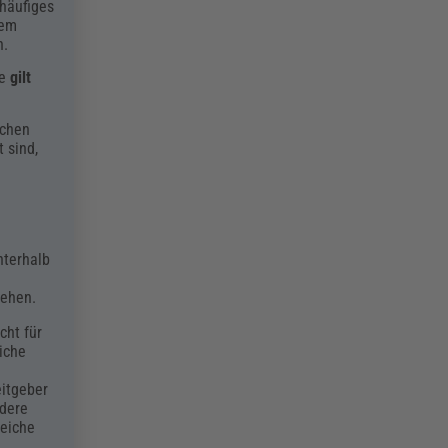
 häufiges
dem
n.
he
gilt
schen
 sind,
nterhalb
tehen.
cht für
liche
eitgeber
ndere
eiche