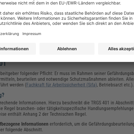
ssrigen Flüssigkeiten wurde klargestellt, dass auch alkoholische Hän
eiten im Sinne der TRGS 401 gelten.
rden die Anforderungen für bestimmte Berufsgruppen (z.B. Gesundhe
e neue Zeile für Tätigkeiten mit häufigem Wechsel zwischen Handsch
ngefügt
den im Folgenden erläutert.
01
rbeitgeber folgender Pflicht: Er muss im Rahmen seiner Gefährdungsbe
itteln, beurteilen und notwendige Schutzmaßnahmen ableiten. Aller
ührt werden (
Fachkraft für Arbeitssicherheit (Sifa)
, Betriebsarzt etc.).
g?
echende Informationen. Hierzu beschreibt die TRGS 401 in Abschnitt
die Regel branchen- oder tätigkeitsspezifische Handlungsempfehlunge
ise enthält Anhang 2 der Technischen Regel.
ffbezogene
Informationen
erforderlich, um die Gefährdungsbeurteilun
der folgende Abschnitt.