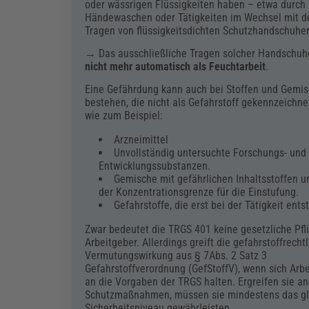
oder wässrigen Flüssigkeiten haben – etwa durch
Händewaschen oder Tätigkeiten im Wechsel mit 
Tragen von flüssigkeitsdichten Schutzhandschuhe
→ Das ausschließliche Tragen solcher Handschu
nicht mehr automatisch als Feuchtarbeit
.
Eine Gefährdung kann auch bei Stoffen und Gemi
bestehen, die nicht als Gefahrstoff gekennzeichnet
wie zum Beispiel:
Arzneimittel
Unvollständig untersuchte Forschungs- und
Entwicklungssubstanzen.
Gemische mit gefährlichen Inhaltsstoffen u
der Konzentrationsgrenze für die Einstufung.
Gefahrstoffe, die erst bei der Tätigkeit ents
Zwar bedeutet die TRGS 401 keine gesetzliche Pfli
Arbeitgeber. Allerdings greift die gefahrstoffrecht
Vermutungswirkung aus § 7Abs. 2 Satz 3
Gefahrstoffverordnung (GefStoffV), wenn sich Arb
an die Vorgaben der TRGS halten. Ergreifen sie a
Schutzmaßnahmen, müssen sie mindestens das gl
Sicherheitsniveau gewährleisten.