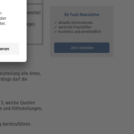
dedesinfektionsmittel
Ihr Fach-Newsletter
✓ aktuelle Informationen
itsdienst, Pflege)
✓ wertvolle Praxishilfen
uhen und
✓ kostenlos und unverbindlich
Jetzt anmelden
urteilung alle Arten,
dings darf die
 3, welche Quellen
n und Hilfestellungen,
g durchzuführen.