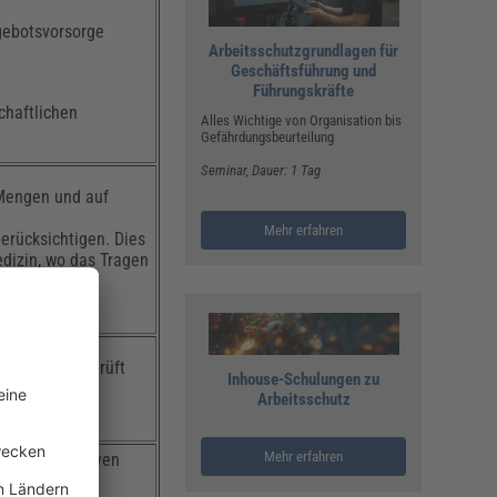
gebotsvorsorge
Arbeitsschutzgrundlagen für
Geschäftsführung und
Führungskräfte
chaftlichen
Alles Wichtige von Organisation bis
Gefährdungsbeurteilung
Seminar
, Dauer: 1 Tag
 Mengen und auf
Mehr erfahren
erücksichtigen. Dies
edizin, wo das Tragen
hen besonders
gelmäßig überprüft
Inhouse-Schulungen zu
Arbeitsschutz
erden.
Mehr erfahren
iche Alternativen