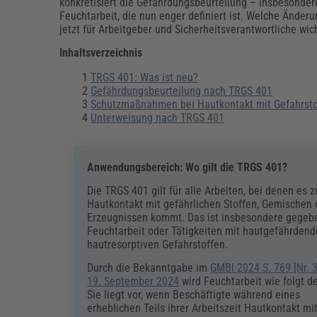
Erneuerbare Energien
Geschäftsführung
Pflegeleitung & Pflegepraxis
konkretisiert die Gefährdungsbeurteilung – insbesonder
Feuchtarbeit, die nun enger definiert ist. Welche Änder
Energie & Umwelt
Führung & Management
Gesundheit & Pflege
Kommunales
jetzt für Arbeitgeber und Sicherheitsverantwortliche wic
Fachpublikationen & Arbeitshilfen
Inhaltsverzeichnis
Weiterbildungen (AKADEMIE HERKERT)
Bauhof
Künstliche Intelligenz
Personalwesen
TRGS 401: Was ist neu?
Bau, Immobilien & Gebäudemanagement
Personal, Ausbildung & Recht
Reisekosten und Finanzen
Gefährdungsbeurteilung nach TRGS 401
Grünflächen
Schutzmaßnahmen bei Hautkontakt mit Gefahrsto
Weiterbildungen (AKADEMIE HERKERT)
Unterweisung nach TRGS 401
Verkehrsrecht
Reisekosten & Finanzen
Zollabwicklung & Exportabwicklung
Zoll & Export
Anwendungsbereich: Wo gilt die TRGS 401?
Die TRGS 401 gilt für alle Arbeiten, bei denen es 
Hautkontakt mit gefährlichen Stoffen, Gemischen 
Erzeugnissen kommt. Das ist insbesondere gegeb
Feuchtarbeit oder Tätigkeiten mit hautgefährdend
hautresorptiven Gefahrstoffen.
Durch die Bekanntgabe im
GMBl 2024 S. 769 [Nr. 
19. September 2024
wird Feuchtarbeit wie folgt de
Sie liegt vor, wenn Beschäftigte während eines
erheblichen Teils ihrer Arbeitszeit Hautkontakt m