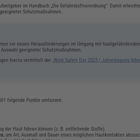
beitgeber im Handbuch „Die Gefahrstoffverordnung“. Damit erleichte
n geeigneter Schutzmaßnahmen.
hmen vor neuen Herausforderungen im Umgang mit hautgefährdenden
nd Auswahl geeigneter Schutzmaßnahmen.
ngen hierzu vermittelt der
„Work Safety Day 2025 | Jahrestagung Arbe
 401 folgende Punkte umfassen:
g der Haut führen können (z. B. entfettende Stoffe).
en
, um Art, Ausmaß und Dauer eines möglichen Hautkontaktes abzusc