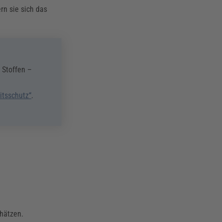
rn sie sich das
 Stoffen –
itsschutz“
.
hätzen.