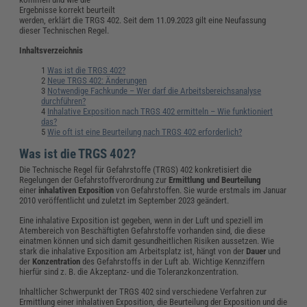
Ergebnisse korrekt beurteilt
werden, erklärt die TRGS 402. Seit dem 11.09.2023 gilt eine Neufassung
dieser Technischen Regel.
Inhaltsverzeichnis
Was ist die TRGS 402?
Neue TRGS 402: Änderungen
Notwendige Fachkunde – Wer darf die Arbeitsbereichsanalyse
durchführen?
Inhalative Exposition nach TRGS 402 ermitteln – Wie funktioniert
das?
Wie oft ist eine Beurteilung nach TRGS 402 erforderlich?
Was ist die TRGS 402?
Die Technische Regel für Gefahrstoffe (TRGS) 402 konkretisiert die
Regelungen der Gefahrstoffverordnung zur
Ermittlung und Beurteilung
einer
inhalativen Exposition
von Gefahrstoffen. Sie wurde erstmals im Januar
2010 veröffentlicht und zuletzt im September 2023 geändert.
Eine inhalative Exposition ist gegeben, wenn in der Luft und speziell im
Atembereich von Beschäftigten Gefahrstoffe vorhanden sind, die diese
einatmen können und sich damit gesundheitlichen Risiken aussetzen. Wie
stark die inhalative Exposition am Arbeitsplatz ist, hängt von der
Dauer
und
der
Konzentration
des Gefahrstoffs in der Luft ab. Wichtige Kennziffern
hierfür sind z. B. die Akzeptanz- und die Toleranzkonzentration.
Inhaltlicher Schwerpunkt der TRGS 402 sind verschiedene Verfahren zur
Ermittlung einer inhalativen Exposition, die Beurteilung der Exposition und die