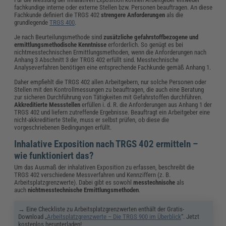
fachkundige interne oder externe Stellen bzw. Personen beauftragen. An diese
Fachkunde definiert die TRGS 402
strengere Anforderungen
als die
grundlegende
TRGS 400
.
Je nach Beurteilungsmethode sind
zusätzliche gefahrstoffbezogene und
ermittlungsmethodische Kenntnisse
erforderlich. So genügt es bei
nichtmesstechnischen Ermittlungsmethoden, wenn die Anforderungen nach
Anhang 3 Abschnitt 3 der TRGS 402 erfüllt sind. Messtechnische
Analyseverfahren benötigen eine entsprechende Fachkunde gemäß Anhang 1.
Daher empfiehlt die TRGS 402 allen Arbeitgebern, nur solche Personen oder
Stellen mit den Kontrollmessungen zu beauftragen, die auch eine Beratung
zur sicheren Durchführung von Tätigkeiten mit Gefahrstoffen durchführen.
Akkreditierte Messstellen
erfüllen i. d. R. die Anforderungen aus Anhang 1 der
TRGS 402 und liefern zutreffende Ergebnisse. Beauftragt ein Arbeitgeber eine
nicht-akkreditierte Stelle, muss er selbst prüfen, ob diese die
vorgeschriebenen Bedingungen erfüllt.
Inhalative Exposition nach TRGS 402 ermitteln –
wie funktioniert das?
Um das Ausmaß der inhalativen Exposition zu erfassen, beschreibt die
TRGS 402 verschiedene Messverfahren und Kennziffern (z. B.
Arbeitsplatzgrenzwerte). Dabei gibt es sowohl
messtechnische
als
auch
nichtmesstechnische
Ermittlungsmethoden
.
→ Eine Checkliste zu Arbeitsplatzgrenzwerten enthält der Gratis-
Download „
Arbeitsplatzgrenzwerte – Die TRGS 900 im Überblick
“. Jetzt
kostenlos herunterladen!