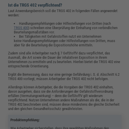
Ist die TRGS 402 verpflichtend?
Laut Anwendungsbereich soll die TRGS 402 in folgenden Fällen angewendet
werden:
Handlungsempfehlungen oder Hilfestellungen von Dritten (nach
TRGS 400
) schreiben eine Überprüfung der Einhaltung von verbindlichen
Beurteilungsmaßstäben vor.
Bei Tätigkeiten mit Gefahrstoffen nutzt ein Unternehmen
keine Handlungsempfehlungen oder Hilfestellungen von Dritten, muss
aber für die Beurteilung die Expositionshöhe ermitteln.
Zudem sind alle Arbeitgeber nach § 7 GefStoffV dazu verpflichtet, das
Ausmaß, die Art sowie die Dauer der inhalativen Exposition in ihrem
Unternehmen zu ermitteln und zu beurteilen. Hierbei bietet die TRGS 402 eine
entsprechende Orientierung.
Ergibt die Bemessung, dass nur eine geringe Gefährdung i. S. d. Abschnitt 6.2
TRGS 400 vorliegt, müssen Arbeitgeber die TRGS 402 nicht befolgen.
Allerdings können Arbeitgeber, die die Vorgaben der TRGS 402 einhalten,
davon ausgehen, dass sie die Anforderungen der Gefahrstoffverordnung
erfüllen (Vermutungswirkung) – denn die GefStoffV gilt wiederum
verpflichtend. Nutzen Unternehmen andere Maßnahmen als die, die in der
TRGS 402 beschrieben sind, müssen diese mindestens die gleiche Sicherheit
und den gleichen Gesundheitsschutz gewährleisten.
Produktempfehlung:
Wie Arbeitgeber sicherstellen, dass ihre gewählten Maßnahmen den