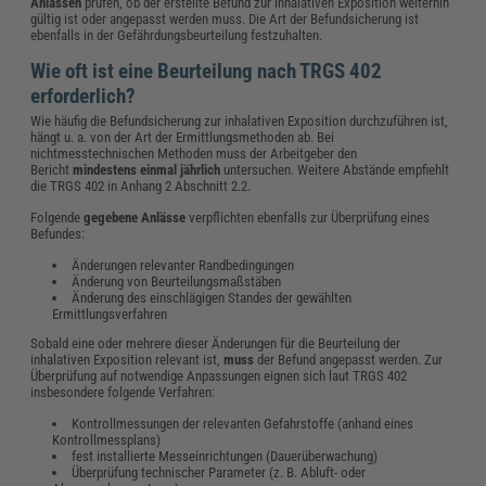
Anlässen
prüfen, ob der erstellte Befund zur inhalativen Exposition weiterhin
gültig ist oder angepasst werden muss. Die Art der Befundsicherung ist
ebenfalls in der Gefährdungsbeurteilung festzuhalten.
Wie oft ist eine Beurteilung nach TRGS 402
erforderlich?
Wie häufig die Befundsicherung zur inhalativen Exposition durchzuführen ist,
hängt u. a. von der Art der Ermittlungsmethoden ab. Bei
nichtmesstechnischen Methoden muss der Arbeitgeber den
Bericht
mindestens einmal jährlich
untersuchen. Weitere Abstände empfiehlt
die TRGS 402 in Anhang 2 Abschnitt 2.2.
Folgende
gegebene Anlässe
verpflichten ebenfalls zur Überprüfung eines
Befundes:
Änderungen relevanter Randbedingungen
Änderung von Beurteilungsmaßstäben
Änderung des einschlägigen Standes der gewählten
Ermittlungsverfahren
Sobald eine oder mehrere dieser Änderungen für die Beurteilung der
inhalativen Exposition relevant ist,
muss
der Befund angepasst werden. Zur
Überprüfung auf notwendige Anpassungen eignen sich laut TRGS 402
insbesondere folgende Verfahren:
Kontrollmessungen der relevanten Gefahrstoffe (anhand eines
Kontrollmessplans)
fest installierte Messeinrichtungen (Dauerüberwachung)
Überprüfung technischer Parameter (z. B. Abluft- oder