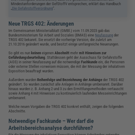
Mindestanforderungen der GefStoffV entsprechen, erklärt das Handbuch
„
Die Gefahrstoffverordnung
“.
Neue TRGS 402: Änderungen
Im Gemeinsamen Ministerialblatt (GMBl.) vom 11.09.2023 gab das
Bundesministerium für Arbeit und Soziales (BMAS) eine
Neufassung
der
TRGS 402 bekannt. Sie ersetzt die vorherige Version, die zuletzt am
21.10.2016 geändert wurde, und besitzt einige umfangreiche Neuerungen.
So gibt es nun
keinen
eigenen
Abschnitt
mehr
mit Hinweisen zur
Gefährdungsbeurteilung
. Stattdessen geht der Ausschuss für Gefahrstoffe
(AGS) in seiner Neufassung auf die notwendige
Fachkunde
ein, die Personen
oder externe Stellen vorweisen müssen, die mit der Messung der inhalativen
Exposition beauftragt wurden.
Außerdem wurden
Reihenfolge und Bezeichnung der Anhänge
der TRGS 402
geändert. So wurden zunächst alle Anlagen in Anhänge umbenannt. Darüber
hinaus wurden z. B. Anhang 2 und 3 zu den Ermittlungsmethoden vertauscht
sowie Anhang 4 mit Hinweisen zu kontinuierlich laufenden Messeinrichtungen
umbenannt.
Welche neuen Vorgaben die TRGS 402 konkret enthält, zeigen die folgenden
Abschnitte.
Notwendige Fachkunde – Wer darf die
Arbeitsbereichsanalyse durchführen?
Für die Messung der inhalativen Exposition können Arbeitgeber entweder