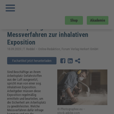
Sie sind hier:
Startseite
»
Fachwissen
»
Arbeitsschutz
»
TRGS 402: Aktuelle
Änderungen, Arbeitsplatzgrenzwerte und Messverfahren zur inhalativen
Exposition
TRGS 402: Aktuelle Änderungen,
Shop
Akademie
Arbeitsplatzgrenzwerte und
Messverfahren zur inhalativen
Exposition
18.09.2023 | T. Reddel – Online-Redaktion, Forum Verlag Herkert GmbH
Fachartikel jetzt herunterladen
Sind Beschäftige an ihrem
Arbeitsplatz Gefahrstoffen
aus der Luft ausgesetzt,
spricht man von einer sog.
inhalativen Exposition.
Arbeitgeber müssen diese
Exposition regelmäßig
ermitteln und beurteilen, um
die Sicherheit am Arbeitsplatz
zu gewährleisten. Welche
© Photographee.eu –
Messverfahren dafür infrage
stock.adobe.com
kommen und wie die