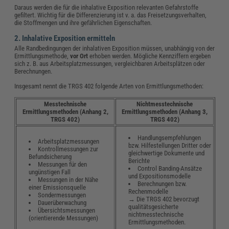
Daraus werden die für die inhalative Exposition relevanten Gefahrstoffe
gefiltert. Wichtig für die Differenzierung ist v. a. das Freisetzungsverhalten,
die Stoffmengen und ihre gefährlichen Eigenschaften.
2. Inhalative Exposition ermitteln
Alle Randbedingungen der inhalativen Exposition müssen, unabhängig von der
Ermittlungsmethode,
vor Ort
erhoben werden. Mögliche Kennziffern ergeben
sich z. B. aus Arbeitsplatzmessungen, vergleichbaren Arbeitsplätzen oder
Berechnungen.
Insgesamt nennt die TRGS 402 folgende Arten von Ermittlungsmethoden:
Messtechnische
Nichtmesstechnische
Ermittlungsmethoden (Anhang 2,
Ermittlungsmethoden (Anhang 3,
TRGS 402)
TRGS 402)
Handlungsempfehlungen
Arbeitsplatzmessungen
bzw. Hilfestellungen Dritter oder
Kontrollmessungen zur
gleichwertige Dokumente und
Befundsicherung
Berichte
Messungen für den
Control Banding-Ansätze
ungünstigen Fall
und Expositionsmodelle
Messungen in der Nähe
Berechnungen bzw.
einer Emissionsquelle
Rechenmodelle
Sondermessungen
→ Die TRGS 402 bevorzugt
Dauerüberwachung
qualitätsgesicherte
Übersichtsmessungen
nichtmesstechnische
(orientierende Messungen)
Ermittlungsmethoden.