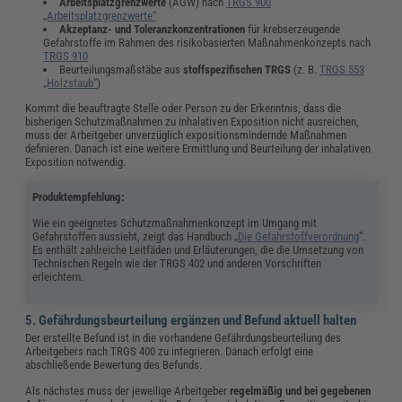
Arbeitsplatzgrenzwerte
(AGW) nach
TRGS 900
„Arbeitsplatzgrenzwerte“
Akzeptanz- und Toleranzkonzentrationen
für krebserzeugende
Gefahrstoffe im Rahmen des risikobasierten Maßnahmenkonzepts nach
TRGS 910
Beurteilungsmaßstäbe aus
stoffspezifischen TRGS
(z. B.
TRGS 553
„Holzstaub“
)
Kommt die beauftragte Stelle oder Person zu der Erkenntnis, dass die
bisherigen Schutzmaßnahmen zu inhalativen Exposition nicht ausreichen,
muss der Arbeitgeber unverzüglich expositionsmindernde Maßnahmen
definieren. Danach ist eine weitere Ermittlung und Beurteilung der inhalativen
Exposition notwendig.
Produktempfehlung:
Wie ein geeignetes Schutzmaßnahmenkonzept im Umgang mit
Gefahrstoffen aussieht, zeigt das Handbuch „
Die Gefahrstoffverordnung
“.
Es enthält zahlreiche Leitfäden und Erläuterungen, die die Umsetzung von
Technischen Regeln wie der TRGS 402 und anderen Vorschriften
erleichtern.
5. Gefährdungsbeurteilung ergänzen und Befund aktuell halten
Der erstellte Befund ist in die vorhandene Gefährdungsbeurteilung des
Arbeitgebers nach TRGS 400 zu integrieren. Danach erfolgt eine
abschließende Bewertung des Befunds.
Als nächstes muss der jeweilige Arbeitgeber
regelmäßig
und bei gegebenen