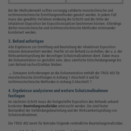
Bei der Methodenwahl sollten vorrangig validierte messtechnische und
nichtmesstechnische Ermittlungsmethoden genutzt werden. In jedem Fall
muss das gewählte Verfahren eindeutig die Schicht und die Höhe der
inhalativen Exposition bei Expositionsspitzen bestimmen können. Allerdings
dürfen messtechnische und nichtmesstechnische Methoden miteinander
kombiniert werden.
3. Befund anfertigen
Alle Ergebnisse zur Ermittlung und Beurteilung der inhalativen Exposition
müssen dokumentiert werden. Hierfür ist ein Befund zu erstellen, der u. a. der
Wirksamkeitsprüfung der derzeitigen Schutzmaßnahmen dient. Dabei muss
die Dokumentation so gestaltet sein, dass sämtliche Entscheidungswege bis
zum Befund nachvollziehbar bleiben.
→ Genauere Anforderungen an die Dokumentation enthält die TRGS 402 für
messtechnische Ermittlungen in Anhang 1 Abschnitt 6 und für
nichtmesstechnische Methoden in Anhang 3 Abschnitt 7.
4. Ergebnisse analysieren und weitere Schutzmaßnahmen
festlegen
Im nächsten Schritt muss die festgestellte Exposition des Befunds anhand
konkreter
Beurteilungsmaßstäbe
untersucht werden. Sie sind fester
Bestandteil der Gefährdungsbeurteilung und der Wirksamkeitsprüfung von
Schutzmaßnahmen.
Die TRSG 402 nennt für Betriebe folgende verbindliche Beurteilungsmaßstäbe: