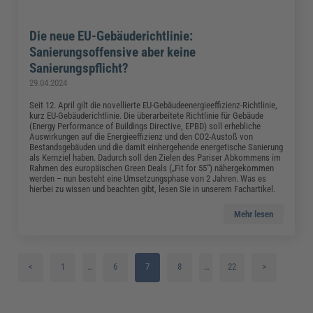
Die neue EU-Gebäuderichtlinie:
Sanierungsoffensive aber keine
Sanierungspflicht?
29.04.2024
Seit 12. April gilt die novellierte EU-Gebäudeenergieeffizienz-Richtlinie,
kurz EU-Gebäuderichtlinie. Die überarbeitete Richtlinie für Gebäude
(Energy Performance of Buildings Directive, EPBD) soll erhebliche
Auswirkungen auf die Energieeffizienz und den CO2-Austoß von
Bestandsgebäuden und die damit einhergehende energetische Sanierung
als Kernziel haben. Dadurch soll den Zielen des Pariser Abkommens im
Rahmen des europäischen Green Deals („Fit for 55“) nähergekommen
werden – nun besteht eine Umsetzungsphase von 2 Jahren. Was es
hierbei zu wissen und beachten gibt, lesen Sie in unserem Fachartikel.
Mehr lesen
<
1
…
6
7
8
…
22
>
2
9