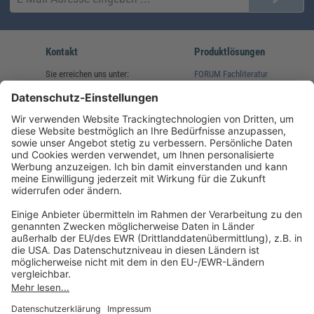
Kontakt
Produktlösungen
Sie erreichen uns unter:
FORUM Fachliteratur
AKADEMIE HERKERT
(08233) 38 11 23
Unsere Marken
service@forum-verlag.com
Mo-Do 07:30 - 17:00 Uhr
Fr 07:30 - 15:00 Uhr
Folgen Sie uns
Impressum
Datenschutz