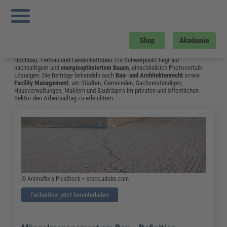
Sie sind hier:
Startseite
»
Fachwissen
»
Bau und Gebäudemanagement
»
Tr
Instandhaltung
»
Seite 7
Bau und Gebäudemanagement
Shop
Akademie
Vom Neubau bis hin zum Umgang mit Bauschäden: Das Fachwissen aus dem
Bereich Bau & Gebäudemanagement unterstützt Fachleute in Bauplanung,
Hochbau, Tiefbau und Landschaftsbau. Ein Schwerpunkt liegt auf
nachhaltigem und
energieoptimiertem Bauen
, einschließlich Photovoltaik-
Lösungen. Die Beiträge behandeln auch
Bau- und Architektenrecht
sowie
Facility Management
, um Städten, Gemeinden, Sachverständigen,
Hausverwaltungen, Maklern und Bauträgern im privaten und öffentlichen
Sektor den Arbeitsalltag zu erleichtern.
© Animaflora PicsStock – stock.adobe.com
Fachartikel jetzt herunterladen