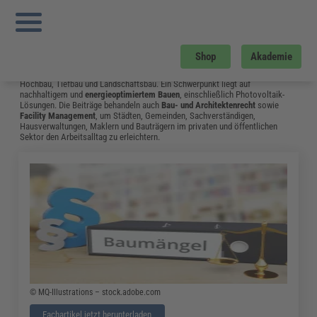
Sie sind hier:
Startseite
»
Fachwissen
»
Bau und Gebäudemanagement
»
Tr
Instandhaltung
»
Seite 15
Bau und Gebäudemanagement
Shop
Akademie
Vom Neubau bis hin zum Umgang mit Bauschäden: Das Fachwissen aus dem
Bereich Bau & Gebäudemanagement unterstützt Fachleute in Bauplanung,
Hochbau, Tiefbau und Landschaftsbau. Ein Schwerpunkt liegt auf
nachhaltigem und
energieoptimiertem Bauen
, einschließlich Photovoltaik-
Lösungen. Die Beiträge behandeln auch
Bau- und Architektenrecht
sowie
Facility Management
, um Städten, Gemeinden, Sachverständigen,
Hausverwaltungen, Maklern und Bauträgern im privaten und öffentlichen
Sektor den Arbeitsalltag zu erleichtern.
© MQ-Illustrations – stock.adobe.com
Fachartikel jetzt herunterladen