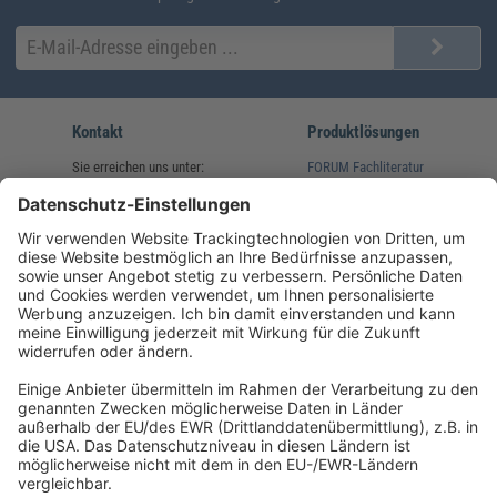
Kontakt
Produktlösungen
Sie erreichen uns unter:
FORUM Fachliteratur
AKADEMIE HERKERT
(08233) 38 11 23
Unsere Marken
service@forum-verlag.com
Mo-Do 07:30 - 17:00 Uhr
Fr 07:30 - 15:00 Uhr
Folgen Sie uns
Impressum