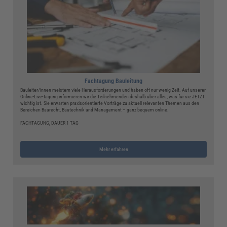
Fachtagung Bauleitung
Bauleiter/innen meistern viele Herausforderungen und haben oft nur wenig Zeit. Auf unserer
Online-Live-Tagung informieren wir die Teilnehmenden deshalb über alles, was für sie JETZT
wichtig ist. Sie erwarten praxisorientierte Vorträge zu aktuell relevanten Themen aus den
Bereichen Baurecht, Bautechnik und Management – ganz bequem online.
FACHTAGUNG, DAUER 1 TAG
Mehr erfahren