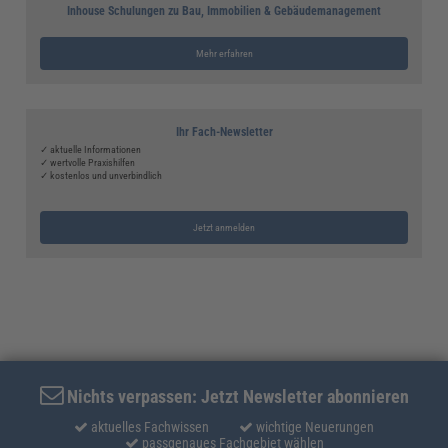
Inhouse Schulungen zu Bau, Immobilien & Gebäudemanagement
Mehr erfahren
Ihr Fach-Newsletter
✓ aktuelle Informationen
✓ wertvolle Praxishilfen
✓ kostenlos und unverbindlich
Jetzt anmelden
Nichts verpassen: Jetzt Newsletter abonnieren
aktuelles Fachwissen
wichtige Neuerungen
passgenaues Fachgebiet wählen