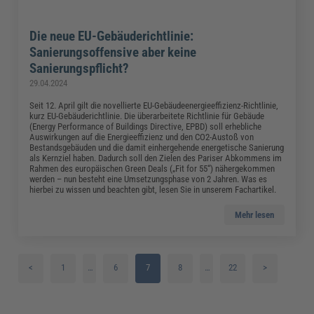
Die neue EU-Gebäuderichtlinie:
Sanierungsoffensive aber keine
Sanierungspflicht?
29.04.2024
Seit 12. April gilt die novellierte EU-Gebäudeenergieeffizienz-Richtlinie,
kurz EU-Gebäuderichtlinie. Die überarbeitete Richtlinie für Gebäude
(Energy Performance of Buildings Directive, EPBD) soll erhebliche
Auswirkungen auf die Energieeffizienz und den CO2-Austoß von
Bestandsgebäuden und die damit einhergehende energetische Sanierung
als Kernziel haben. Dadurch soll den Zielen des Pariser Abkommens im
Rahmen des europäischen Green Deals („Fit for 55“) nähergekommen
werden – nun besteht eine Umsetzungsphase von 2 Jahren. Was es
hierbei zu wissen und beachten gibt, lesen Sie in unserem Fachartikel.
Mehr lesen
<
1
…
6
7
8
…
22
>
2
9