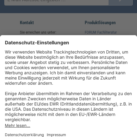
Kontakt
Produktlösungen
Sie erreichen uns unter:
FORUM Fachliteratur
AKADEMIE HERKERT
(08233) 38 11 23
Unsere Marken
service@forum-verlag.com
Mo-Do 07:30 - 17:00 Uhr
Fr 07:30 - 15:00 Uhr
Folgen Sie uns
Impressum
Datenschutz