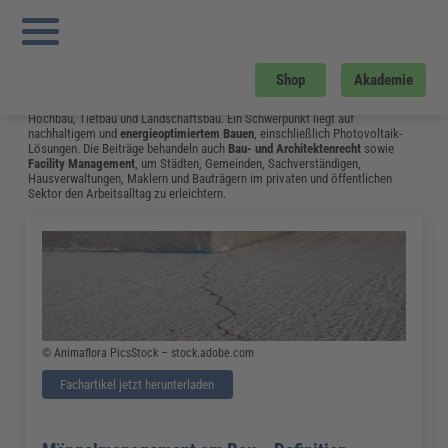
Sie sind hier:
Startseite
»
Fachwissen
»
Bau und Gebäudemanagement
»
Tr
Instandhaltung
»
Seite 7
Bau und Gebäudemanagement
Shop
Akademie
Vom Neubau bis hin zum Umgang mit Bauschäden: Das Fachwissen aus dem
Bereich Bau & Gebäudemanagement unterstützt Fachleute in Bauplanung,
Hochbau, Tiefbau und Landschaftsbau. Ein Schwerpunkt liegt auf
nachhaltigem und
energieoptimiertem Bauen
, einschließlich Photovoltaik-
Lösungen. Die Beiträge behandeln auch
Bau- und Architektenrecht
sowie
Facility Management
, um Städten, Gemeinden, Sachverständigen,
Hausverwaltungen, Maklern und Bauträgern im privaten und öffentlichen
Sektor den Arbeitsalltag zu erleichtern.
© Animaflora PicsStock – stock.adobe.com
Fachartikel jetzt herunterladen