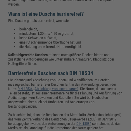
werden.
Wann ist eine Dusche barrierefrei?
Eine Dusche gilt als barrierefrei, wenn sie
bodengleich,
mindestens 1,20 m x 1,20 m groß ist,
keine Schwellen aufweist,
eine rutschhemmende Oberfläche hat und
die Nutzung ohne fremde Hilfe ermöglicht.
Rollstuhlgerechte Duschen
müssen noch größere Flächen bieten und
zusätzliche Anforderungen wie unterfahrbare Armaturen, Klappsitz oder
Haltegriffe erfüllen.
Barrierefreie Duschen nach DIN 18534
Die Planung und Abdichtung von Boden- und Wandflächen im Bereich
niveaugleicher, barrierefreier Duschen fällt in den Anwendungsbereich der
Norm
DIN 18534 „Abdichtung von Innenräumen“
. Die Norm, die aus sechs
Teilen besteht, ist Teil einer Normenreihe für die Planung und Ausführung von
Abdichtungen von Bauwerken und Bauteilen. Sie wird bei Neubauten
angewendet, aber auch bei Umbauten und Sanierungen von
Bestandsgebäuden.
Zu beachten ist, dass die Regelungen des Merkblatts „Verbundabdichtungen“,
das vom Zentralverband des Deutschen Baugewerbes (ZDB) im Jahr 2012
herausgegeben wurde, den Anforderungen der
DIN 18534
sehr ähneln, da das
Merkblatt als Grundlage für die Erarbeitung der Norm gedient hat.