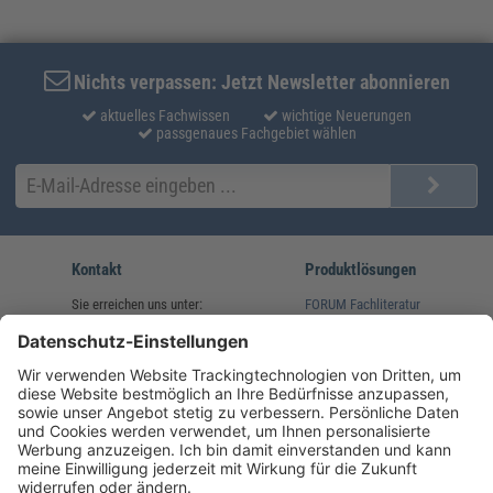
Nichts verpassen: Jetzt Newsletter abonnieren
aktuelles Fachwissen
wichtige Neuerungen
passgenaues Fachgebiet wählen
Kontakt
Produktlösungen
Sie erreichen uns unter:
FORUM Fachliteratur
AKADEMIE HERKERT
(08233) 38 11 23
Unsere Marken
service@forum-verlag.com
Mo-Do 07:30 - 17:00 Uhr
Fr 07:30 - 15:00 Uhr
Folgen Sie uns