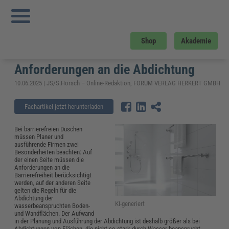
Sie sind hier:
Startseite
»
Fachwissen
»
Bau und Gebäudemanagement
»
Barrierefreie Dusche nach DIN 18534 einbauen: Das sind die Anforderungen an
die Abdichtung
Barrierefreie Dusche nach DIN 18534
Shop
Akademie
einbauen: Das sind die
Anforderungen an die Abdichtung
10.06.2025 | JS/S.Horsch – Online-Redaktion, FORUM VERLAG HERKERT GMBH
Fachartikel jetzt herunterladen
Bei barrierefreien Duschen
müssen Planer und
ausführende Firmen zwei
Besonderheiten beachten: Auf
der einen Seite müssen die
Anforderungen an die
Barrierefreiheit berücksichtigt
werden, auf der anderen Seite
gelten die Regeln für die
Abdichtung der
KI-generiert
wasserbeanspruchten Boden-
und Wandflächen. Der Aufwand
in der Planung und Ausführung der Abdichtung ist deshalb größer als bei
Abdichtungen von Flächen, die nicht so stark durch Wasser beansprucht