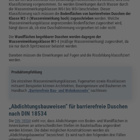
Klassifizierung vorgenommen. So werden Einwirkungen durch Wasser durch
die Wassereinwirkungsklassen W0-I bis W3-I beschrieben. Dieser
Klassifizierung nach müssen die
Bodenflächen von barrierefreien Duschen der
Klasse W2-I (Wassereinwirkung hoch) zugeschrieben
werden. Welche
Wassereinwirkungsklasse angrenzenden Bodenflächen zugeordnet wird,
hängt davon ab, ob eine Duschabtrennung vorgesehen ist oder nicht.
Die
Wandflächen begehbarer Duschen werden dagegen der
Wassereinwirkungsklasse W1-I
(mäßige Wassereinwirkung) zugeordnet, da
sie nur durch Spritzwasser belastet werden.
Daneben müssen die Einwirkungen auf Fugen und die Rissbildung klassifiziert
werden.
Produktempfehlung
Die einzelnen Wassereinwirkungsklassen, Fugenarten sowie Rissklassen
mitsamt Beispielen können Architekten, Bauingenieure und Bauherren im
Handbuch
„Barrierefreie Bau- und Wohnkonzepte“
nachlesen.
„Abdichtungsbauweisen“ für barrierefreie Duschen
nach DIN 18534
Die
DIN 18534
sieht vor, dass Abdichtungen von Boden- und Wandflächen in
Innenräumen an unterschiedlichen Stellen im Bauteilaufbau angeordnet
werden können. Die dabei möglichen Konstruktionen werden als
„Abdichtungsbauweise“ bezeichnet. Es wird nach den folgenden drei Fällen
unterschieden: