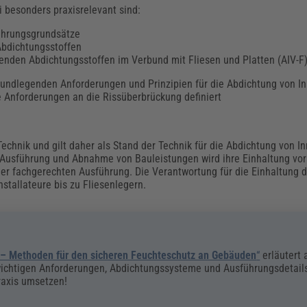
i besonders praxisrelevant sind:
ührungsgrundsätze
Abdichtungsstoffen
genden Abdichtungsstoffen im Verbund mit Fliesen und Platten (AIV-F
e grundlegenden Anforderungen und Prinzipien für die Abdichtung von I
 Anforderungen an die Rissüberbrückung definiert
echnik und gilt daher als Stand der Technik für die Abdichtung von I
g, Ausführung und Abnahme von Bauleistungen wird ihre Einhaltung vo
 der fachgerechten Ausführung. Die Verantwortung für die Einhaltung d
stallateure bis zu Fliesenlegern.
– Methoden für den sicheren Feuchteschutz an Gebäuden
“
erläutert 
wichtigen Anforderungen, Abdichtungssysteme und Ausführungsdetail
raxis umsetzen!