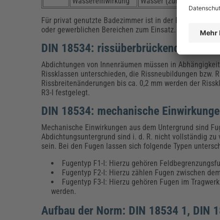
Wassereinwirkung
Wasser (zum Beispiel ge
Für privat genutzte Badezimmer ist in der Regel die Wa
oder gewerblichen Bereichen zum Einsatz.
DIN 18534: rissüberbrückendes Verha
Abdichtungen von Innenräumen müssen in Abhängigkeit v
Rissklassen unterschieden, die Rissneubildungen bzw. Ri
Rissbreitenänderungen bis ca. 0,2 mm werden der Risskl
R3-I festgelegt.
DIN 18534: mechanische Einwirkunge
Mechanische Einwirkungen aus dem Untergrund sind Fug
Abdichtungsuntergrund sind i. d. R. nicht vollständig 
sein. Bei den Fugen lassen sich folgende Typen untersc
Fugentyp F1-I: Hierzu gehören Feldbegrenzungsf
Fugentyp F2-I: Hierzu zählen Fugen zwischen de
Fugentyp F3-I: Hierzu gehören Fugen im Tragwe
werden.
Aufbau der Norm: DIN 18534 1, DIN 