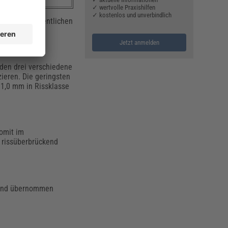
✓ wertvolle Praxishilfen
✓ kostenlos und unverbindlich
iegend in öffentlichen
Jetzt anmelden
den drei verschiedene
ieren. Die geringsten
 1,0 mm in Rissklasse
omit im
ß rissüberbrückend
rund übernommen