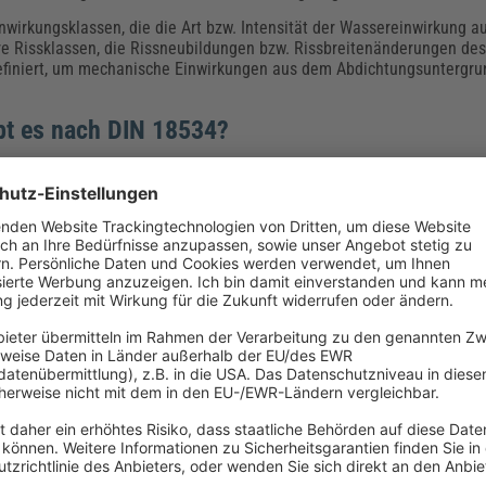
wirkungsklassen, die die Art bzw. Intensität der Wassereinwirkung a
re Rissklassen, die Rissneubildungen bzw. Rissbreitenänderungen de
efiniert, um mechanische Einwirkungen aus dem Abdichtungsuntergru
bt es nach DIN 18534?
hrer Art und Intensität durch verschiedene Wassereinwirkungsklassen
chnet geringe, die Klasse W3-I sehr hohe Beanspruchungen. Für die 
dichtung die zu erwartende Wassereinwirkung für jede betroffene Bo
ordnen.
Typische Anwendung
tlichem Spritzwasser (zum Beispiel außerhalb der
Dusche
)
ritzwasserbelastung, aber ohne stauendes Wasser
ritz- und Brauchwasserbelastung, zeitweise stauendes Wasser (zum Be
r oder langanhaltender Spritz- und Brauchwasserbelastung, intensivi