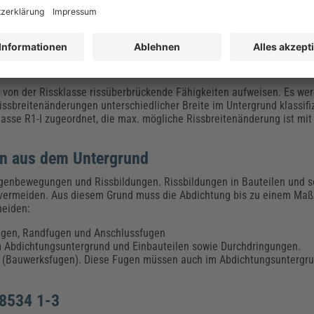
werbliche
Duschanlagen
)
ssereinwirkungsklasse W2-I maßgeblich. Die Klasse W3-I kommt überw
lten
on der Rissklasse rissüberbrückende Fähigkeiten aufweisen. Es wer
ssbreitenänderungen unterschiedlicher Breite im Untergrund klassifiz
asse R1-I zugeordnet, die max. mögliche Rissbreitenänderung ist mit
n aus dem Untergrund
enbewegungen und Rissbildungen. Rissbildungen in Bauteilen und s
zu vermeiden. Aus diesem Grund muss die Abdichtung bis zu einem Ma
heiden:
ugen, Randfugen und Anschlussfugen
m Abdichtungsuntergrund und Einbauteilen sowie Durchdringungen.
rk (Bauwerksfugen). Diese Fugen müssen auch im Abdichtungsunterg
18534 1-3