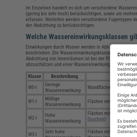
Im Einzelnen handelt es sich um verschiedene Wasserein
(gering bis sehr hoch) berücksichtigen, sowie um mehre
erfassen. Weiterhin werden verschiedene Fugentypen d
der Abdichtung zu berücksichtigen.
Welche Wassereinwirkungsklassen gi
Einwirkungen durch Wasser werden in Abhängigkeit von i
beschrieben. Die Wassereinwirkungsklasse W0-I kennzei
Abdichtung von Innenräumen ist bei der Planung der Ab
abzuschätzen und einer Wassereinwirkungsklasse zuzu
Klasse
Beschreibung
Geringe
W0-I
Wandflächen mit gelegen
Wassereinwirkung
Mäßige
W1-I
Flächen mit häufiger Sp
Wassereinwirkung
Flächen mit häufiger Sp
Hohe
W2-I
Duschen
)
Wassereinwirkung
Sehr hohe
Flächen mit sehr häufige
W3-I