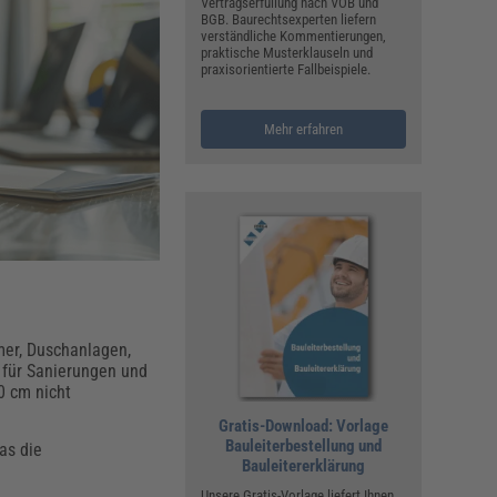
ualitätsmanagement, Hygiene & Arbeitsschutz
Vertragserfüllung nach VOB und
BGB. Baurechtsexperten liefern
Personalmanagement
verständliche Kommentierungen,
praktische Musterklauseln und
hpublikationen & Arbeitshilfen
praxisorientierte Fallbeispiele.
iterbildungen (AKADEMIE HERKERT)
ausmeister & Haustechnik
Mehr erfahren
ergaberecht
mer, Duschanlagen,
 für Sanierungen und
0 cm nicht
Gratis-Download: Vorlage
Bauleiterbestellung und
as die
Bauleitererklärung
Unsere Gratis-Vorlage liefert Ihnen