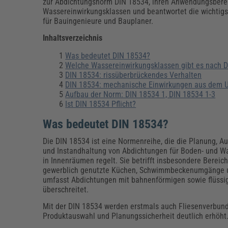
Erneuerbare Energien
Geschäftsführung
Pflegeleitung & Pflegepraxis
zur Abdichtungsnorm DIN 18534, ihren Anwendungsbere
Wassereinwirkungsklassen und beantwortet die wichtig
Energie & Umwelt
Führung & Management
Gesundheit & Pflege
Kommunales
für Bauingenieure und Bauplaner.
Fachpublikationen & Arbeitshilfen
Inhaltsverzeichnis
Weiterbildungen (AKADEMIE HERKERT)
Bauhof
Künstliche Intelligenz
Personalwesen
Was bedeutet DIN 18534?
Bau, Immobilien & Gebäudemanagement
Personal, Ausbildung & Recht
Reisekosten und Finanzen
Welche Wassereinwirkungsklassen gibt es nach 
Grünflächen
DIN 18534: rissüberbrückendes Verhalten
Weiterbildungen (AKADEMIE HERKERT)
DIN 18534: mechanische Einwirkungen aus dem 
Verkehrsrecht
Aufbau der Norm: DIN 18534 1, DIN 18534 1-3
Reisekosten & Finanzen
Zollabwicklung & Exportabwicklung
Ist DIN 18534 Pflicht?
Zoll & Export
Was bedeutet DIN 18534?
Die DIN 18534 ist eine Normenreihe, die die Planung, A
und Instandhaltung von Abdichtungen für Boden- und W
in Innenräumen regelt. Sie betrifft insbesondere Bereic
gewerblich genutzte Küchen, Schwimmbeckenumgänge und
umfasst Abdichtungen mit bahnenförmigen sowie flüssi
überschreitet.
Mit der DIN 18534 werden erstmals auch Fliesenverbunda
Produktauswahl und Planungssicherheit deutlich erhöht