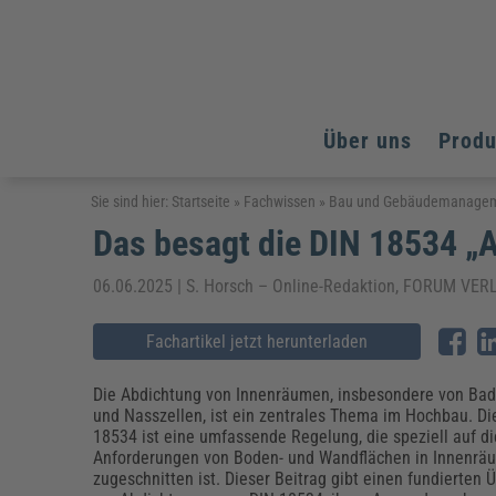
Über uns
Prod
Arbeitsschutz
Arbeitsschutz
Arbeitsschutz
Sie sind hier:
Startseite
»
Fachwissen
»
Bau und Gebäudemanage
Das besagt die DIN 18534 „
Fachpublikationen & Arbeitshilfen
Bildung und Erziehung
Bildung und Erziehung
Weiterbildungen (AKADEMIE HERKERT)
Arbeitssicherheit & Gesundheitsschutz
Assistenz & Office-Management
Baurecht & Architektenrecht
06.06.2025 | S. Horsch – Online-Redaktion, FORUM V
Energie und Umwelt
Energie und Umwelt
Arbeitsschutz & Brandschutz
Bau, Immobilien & Gebäudemanagement
Bildung und Erziehung
Brandschutz
Energieoptimiertes & klimaneutrales Bauen
Kommunales
Kommunales
Fachartikel jetzt herunterladen
Fachpublikationen & Arbeitshilfen
Nachhaltiges Planen
Reisekosten und Finanzen
Reisekosten und Finanzen
Kinderschutz, Jugendhilfe & Inklusion
Datenschutz & IT-Recht
Elektrosicherheit
Die Abdichtung von Innenräumen, insbesondere von B
und Nasszellen, ist ein zentrales Thema im Hochbau. Di
Datenschutz & IT-Sicherheit
Elektrosicherheit & Elektrotechnik
Energie und Umwelt
18534 ist eine umfassende Regelung, die speziell auf di
Fachpublikationen & Arbeitshilfen
Anforderungen von Boden- und Wandflächen in Innenrä
zugeschnitten ist. Dieser Beitrag gibt einen fundierten 
Weiterbildungen (AKADEMIE HERKERT)