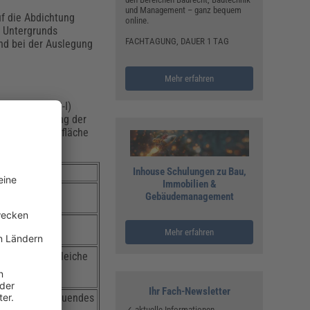
und Management – ganz bequem
uf die Abdichtung
online.
s Untergrunds
FACHTAGUNG, DAUER 1 TAG
nd bei der Auslegung
Mehr erfahren
 (W0-I bis W3-I)
Dimensionierung der
den- und Wandfläche
Inhouse Schulungen zu Bau,
Immobilien &
Gebäudemanagement
Mehr erfahren
ispiel bodengleiche
Ihr Fach-Newsletter
ert durch anstauendes
✓ aktuelle Informationen