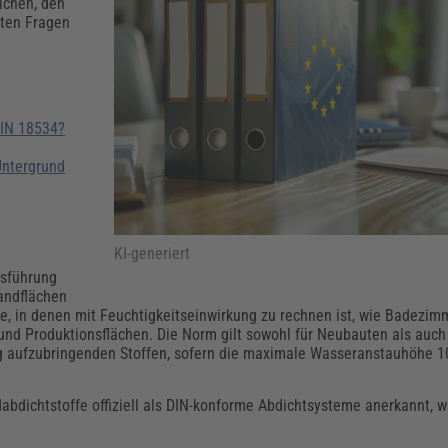
Klimaanpassung
Qualitätsmanagement
Praxismanagement, Abrechnung & Therapie
Q
ichen, den
sten Fragen
Künstliche Intelligenz
Weiterbildungen (AKADEMIE HERKERT)
Fac
We
Feuerwehr
H
Kommunales
Zoll und Export
DIN 18534?
Recht, Sicherheit & Ordnung
V
Fachpublikationen & Arbeitshilfen
Untergrund
Weiterbildungen (AKADEMIE HERKERT)
Zollverfahren & Zollvorschriften
KI-generiert
usführung
andflächen
he, in denen mit Feuchtigkeitseinwirkung zu rechnen ist, wie Badezim
 Produktionsflächen. Die Norm gilt sowohl für Neubauten als auch
g aufzubringenden Stoffen, sofern die maximale Wasseranstauhöhe 1
bdichtstoffe offiziell als DIN-konforme Abdichtsysteme anerkannt, w
.