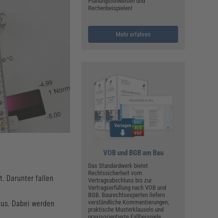
ualitätsmanagement, Hygiene & Arbeitsschutz
Planungshinweisen und
Rechenbeispielen!
Personalmanagement
hpublikationen & Arbeitshilfen
Mehr erfahren
iterbildungen (AKADEMIE HERKERT)
ausmeister & Haustechnik
ergaberecht
VOB und BGB am Bau
Das Standardwerk bietet
Rechtssicherheit vom
. Darunter fallen
Vertragsabschluss bis zur
Vertragserfüllung nach VOB und
BGB. Baurechtsexperten liefern
verständliche Kommentierungen,
us. Dabei werden
praktische Musterklauseln und
praxisorientierte Fallbeispiele.