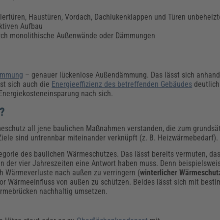
ellertüren, Haustüren, Vordach, Dachlukenklappen und Türen unbehei
ktiven Aufbau
durch monolithische Außenwände oder Dämmungen
Dämmung
– genauer lückenlose Außendämmung. Das lässt sich anhand 
st sich auch die
Energieeffizienz des betreffenden Gebäudes
deutlich
 Energiekosteneinsparung nach sich.
?
eschutz all jene baulichen Maßnahmen verstanden, die zum grundsätz
iele sind untrennbar miteinander verknüpft (z. B. Heizwärmebedarf).
tegorie des baulichen Wärmeschutzes. Das lässt bereits vermuten, da
en der vier Jahreszeiten eine Antwort haben muss. Denn beispielsweis
h Wärmeverluste nach außen zu verringern (
winterlicher Wärmeschut
vor Wärmeeinfluss von außen zu schützen. Beides lässt sich mit best
ärmebrücken nachhaltig umsetzen.