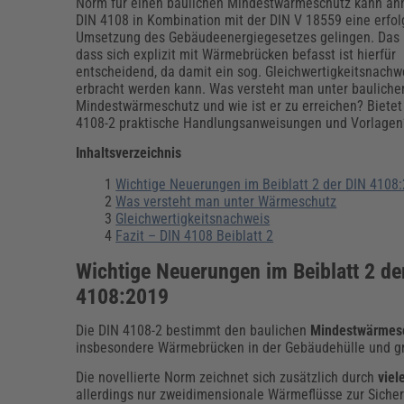
Erneuerbare Energien
Geschäftsführung
Pflegeleitung & Pflegepraxis
Norm für einen baulichen Mindestwärmeschutz kann an
DIN 4108 in Kombination mit der DIN V 18559 eine erfol
Energie & Umwelt
Führung & Management
Gesundheit & Pflege
Kommunales
Umsetzung des Gebäudeenergiegesetzes gelingen. Das B
dass sich explizit mit Wärmebrücken befasst ist hierfür
Fachpublikationen & Arbeitshilfen
entscheidend, da damit ein sog. Gleichwertigkeitsnachw
Weiterbildungen (AKADEMIE HERKERT)
erbracht werden kann. Was versteht man unter baulich
Bauhof
Künstliche Intelligenz
Personalwesen
Mindestwärmeschutz und wie ist er zu erreichen? Bietet
Bau, Immobilien & Gebäudemanagement
Personal, Ausbildung & Recht
Reisekosten und Finanzen
4108-2 praktische Handlungsanweisungen und Vorlagen
Grünflächen
Weiterbildungen (AKADEMIE HERKERT)
Inhaltsverzeichnis
Verkehrsrecht
Reisekosten & Finanzen
Zollabwicklung & Exportabwicklung
Wichtige Neuerungen im Beiblatt 2 der DIN 4108
Was versteht man unter Wärmeschutz
Zoll & Export
Gleichwertigkeitsnachweis
Fazit – DIN 4108 Beiblatt 2
Wichtige Neuerungen im Beiblatt 2 de
4108:2019
Die DIN 4108-2 bestimmt den baulichen
Mindestwärmes
insbesondere Wärmebrücken in der Gebäudehülle und gr
Die novellierte Norm zeichnet sich zusätzlich durch
viel
allerdings nur zweidimensionale Wärmeflüsse zur Siche