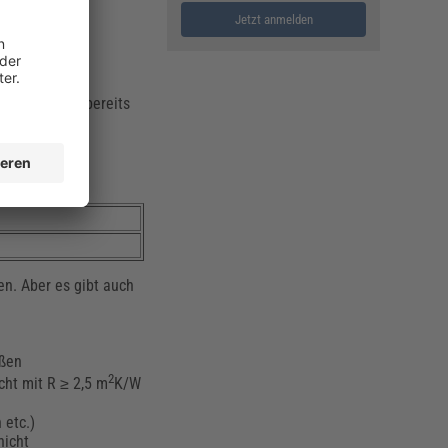
Jetzt anmelden
 4108 sollte bereits
n. Aber es gibt auch
ßen
2
ht mit R ≥ 2,5 m
K/W
 etc.)
hicht