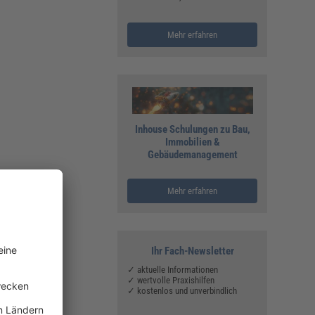
Mehr erfahren
Inhouse Schulungen zu Bau,
Immobilien &
Gebäudemanagement
Mehr erfahren
Ihr Fach-Newsletter
✓ aktuelle Informationen
✓ wertvolle Praxishilfen
✓ kostenlos und unverbindlich