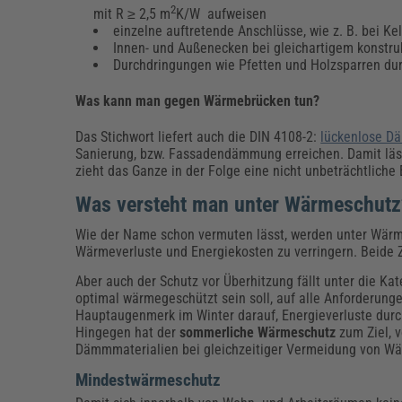
2
mit R ≥ 2,5 m
K/W aufweisen
einzelne auftretende Anschlüsse, wie z. B. bei K
Innen- und Außenecken bei gleichartigem konstru
Durchdringungen wie Pfetten und Holzsparren 
Was kann man gegen Wärmebrücken tun?
Das Stichwort liefert auch die DIN 4108-2:
lückenlose 
Sanierung, bzw. Fassadendämmung erreichen. Damit läs
zieht das Ganze in der Folge eine nicht unbeträchtliche
Was versteht man unter Wärmeschutz
Wie der Name schon vermuten lässt, werden unter Wärm
Wärmeverluste und Energiekosten zu verringern. Beide Z
Aber auch der Schutz vor Überhitzung fällt unter die Ka
optimal wärmegeschützt sein soll, auf alle Anforderung
Hauptaugenmerk im Winter darauf, Energieverluste durc
Hingegen hat der
sommerliche Wärmeschutz
zum Ziel, 
Dämmmaterialien bei gleichzeitiger Vermeidung von W
Mindestwärmeschutz