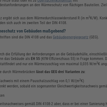
e Hitze staut oder es zu
Oberflächenkondensat
mit
estanforderungen an den Wärmeschutz von flächigen Bauteilen. Ziel 
2
tz ergibt sich aus dem Wärmedurchlasswiderstand R (in m
K/W). Konk
den sich auch im zweiten Teil der DIN 4108.
ärmeschutz von Gebäuden maßgebend?
riften sind die DIN 4108 und das
Gebäudeenergiegesetz
(GEG).
rch die Erfüllung der Anforderungen an die Gebäudehülle, einschließ
ann das Gebäude als
EH 55
(KfW-Effizienzhaus 55) in Frage kommen. D
2
stattfindet und nur ein Wärmezuschlag von maximal 0,035 W/m
K ang
ste durch Wärmebrücken
lässt das GEG drei Varianten zu
:
2
achweis mit einem Pauschalzuschlag von 0,1 W/(m
K)
enkt werden, sobald ein sogenannter Gleichwertigkeitsnachweis gemä
ken
eitsnachweises gemäß DIN 4108-2 aber, dass er bei einer Sanierung h