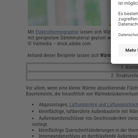
Mit
Elektrothermographie
lassen sich Wärmebrücken im 
mit geeignetem Dämmmaterial geplant werden, um ener
© Valmedia – stock.adobe.com
Anhand dieser Beispiele lassen sich
Wärmebrücken vor 
1. Konst
2. Strukture
Vor allem, wenn eine kleine Wärme absorbierende Fläch
Bauelemente, die hinsichtlich von Wärmebrückenverluste
Abgasanlagen,
Lüftungsrohre und Lüftungsschäc
kleinflächige, luftberührte Außenbauteile mit Wä
Außenwandanschlüsse von Geschossdecken zwisch
vorliegt.
kleinflächige Querschnittsänderungen in der therm
Innenwandanschluss an durchlaufende Außenbaute