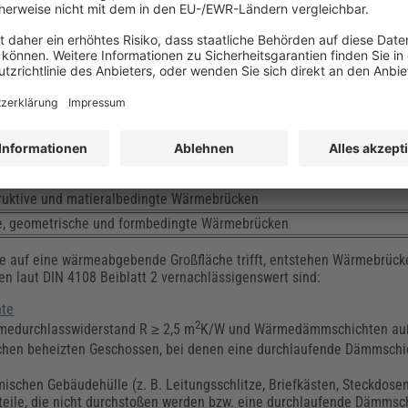
Bestand gut erkennen. Unter Berücksichtigung des Beiblatt 2 der DIN
gieeffizent zu bauen.
allem in zwei Hauptgruppen
unterteilen:
ruktive und matieralbedingte Wärmebrücken
lle, geometrische und formbedingte Wärmebrücken
e auf eine wärmeabgebende Großfläche trifft, entstehen Wärmebrücke
n laut DIN 4108 Beiblatt 2 vernachlässigenswert sind:
hte
2
rmedurchlasswiderstand R ≥ 2,5 m
K/W und Wärmedämmschichten au
en beheizten Geschossen, bei denen eine durchlaufende Dämmschic
ischen Gebäudehülle (z. B. Leitungsschlitze, Briefkästen, Steckdosen
ile, die nicht durchstoßen werden bzw. eine durchlaufende Dämmsc