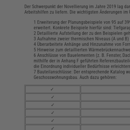
Der Schwerpunkt der Novellierung im Jahre 2019 lag dar
Arbeitshilfen zu liefern. Die wichtigsten Änderungen im 
Erweiterung der Planungsbeispiele von 95 auf 39
erweitert. Konkrete Beispiele hierfür sind: Tiefga
Detaillierte Aufstellung der zu den Beispielen
Aufnahme zweier thermischen Niveaus (A und B)
Überarbeitete Anhänge und Hinzunahme von Form
Hinweise zum detaillierten Wärmebrückennachwe
Anschlüsse von Bauelementen (z. B. Fenster, Da
mithilfe der in Anhang F geführten Referenzbautei
die Einordnung individueller Bedürfnisse erleichtern
Bauteilanschlüsse: Der entsprechende Katalog wur
Geschosswohnungsbau. Auch dazu gehören:
✓
✓
✓
✓
✓
✓