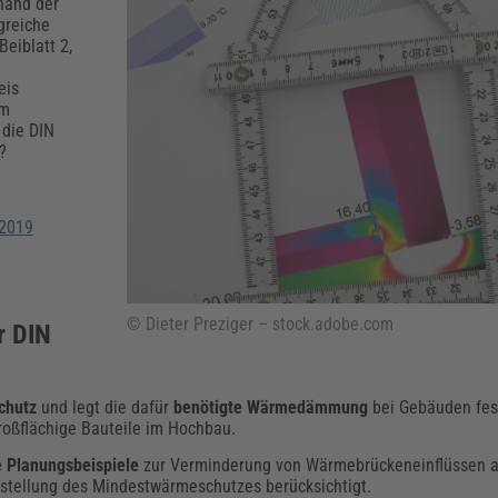
Klimaanpassung
Qualitätsmanagement
Praxismanagement, Abrechnung & Therapie
Q
hand der
greiche
Künstliche Intelligenz
eiblatt 2,
Weiterbildungen (AKADEMIE HERKERT)
Fac
eis
We
em
Feuerwehr
H
 die DIN
Kommunales
Zoll und Export
?
Recht, Sicherheit & Ordnung
V
Fachpublikationen & Arbeitshilfen
Weiterbildungen (AKADEMIE HERKERT)
Zollverfahren & Zollvorschriften
:2019
© Dieter Preziger – stock.adobe.com
r DIN
chutz
und legt die dafür
benötigte Wärmedämmung
bei Gebäuden fest
oßflächige Bauteile im Hochbau.
e Planungsbeispiele
zur Verminderung von Wärmebrückeneinflüssen a
rstellung des Mindestwärmeschutzes berücksichtigt.