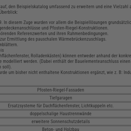
auf, den Beispielskatalog umfassend zu erweitern und eine Vielzahl 
Überblick:
9. In diesem Zuge wurden vor allem die Beispiellösungen grundsätzli
ragendeckenanschlüsse und Pfosten-Riegel-Konstruktionen.
 gehörenden Referenzwerten und ihren Rahmenbedingungen.
 zur Ermittlung des pauschalen Wärmebrückenzuschlags.
blättern.
is
chflächenfenster, Rolladenkästen) können entweder anhand der konkr
le modelliert werden. (Dabei enthält der Bauelementeanschluss einen
 soll).
de um bisher nicht enthaltene Konstruktionen ergänzt, wie z. B: Indu
Pfosten-Riegel-Fassaden
Tiefgaragen
Ersatzsysteme für Dachflächenfenster, Lichtkuppeln etc.
doppelschalige Haustrennwände
erweitere Sonnenschutzdetails
Beton- und Holzbau