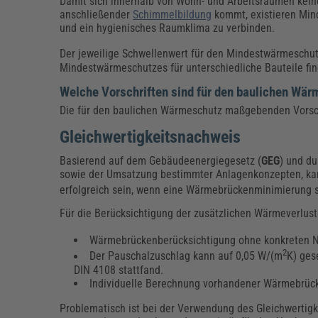
Damit sich innerhalb von Wohn- und Arbeitsräumen kein
anschließender
Schimmelbildung
kommt, existieren Mind
und ein hygienisches Raumklima zu verbinden.
Der jeweilige Schwellenwert für den Mindestwärmeschu
Mindestwärmeschutzes für unterschiedliche Bauteile fin
Welche Vorschriften sind für den baulichen W
Die für den baulichen Wärmeschutz maßgebenden Vorsch
Gleichwertigkeitsnachweis
Basierend auf dem Gebäudeenergiegesetz (
GEG
) und du
sowie der Umsatzung bestimmter Anlagenkonzepten, k
erfolgreich sein, wenn eine Wärmebrückenminimierung 
Für die Berücksichtigung der zusätzlichen Wärmeverlu
Wärmebrückenberücksichtigung ohne konkreten N
2
Der Pauschalzuschlag kann auf 0,05 W/(m
K) ges
DIN 4108 stattfand.
Individuelle Berechnung vorhandener Wärmebrüc
Problematisch ist bei der Verwendung des Gleichwertigk