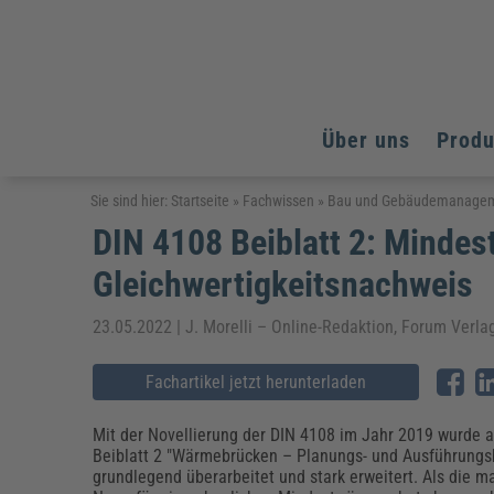
Über uns
Prod
Arbeitsschutz
Arbeitsschutz
Arbeitsschutz
Sie sind hier:
Startseite
»
Fachwissen
»
Bau und Gebäudemanage
DIN 4108 Beiblatt 2: Mind
Fachpublikationen & Arbeitshilfen
Bildung und Erziehung
Bildung und Erziehung
Weiterbildungen (AKADEMIE HERKERT)
Gleichwertigkeitsnachweis
Arbeitssicherheit & Gesundheitsschutz
Assistenz & Office-Management
Baurecht & Architektenrecht
Energie und Umwelt
Energie und Umwelt
Arbeitsschutz & Brandschutz
Bau, Immobilien & Gebäudemanagement
Bildung und Erziehung
Brandschutz
Energieoptimiertes & klimaneutrales Bauen
23.05.2022 | J. Morelli – Online-Redaktion, Forum Verl
Kommunales
Kommunales
Fachpublikationen & Arbeitshilfen
Nachhaltiges Planen
Fachartikel jetzt herunterladen
Reisekosten und Finanzen
Reisekosten und Finanzen
Kinderschutz, Jugendhilfe & Inklusion
Datenschutz & IT-Recht
Elektrosicherheit
Datenschutz & IT-Sicherheit
Elektrosicherheit & Elektrotechnik
Energie und Umwelt
Mit der Novellierung der DIN 4108 im Jahr 2019 wurde 
Fachpublikationen & Arbeitshilfen
Beiblatt 2 "Wärmebrücken – Planungs- und Ausführungs
grundlegend überarbeitet und stark erweitert. Als die 
Weiterbildungen (AKADEMIE HERKERT)