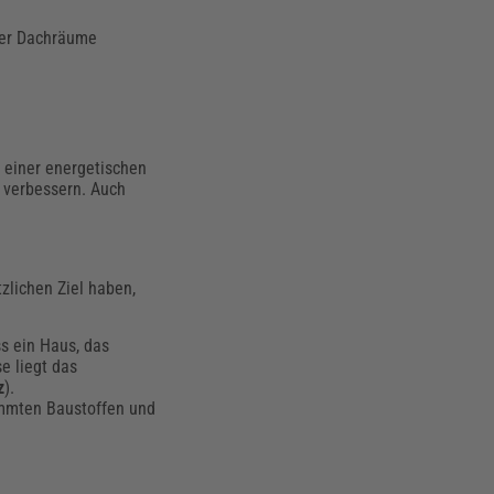
zter Dachräume
einer energetischen
 verbessern. Auch
lichen Ziel haben,
ss ein Haus, das
e liegt das
z
).
immten Baustoffen und