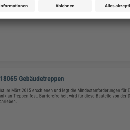
rtagen wie Ostern schmücken viele Mieter gerne Ihre Wohnung. Wenn
eht, ist oft Ärger vorprogrammiert. Viele Vermieter erlauben keine
genstände außerhalb der Wohnungen.
 18065 Gebäudetreppen
ist im März 2015 erschienen und legt die Mindestanforderungen für
nik an Treppen fest. Barrierefreiheit wird für diese Bauteile von der
chrieben.