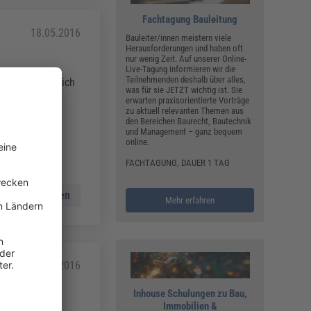
Fachtagung Bauleitung
18.05.2016
Bauleiter/innen meistern viele
Herausforderungen und haben oft
nur wenig Zeit. Auf unserer Online-
Live-Tagung informieren wir die
Teilnehmenden deshalb über alles,
nternehmers, sich
was für sie JETZT wichtig ist. Sie
h verlegter
erwarten praxisorientierte Vorträge
zu aktuell relevanten Themen aus
den Bereichen Baurecht, Bautechnik
und Management – ganz bequem
online.
FACHTAGUNG, DAUER 1 TAG
Mehr lesen
Mehr erfahren
30.03.2016
Inhouse Schulungen zu Bau,
Immobilien &