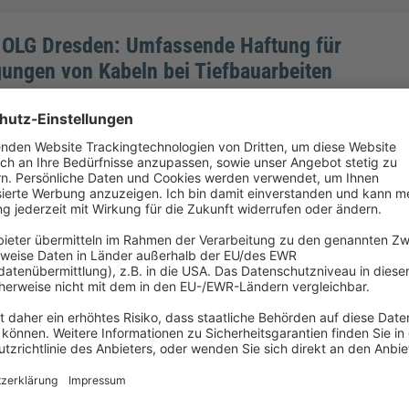
s OLG Dresden: Umfassende Haftung für
ungen von Kabeln bei Tiefbauarbeiten
hung des BGH stellt hohe Anforderungen an die Pflicht des Tiefbauu
ührung seiner Arbeiten nach der Existenz und dem Verlauf unterirdisc
rkundigen.
n der Wohnungstüre – was muss der Vermieter