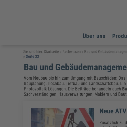
Über uns
Prod
Arbeitsschutz
Arbeitsschutz
Arbeitsschutz
Sie sind hier:
Startseite
»
Fachwissen
»
Bau und Gebäudemanage
»
Seite 22
Fachpublikationen & Arbeitshilfen
Bildung und Erziehung
Bildung und Erziehung
Bau und Gebäudemanageme
Weiterbildungen (AKADEMIE HERKERT)
Arbeitssicherheit & Gesundheitsschutz
Assistenz & Office-Management
Baurecht & Architektenrecht
Energie und Umwelt
Energie und Umwelt
Vom Neubau bis hin zum Umgang mit Bauschäden: Das 
Arbeitsschutz & Brandschutz
Bau, Immobilien & Gebäudemanagement
Bildung und Erziehung
Brandschutz
Energieoptimiertes & klimaneutrales Bauen
Bauplanung, Hochbau, Tiefbau und Landschaftsbau. Ein
Kommunales
Kommunales
Fachpublikationen & Arbeitshilfen
Photovoltaik-Lösungen. Die Beiträge behandeln auch
Ba
Sachverständigen, Hausverwaltungen, Maklern und Bauträ
Nachhaltiges Planen
Reisekosten und Finanzen
Reisekosten und Finanzen
Kinderschutz, Jugendhilfe & Inklusion
Datenschutz & IT-Recht
Elektrosicherheit
Datenschutz & IT-Sicherheit
Elektrosicherheit & Elektrotechnik
Energie und Umwelt
Neue ATV 
Fachpublikationen & Arbeitshilfen
Zusätzlich zu 
Weiterbildungen (AKADEMIE HERKERT)