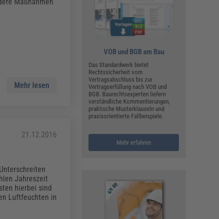
ualitätsmanagement, Hygiene & Arbeitsschutz
ondere Maßnahmen
Personalmanagement
hpublikationen & Arbeitshilfen
iterbildungen (AKADEMIE HERKERT)
ausmeister & Haustechnik
VOB und BGB am Bau
Das Standardwerk bietet
ergaberecht
Rechtssicherheit vom
Vertragsabschluss bis zur
Mehr lesen
Vertragserfüllung nach VOB und
BGB. Baurechtsexperten liefern
verständliche Kommentierungen,
praktische Musterklauseln und
praxisorientierte Fallbeispiele.
21.12.2016
Mehr erfahren
Unterschreiten
ühlen Jahreszeit
ten hierbei sind
n Luftfeuchten in