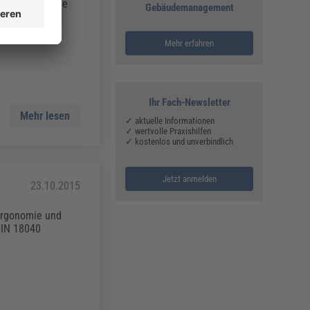
 es aber an die
Gebäudemanagement
Mehr erfahren
Ihr Fach-Newsletter
Mehr lesen
✓ aktuelle Informationen
✓ wertvolle Praxishilfen
✓ kostenlos und unverbindlich
Jetzt anmelden
23.10.2015
 Ergonomie und
 DIN 18040