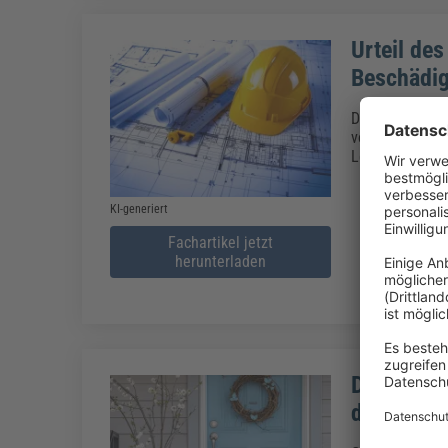
Urteil de
Beschädig
Die Rechtsprec
vor der Durchf
Leitungen zu e
KI-generiert
Fachartikel jetzt
herunterladen
Dekoratio
dulden?