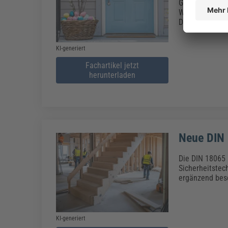
Gerade zu Feie
Wohnungstüre g
Dekorationsge
KI-generiert
Fachartikel jetzt
herunterladen
Neue DIN
Die DIN 18065 
Sicherheitstech
ergänzend bes
KI-generiert