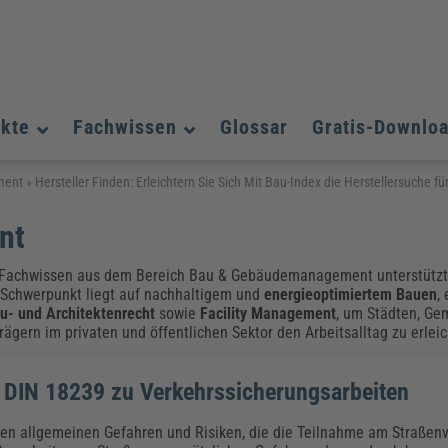
ukte
Fachwissen
Glossar
Gratis-Downlo
Assistenz und Office-Management
Assistenz und Office-Management
Assistenz und Office-Management
ment
»
Hersteller Finden: Erleichtern Sie Sich Mit Bau-Index die Herstellersuche f
Weiterbildungen (AKADEMIE HERKERT)
Fac
Datenschutz und IT-Sicherheit
Datenschutz und IT-Sicherheit
nt
We
Aushangpflichtige Gesetze & Vorschriften
Bauausführung
Be
B
Führung und Management
Führung und Management
Fachwissen aus dem Bereich Bau & Gebäudemanagement unterstützt 
Gefahrstoffe & REACH
Datenschutz und IT-Sicherheit
Chemikalen & Gefahrstoffe
Immobilienwirtschaft
E
L
 Schwerpunkt liegt auf nachhaltigem und
energieoptimiertem Bauen
,
Künstliche Intelligenz
Künstliche Intelligenz
Fachpublikationen & Arbeitshilfen
Fac
u- und Architektenrecht
sowie
Facility Management
, um Städten, Ge
gern im privaten und öffentlichen Sektor den Arbeitsalltag zu erleic
Weiterbildungen (AKADEMIE HERKERT)
We
Zoll und Export
Zoll und Export
Leitung, Organisation & Dokumentation
Organisation & Dokumentation
U
Führung und Management
DIN 18239 zu Verkehrssicherungsarbeiten
Fachpublikationen & Arbeitshilfen
Fac
den allgemeinen Gefahren und Risiken, die die Teilnahme am Straßenv
Weiterbildungen (AKADEMIE HERKERT)
We