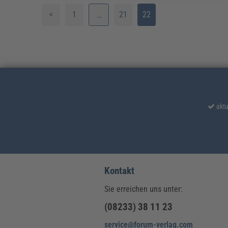
<
1
21
22
…
2
3
4
5
aktu
6
7
8
Kontakt
Sie erreichen uns unter:
9
(08233) 38 11 23
10
service@forum-verlag.com