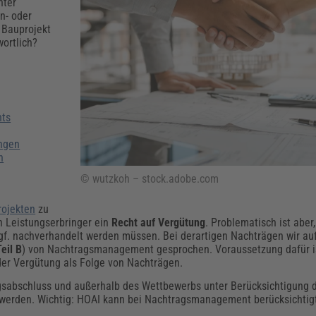
Klimaanpassung
Qualitätsmanagement
Praxismanagement, Abrechnung & Therapie
Q
nter
n- oder
Künstliche Intelligenz
 Bauprojekt
ortlich?
Weiterbildungen (AKADEMIE HERKERT)
Fac
We
Feuerwehr
H
Kommunales
Zoll und Export
Recht, Sicherheit & Ordnung
V
Fachpublikationen & Arbeitshilfen
nts
Weiterbildungen (AKADEMIE HERKERT)
Zollverfahren & Zollvorschriften
ngen
n
© wutzkoh – stock.adobe.com
ojekten
zu
n Leistungserbringer ein
Recht auf Vergütung
. Problematisch ist aber
gf. nachverhandelt werden müssen. Bei derartigen Nachträgen wir auf
eil B
) von Nachtragsmanagement gesprochen. Voraussetzung dafür i
er Vergütung als Folge von Nachträgen.
gsabschluss und außerhalb des Wettbewerbs unter Berücksichtigung 
 werden. Wichtig: HOAI kann bei Nachtragsmanagement berücksichtig