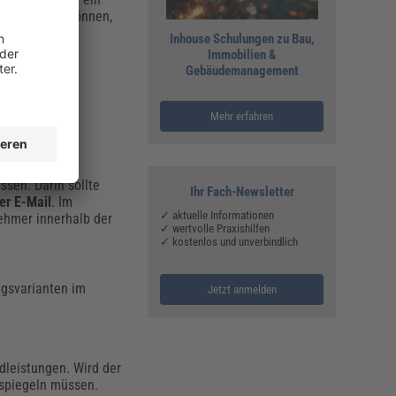
en Objekten können,
Inhouse Schulungen zu Bau,
Immobilien &
geänderte oder
Gebäudemanagement
Mehr erfahren
rsatz fest.
ssen. Darin sollte
Ihr Fach-Newsletter
der E-Mail
. Im
✓ aktuelle Informationen
nehmer innerhalb der
✓ wertvolle Praxishilfen
✓ kostenlos und unverbindlich
ngsvarianten im
Jetzt anmelden
dleistungen. Wird der
erspiegeln müssen.