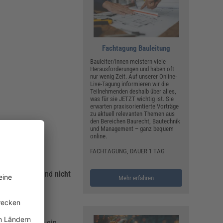
Fachtagung Bauleitung
Bauleiter/innen meistern viele
Herausforderungen und haben oft
nur wenig Zeit. Auf unserer Online-
Live-Tagung informieren wir die
Teilnehmenden deshalb über alles,
was für sie JETZT wichtig ist. Sie
erwarten praxisorientierte Vorträge
zu aktuell relevanten Themen aus
den Bereichen Baurecht, Bautechnik
und Management – ganz bequem
online.
FACHTAGUNG, DAUER 1 TAG
mpfehlungen und
nicht
Mehr erfahren
rtragsparteien ein