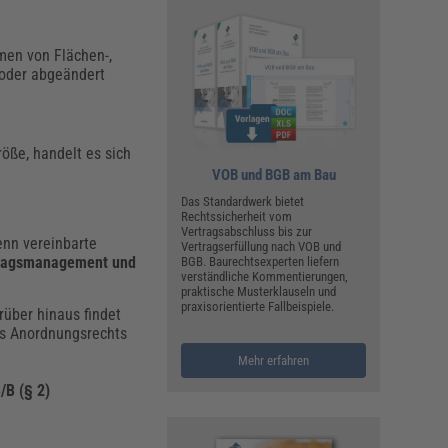
men von Flächen-,
 oder abgeändert
öße, handelt es sich
VOB und BGB am Bau
Das Standardwerk bietet
Rechtssicherheit vom
Vertragsabschluss bis zur
enn vereinbarte
Vertragserfüllung nach VOB und
ragsmanagement und
BGB. Baurechtsexperten liefern
verständliche Kommentierungen,
praktische Musterklauseln und
praxisorientierte Fallbeispiele.
über hinaus findet
ges Anordnungsrechts
Mehr erfahren
/B (§ 2)