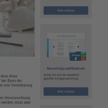
ualitätsmanagement, Hygiene & Arbeitsschutz
Personalmanagement
Mehr erfahren
hpublikationen & Arbeitshilfen
iterbildungen (AKADEMIE HERKERT)
ausmeister & Haustechnik
ergaberecht
Bauverträge und Baubriefe
Sicher Sie sich die anwaltlich
, dass diese
geprüfte Vorlagensammlung
 der Basis der
st eine Vereinbarung
Mehr erfahren
der Honorarordnung
t werden, muss aber