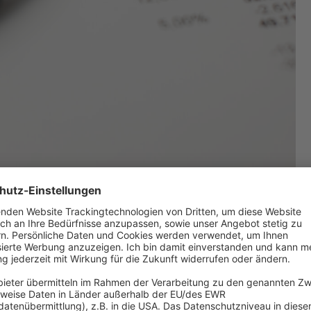
ement beeinflusst – die HOAI kann Richtwerte liefern.
 sich dies:
Vergütungsvorschläge der HOAI
sind nunmehr nur noch E
ng. Auch ist es nicht mehr notwendig, zum Vertragsabschluss eine
e?
ber die Leistungen berichtet werden. Gleichzeitig haben aber beide Ve