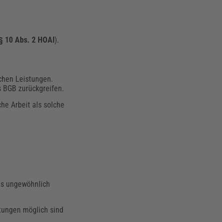
§ 10 Abs. 2 HOAI
).
ichen Leistungen.
 BGB zurückgreifen.
che Arbeit als solche
ls ungewöhnlich
stungen möglich sind