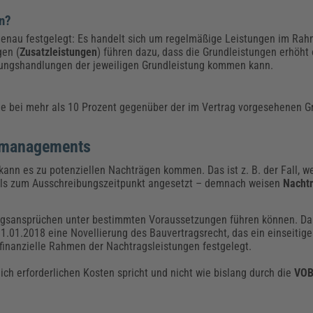
en?
 genau festgelegt: Es handelt sich um regelmäßige Leistungen im Rah
gen (
Zusatzleistungen
) führen dazu, dass die Grundleistungen erhöht
ungshandlungen der jeweiligen Grundleistung kommen kann.
 bei mehr als 10 Prozent gegenüber der im Vertrag vorgesehenen Gr
gsmanagements
kann es zu potenziellen Nachträgen kommen. Das ist z. B. der Fall, w
als zum Ausschreibungszeitpunkt angesetzt – demnach weisen
Nacht
tungsansprüchen unter bestimmten Voraussetzungen führen können. Dar
01.01.2018 eine Novellierung des Bauvertragsrecht, das ein einseiti
finanzielle Rahmen der Nachtragsleistungen festgelegt.
ich erforderlichen Kosten spricht und nicht wie bislang durch die
VOB