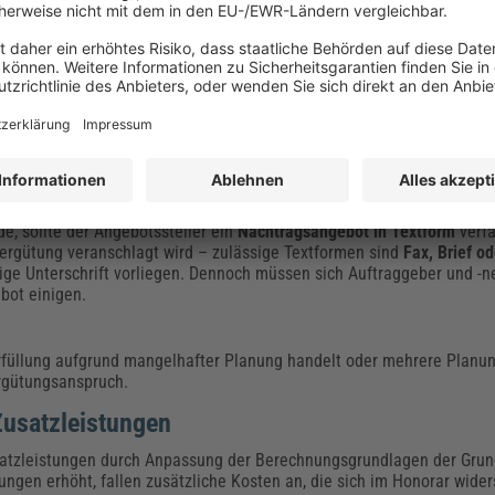
n Leistungen und den Leistungsumfang selbst bestimmen – zu einzeln
inbart werden.
er auf Grundlage der HOAI 2021 (§ 10 HOAI) oder frei vereinbart, 
üssen.
?
ndet § 7 Abs. 1 Satz 2 HOAI (2021) Anwendung und legt den Basishonora
, sollte der Angebotssteller ein
Nachtragsangebot in Textform
verfa
ergütung veranschlagt wird – zulässige Textformen sind
Fax, Brief o
tige Unterschrift vorliegen. Dennoch müssen sich Auftraggeber und -
bot einigen.
füllung aufgrund mangelhafter Planung handelt oder mehrere Planu
ergütungsanspruch.
Zusatzleistungen
satzleistungen durch Anpassung der Berechnungsgrundlagen der Grun
ngen erhöht, fallen zusätzliche Kosten an, die sich im Honorar wid