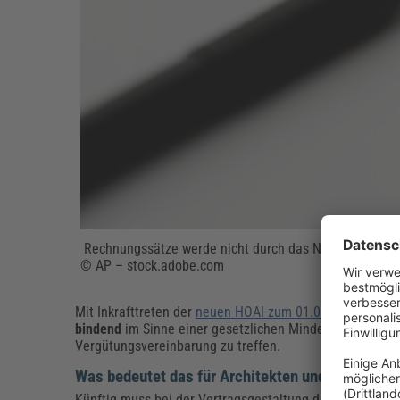
Rechnungssätze werde nicht durch das Nachtragsmanag
© AP – stock.adobe.com
Mit Inkrafttreten der
neuen HOAI zum 01.01.2021
ändert
bindend
im Sinne einer gesetzlichen Mindestsatzvergütu
Vergütungsvereinbarung zu treffen.
Was bedeutet das für Architekten und Ingenieur
Künftig muss bei der Vertragsgestaltung detaillierter ü