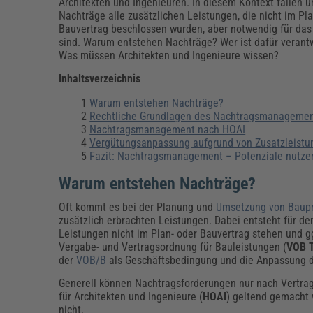
Erneuerbare Energien
Geschäftsführung
Pflegeleitung & Pflegepraxis
Architekten und Ingenieuren. In diesem Kontext fallen u
Nachträge alle zusätzlichen Leistungen, die nicht im Pla
Energie & Umwelt
Führung & Management
Gesundheit & Pflege
Kommunales
Bauvertrag beschlossen wurden, aber notwendig für das
sind. Warum entstehen Nachträge? Wer ist dafür verantw
Fachpublikationen & Arbeitshilfen
Was müssen Architekten und Ingenieure wissen?
Weiterbildungen (AKADEMIE HERKERT)
Bauhof
Künstliche Intelligenz
Personalwesen
Inhaltsverzeichnis
Bau, Immobilien & Gebäudemanagement
Personal, Ausbildung & Recht
Reisekosten und Finanzen
Grünflächen
Warum entstehen Nachträge?
Weiterbildungen (AKADEMIE HERKERT)
Rechtliche Grundlagen des Nachtragsmanageme
Verkehrsrecht
Nachtragsmanagement nach HOAI
Reisekosten & Finanzen
Zollabwicklung & Exportabwicklung
Vergütungsanpassung aufgrund von Zusatzleistu
Fazit: Nachtragsmanagement – Potenziale nutze
Zoll & Export
Warum entstehen Nachträge?
Oft kommt es bei der Planung und
Umsetzung von Baupr
zusätzlich erbrachten Leistungen. Dabei entsteht für de
Leistungen nicht im Plan- oder Bauvertrag stehen und g
Vergabe- und Vertragsordnung für Bauleistungen (
VOB T
der
VOB/B
als Geschäftsbedingung und die Anpassung d
Generell können Nachtragsforderungen nur nach Vertra
für Architekten und Ingenieure (
HOAI
) geltend gemacht
nicht.