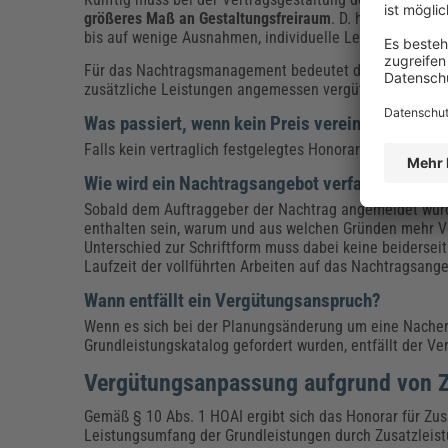
größeres Maß an Gestaltungsfreiraum
. D. h. sie könne
bis auf wenige Ausnahmen, individuelle Leistungen vere
Für das Nachtragsmanagement bedeutet das, dass entwed
zusätzliche Leistungen angemessen vergütet werden m
Was passiert, wenn kein Preis vereinbart wurde
Falls kein vertraglich festgelegtes Honorar besteht, fi
Wie wird ein Nachtragsangebot verfasst?
Sobald dem Auftraggeber der Nachtrag angemeldet wurde
enthalten sein, warum und aus welchen Gründen mehr V
Unterschied zur Schriftform muss dabei keine beidersei
Laufzeit der vollführten Arbeiten auf das Nachtragsange
Wann entfällt ein Vergütungsanspruch?
Wenn es sich bei der Planungsänderung um eine Nacher
Grundleistungskatalog gefordert wurden, entfällt der V
Vergütungsanpassung aufgrund von 
Gemäß § 10 Abs. 1 HOAI ergibt sich das Honorar für Zu
Leistungsumfang der Grundleistungen durch Zusatzleistu