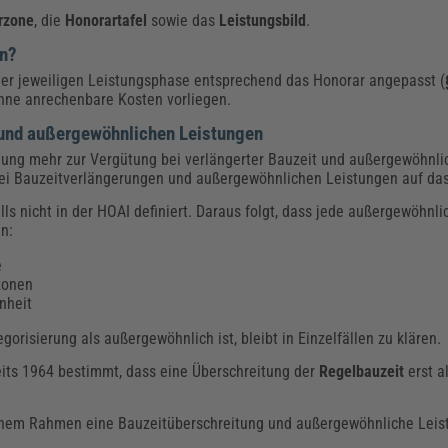
rzone
, die
Honorartafel
sowie das
Leistungsbild
.
en?
 der jeweiligen Leistungsphase entsprechend das Honorar angepasst (
hne anrechenbare Kosten vorliegen.
 und außergewöhnlichen Leistungen
gelung mehr zur Vergütung bei verlängerter Bauzeit und außergewöhnl
i Bauzeitverlängerungen und außergewöhnlichen Leistungen auf das
ls nicht in der HOAI definiert. Daraus folgt, dass jede außergewöhnli
n:
e
zonen
nheit
gorisierung als außergewöhnlich ist, bleibt in Einzelfällen zu klären.
eits 1964 bestimmt, dass eine Überschreitung der
Regelbauzeit
erst a
welchem Rahmen eine Bauzeitüberschreitung und außergewöhnliche Lei