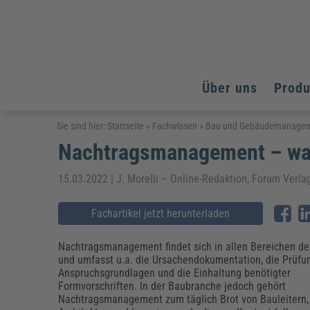
Über uns
Prod
Arbeitsschutz
Arbeitsschutz
Arbeitsschutz
Sie sind hier:
Startseite
»
Fachwissen
»
Bau und Gebäudemanage
Nachtragsmanagement – was
Fachpublikationen & Arbeitshilfen
Bildung und Erziehung
Bildung und Erziehung
Weiterbildungen (AKADEMIE HERKERT)
Arbeitssicherheit & Gesundheitsschutz
Assistenz & Office-Management
Baurecht & Architektenrecht
15.03.2022 | J. Morelli – Online-Redaktion, Forum Verl
Energie und Umwelt
Energie und Umwelt
Arbeitsschutz & Brandschutz
Bau, Immobilien & Gebäudemanagement
Bildung und Erziehung
Brandschutz
Energieoptimiertes & klimaneutrales Bauen
Kommunales
Kommunales
Fachartikel jetzt herunterladen
Fachpublikationen & Arbeitshilfen
Nachhaltiges Planen
Reisekosten und Finanzen
Reisekosten und Finanzen
Kinderschutz, Jugendhilfe & Inklusion
Datenschutz & IT-Recht
Elektrosicherheit
Nachtragsmanagement findet sich in allen Bereichen de
und umfasst u.a. die Ursachendokumentation, die Prüfun
Datenschutz & IT-Sicherheit
Elektrosicherheit & Elektrotechnik
Energie und Umwelt
Anspruchsgrundlagen und die Einhaltung benötigter
Fachpublikationen & Arbeitshilfen
Formvorschriften. In der Baubranche jedoch gehört
Nachtragsmanagement zum täglich Brot von Bauleitern,
Weiterbildungen (AKADEMIE HERKERT)