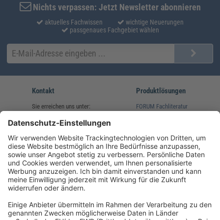
Nichts verpassen: Jetzt Newsletter abonnieren
aktuelles Fachwissen
wichtige Neuerungen
passgenaues Fachgebiet wählen
Kontakt
Produktlösungen
Sie erreichen uns unter:
FORUM Fachliteratur
AKADEMIE HERKERT
(08233) 38 11 23
Unsere Marken
service@forum-verlag.com
Mo-Do 07:30 - 17:00 Uhr
Fr 07:30 - 15:00 Uhr
Folgen Sie uns