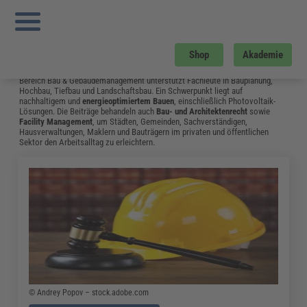
Sie sind hier:
Startseite
»
Fachwissen
»
Bau und Gebäudemanagement
»
Neue E
DIN 18532 „abdichtung von Befahrenen Verkehrsflächen Aus Beton“ Erschienen
»
Seite 16
Bau und Gebäudemanagement
Shop
Akademie
Vom Neubau bis hin zum Umgang mit Bauschäden: Das Fachwissen aus dem
Bereich Bau & Gebäudemanagement unterstützt Fachleute in Bauplanung,
Hochbau, Tiefbau und Landschaftsbau. Ein Schwerpunkt liegt auf
nachhaltigem und
energieoptimiertem Bauen
, einschließlich Photovoltaik-
Lösungen. Die Beiträge behandeln auch
Bau- und Architektenrecht
sowie
Facility Management
, um Städten, Gemeinden, Sachverständigen,
Hausverwaltungen, Maklern und Bauträgern im privaten und öffentlichen
Sektor den Arbeitsalltag zu erleichtern.
© Andrey Popov – stock.adobe.com