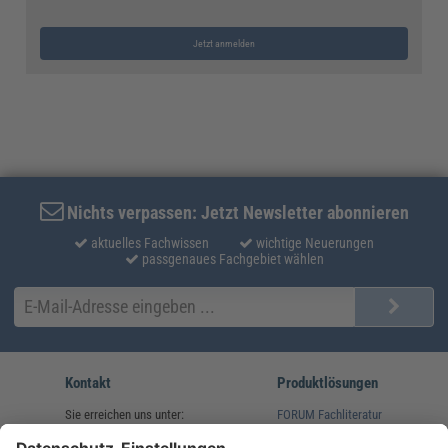
Jetzt anmelden
Nichts verpassen: Jetzt Newsletter abonnieren
aktuelles Fachwissen
wichtige Neuerungen
passgenaues Fachgebiet wählen
Kontakt
Produktlösungen
Sie erreichen uns unter:
FORUM Fachliteratur
AKADEMIE HERKERT
(08233) 38 11 23