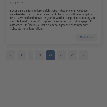
25.08.2017
Bevor eine Sanierung durchgeführt wird, müssen die im Gebäude
verarbeiteten Baustoffe auf eine mögliche Schadstoffbelastung durch
PAK, FCKW und andere Stoffe geprüft werden. Liegt eine Belastung vor,
sind die Baustoffe zerstörungsfrei zu entfernen und ordnungsgemäß zu
entsorgen. Ein Überblick über die am häufigstens vorkommenden
Schadstoffe in Baustoffen.
Mehr lesen
<
1
…
19
20
21
22
>
2
3
4