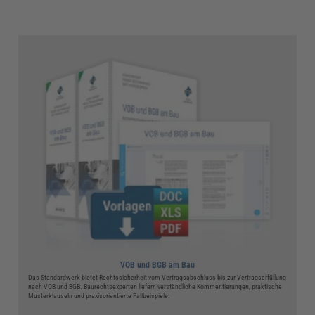
VOB und BGB am Bau
Das Standardwerk bietet Rechtssicherheit vom Vertragsabschluss bis zur Vertragserfüllung
nach VOB und BGB. Baurechtsexperten liefern verständliche Kommentierungen, praktische
Musterklauseln und praxisorientierte Fallbeispiele.