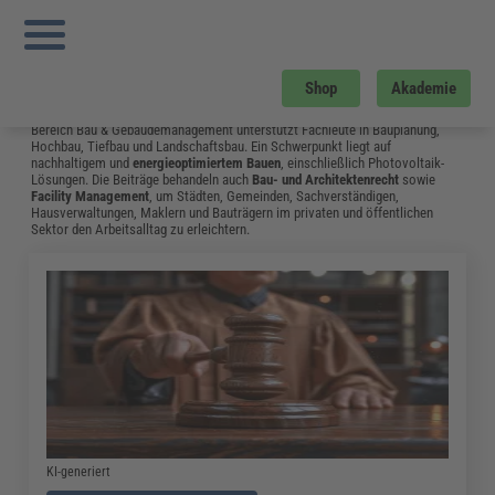
Sie sind hier:
Startseite
»
Fachwissen
»
Bau und Gebäudemanagement
»
Neue E
DIN 18532 „abdichtung von Befahrenen Verkehrsflächen Aus Beton“ Erschienen
»
Seite 20
Bau und Gebäudemanagement
Shop
Akademie
Vom Neubau bis hin zum Umgang mit Bauschäden: Das Fachwissen aus dem
Bereich Bau & Gebäudemanagement unterstützt Fachleute in Bauplanung,
Hochbau, Tiefbau und Landschaftsbau. Ein Schwerpunkt liegt auf
nachhaltigem und
energieoptimiertem Bauen
, einschließlich Photovoltaik-
Lösungen. Die Beiträge behandeln auch
Bau- und Architektenrecht
sowie
Facility Management
, um Städten, Gemeinden, Sachverständigen,
Hausverwaltungen, Maklern und Bauträgern im privaten und öffentlichen
Sektor den Arbeitsalltag zu erleichtern.
KI-generiert