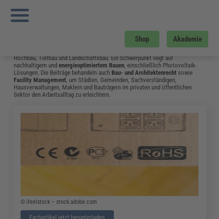
Sie sind hier:
Startseite
»
Fachwissen
»
Bau und Gebäudemanagement
»
Neue
Heizkostenverordnung 2022: Ab Wann Gilt Was
»
Seite 21
Bau und Gebäudemanagement
Shop
Akademie
Vom Neubau bis hin zum Umgang mit Bauschäden: Das Fachwissen aus dem
Bereich Bau & Gebäudemanagement unterstützt Fachleute in Bauplanung,
Hochbau, Tiefbau und Landschaftsbau. Ein Schwerpunkt liegt auf
nachhaltigem und
energieoptimiertem Bauen
, einschließlich Photovoltaik-
Lösungen. Die Beiträge behandeln auch
Bau- und Architektenrecht
sowie
Facility Management
, um Städten, Gemeinden, Sachverständigen,
Hausverwaltungen, Maklern und Bauträgern im privaten und öffentlichen
Sektor den Arbeitsalltag zu erleichtern.
© ifeelstock – stock.adobe.com
Fachartikel jetzt herunterladen