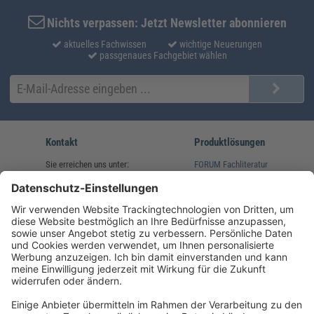
Nichts verpassen: Jetzt Newsletter abonnieren
aktuelles Fachwissen
wichtige Neuerungen
passgenaues Fachgebiet wählen
Kontakt
Produktlösungen
Sie erreichen uns unter:
FORUM Fachliteratur
AKADEMIE HERKERT
(08233) 38 11 23
Unsere Marken
service@forum-verlag.com
Mo-Do 07:30 - 17:00 Uhr
Fr 07:30 - 15:00 Uhr
Folgen Sie uns