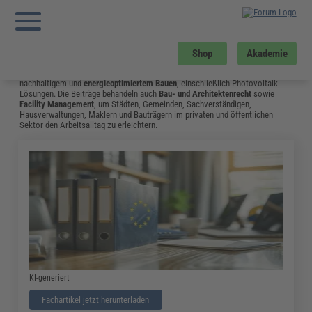
Sie sind hier:
Startseite
»
Fachwissen
»
Bau und Gebäudemanagement
»
Seite 4
Bau und Gebäudemanagement
Vom Neubau bis hin zum Umgang mit Bauschäden: Das Fachwissen aus dem
Shop
Akademie
Bereich Bau & Gebäudemanagement unterstützt Fachleute in Bauplanung,
Hochbau, Tiefbau und Landschaftsbau. Ein Schwerpunkt liegt auf
nachhaltigem und
energieoptimiertem Bauen
, einschließlich Photovoltaik-
Lösungen. Die Beiträge behandeln auch
Bau- und Architektenrecht
sowie
Facility Management
, um Städten, Gemeinden, Sachverständigen,
Hausverwaltungen, Maklern und Bauträgern im privaten und öffentlichen
Sektor den Arbeitsalltag zu erleichtern.
KI-generiert
Fachartikel jetzt herunterladen