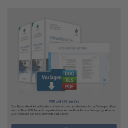
VOB und BGB am Bau
Das Standardwerk bietet Rechtssicherheit vom Vertragsabschluss bis zur Vertragserfüllung
nach VOB und BGB. Baurechtsexperten liefern verständliche Kommentierungen, praktische
Musterklauseln und praxisorientierte Fallbeispiele.