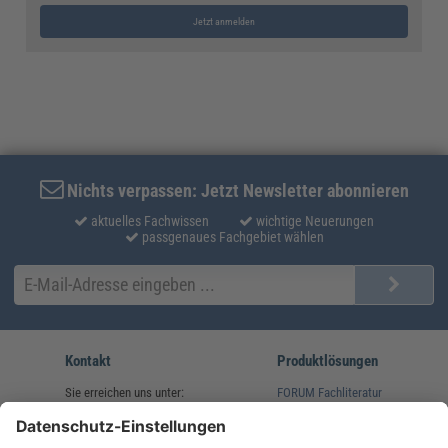
Jetzt anmelden
Nichts verpassen: Jetzt Newsletter abonnieren
aktuelles Fachwissen
wichtige Neuerungen
passgenaues Fachgebiet wählen
Kontakt
Produktlösungen
Sie erreichen uns unter:
FORUM Fachliteratur
AKADEMIE HERKERT
(08233) 38 11 23
Unsere Marken