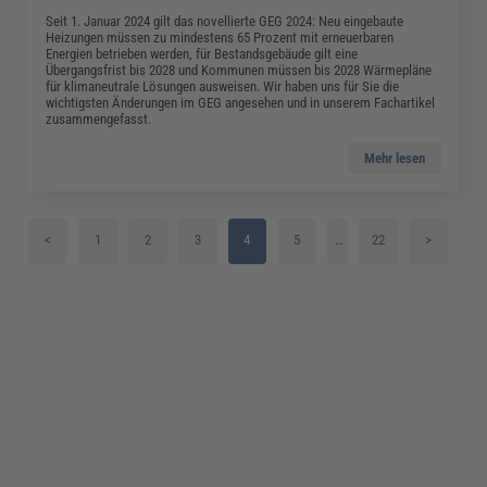
Seit 1. Januar 2024 gilt das novellierte GEG 2024: Neu eingebaute
Heizungen müssen zu mindestens 65 Prozent mit erneuerbaren
Energien betrieben werden, für Bestandsgebäude gilt eine
Übergangsfrist bis 2028 und Kommunen müssen bis 2028 Wärmepläne
für klimaneutrale Lösungen ausweisen. Wir haben uns für Sie die
wichtigsten Änderungen im GEG angesehen und in unserem Fachartikel
zusammengefasst.
Mehr lesen
<
1
2
3
4
5
…
22
>
6
7
8