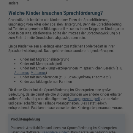
andere.
Welche Kinder brauchen Sprachförderung?
Grundsätzlich bedürfen alle Kinder einer Form der Sprachförderung,
unabhängig vom Alter oder sozialen Hintergrund. Denn die Sprachförderung
ist Teil der allgemeinen Bildungsarbeit – sei es in der Krippe, im Kindergarten
oder in der Kita. Idealerweise sollte der Prozess der Sprachentwicklung bis
zum Eintritt in die Grundschule abgeschlossen sein.
Einige Kinder weisen allerdings einen zusätzlichen Förderbedarf in ihrer
Sprachentwicklung auf. Dazu gehören insbesondere folgende Gruppen:
Kinder mit Migrationshintergrund
Kinder mit Mehrsprachigkeit
Kinder mit Entwicklungsverzögerungen im sprachlichen Bereich (z. B.
Autismus
,
Mutismus
)
Kinder mit Behinderungen (z. B. Down-Syndrom/Trisomie 21)
Kinder aus bildungsfernen Familien
Für diese Kinder hat die Sprachförderung im Kindergarten eine große
Bedeutung, da sie damit gleiche Bildungschancen wie andere Kinder erhalten
sollen. Gleichzeitig wird die allgemeine
Bildungsgerechtigkeit
zur sozialen
und gesellschaftlichen Teilhabe vorangetrieben. Dies setzt jedoch
entsprechende Fachkenntnisse vonseiten des Kindergartenpersonals voraus.
Produktempfehlung
Passende Arbeitshilfen und Ideen zur Sprachförderung im Kindergarten
liefert die Software „
Besondere Kinder
“. Damit erstellen pädagogische