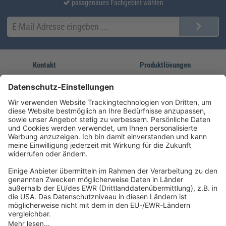
passgenaues Fachgebiet wählen
Kontakt
Produktlösungen
Sie erreichen uns unter:
FORUM Fachliteratur
AKADEMIE HERKERT
(08233) 38 11 23
Unsere Marken
service@forum-verlag.com
Mo-Do 07:30 - 17:00 Uhr
Fr 07:30 - 15:00 Uhr
Folgen Sie uns
Impressum