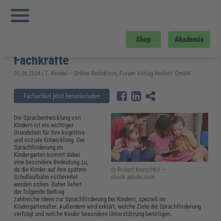
Sie sind hier:
Startseite
»
Fachwissen
»
Bildung und Erziehung
»
Sprachförderung
im Kindergarten: Spiele, Ideen und Material für Fachkräfte
Sprachförderung im Kindergarten:
Shop
Akademie
Spiele, Ideen und Material für
Fachkräfte
05.08.2024 | T. Reddel – Online-Redaktion, Forum Verlag Herkert GmbH
Fachartikel jetzt herunterladen
Die Sprachentwicklung von
Kindern ist ein wichtiger
Grundstein für ihre kognitive
und soziale Entwicklung. Der
Sprachförderung im
Kindergarten kommt dabei
eine besondere Bedeutung zu,
© Robert Kneschke –
da die Kinder auf ihre spätere
stock.adode.com
Schullaufbahn vorbereitet
werden sollen. Daher liefert
der folgende Beitrag
zahlreiche Ideen zur Sprachförderung bei Kindern, speziell im
Kindergartenalter. Außerdem wird erklärt, welche Ziele die Sprachförderung
verfolgt und welche Kinder besondere Unterstützung benötigen.