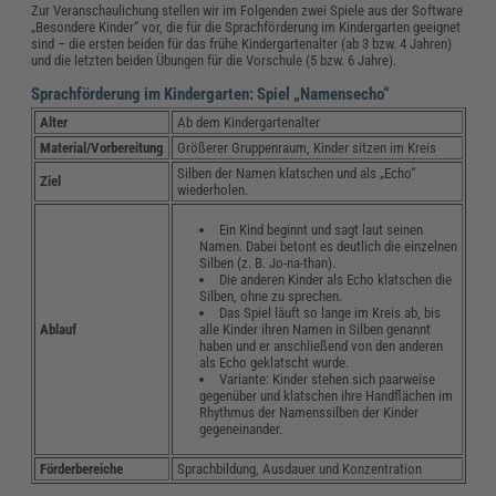
Zur Veranschaulichung stellen wir im Folgenden zwei Spiele aus der Software
„Besondere Kinder“ vor, die für die Sprachförderung im Kindergarten geeignet
sind – die ersten beiden für das frühe Kindergartenalter (ab 3 bzw. 4 Jahren)
und die letzten beiden Übungen für die Vorschule (5 bzw. 6 Jahre).
Sprachförderung im Kindergarten: Spiel „Namensecho“
Alter
Ab dem Kindergartenalter
Material/Vorbereitung
Größerer Gruppenraum, Kinder sitzen im Kreis
Silben der Namen klatschen und als „Echo“
Ziel
wiederholen.
Ein Kind beginnt und sagt laut seinen
Namen. Dabei betont es deutlich die einzelnen
Silben (z. B. Jo-na-than).
Die anderen Kinder als Echo klatschen die
Silben, ohne zu sprechen.
Das Spiel läuft so lange im Kreis ab, bis
alle Kinder ihren Namen in Silben genannt
Ablauf
haben und er anschließend von den anderen
als Echo geklatscht wurde.
Variante: Kinder stehen sich paarweise
gegenüber und klatschen ihre Handflächen im
Rhythmus der Namenssilben der Kinder
gegeneinander.
Förderbereiche
Sprachbildung, Ausdauer und Konzentration