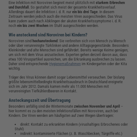
Eine Infektion mit Noroviren beginnt meist plötzlich mit
starkem Erbrechen
und Durchfall
. So gestaltet sich meist der gesamte Krankheitsverlauf.
Allerdings dauert die Infektion i. d. R. nur
ein bis drei Tage
. In diesem
Zeitraum werden jedoch auch die meisten Viren ausgeschieden. Das Virus
kann zudem auch nach Abklingen der akuten Krankheitssymptome i. d. R.
noch
ein bis zwei Wochen
im Stuhl ausgeschieden werden.
Wie ansteckend sind Noroviren bei Kindern?
Noroviren sind
hochansteckend
: Sie verbreiten sich von Mensch zu Mensch
oder über verunreinigte Türklinken und andere Alltagsgegenstände. Besonders
Kleinkinder und alte Menschen sind gefährdet. Bereits wenige Keime genügen,
um sich mit dem Virus anzustecken. Experten gehen derzeit davon aus, dass
etwa 100 Viruspartikel ausreichen, um die Erkrankung ausbrechen zu lassen.
Daher sind entsprechende
Hygienemaßnahmen
im Kindergarten oder der Kita
wichtig.
Träger des Virus können damit sogar Lebensmittel verseuchen. Der bislang
größte lebensmittelbedingte Krankheitsausbruch in Deutschland ereignete
sich im Jahr 2012. Damals kamen mehr als 11.000 Menschen mit
verunreinigten Tiefkühlerdbeeren in Kontakt.
Ansteckungszeit und Übertragung
Besonders anfällig sind die Wintermonate
zwischen November und April
–
hier kommt es zu den meisten Infektionsfällen mit Noroviren, auch bei
Kindern. Die Viren werden am häufigsten auf zwei Wegen übertragen:
direkt: Kontakt zu erkrankten Kindern (virushaltiges Erbrochenes oder
Stuhl)
indirekt: kontaminierte Flächen (z. B. Waschbecken, Türgriffe etc.)