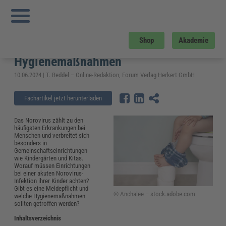
Sie sind hier:
Startseite
»
Fachwissen
»
Bildung und Erziehung
»
Was tun bei
Norovirus im Kindergarten? – Meldepflicht und Hygienemaßnahmen
Was tun bei Norovirus im
Shop
Akademie
Kindergarten? – Meldepflicht und
Hygienemaßnahmen
10.06.2024 | T. Reddel – Online-Redaktion, Forum Verlag Herkert GmbH
Fachartikel jetzt herunterladen
Das Norovirus zählt zu den
häufigsten Erkrankungen bei
Menschen und verbreitet sich
besonders in
Gemeinschaftseinrichtungen
wie Kindergärten und Kitas.
Worauf müssen Einrichtungen
bei einer akuten Norovirus-
Infektion ihrer Kinder achten?
Gibt es eine Meldepflicht und
© Anchalee – stock.adobe.com
welche Hygienemaßnahmen
sollten getroffen werden?
Inhaltsverzeichnis