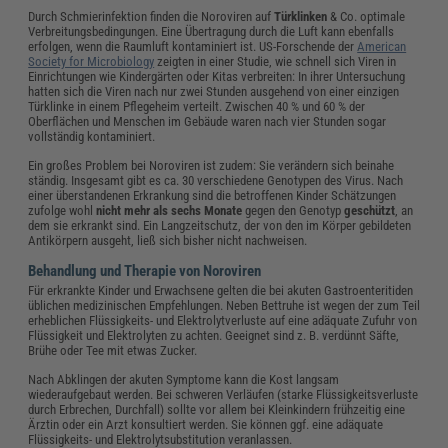
Durch Schmierinfektion finden die Noroviren auf
Türklinken
& Co. optimale
Verbreitungsbedingungen. Eine Übertragung durch die Luft kann ebenfalls
erfolgen, wenn die Raumluft kontaminiert ist. US-Forschende der
American
Society for Microbiology
zeigten in einer Studie, wie schnell sich Viren in
Einrichtungen wie Kindergärten oder Kitas verbreiten: In ihrer Untersuchung
hatten sich die Viren nach nur zwei Stunden ausgehend von einer einzigen
Türklinke in einem Pflegeheim verteilt. Zwischen 40 % und 60 % der
Oberflächen und Menschen im Gebäude waren nach vier Stunden sogar
vollständig kontaminiert.
Ein großes Problem bei Noroviren ist zudem: Sie verändern sich beinahe
ständig. Insgesamt gibt es ca. 30 verschiedene Genotypen des Virus. Nach
einer überstandenen Erkrankung sind die betroffenen Kinder Schätzungen
zufolge wohl
nicht mehr als sechs Monate
gegen den Genotyp
geschützt
, an
dem sie erkrankt sind. Ein Langzeitschutz, der von den im Körper gebildeten
Antikörpern ausgeht, ließ sich bisher nicht nachweisen.
Behandlung und Therapie von Noroviren
Für erkrankte Kinder und Erwachsene gelten die bei akuten Gastroenteritiden
üblichen medizinischen Empfehlungen. Neben Bettruhe ist wegen der zum Teil
erheblichen Flüssigkeits- und Elektrolytverluste auf eine adäquate Zufuhr von
Flüssigkeit und Elektrolyten zu achten. Geeignet sind z. B. verdünnt Säfte,
Brühe oder Tee mit etwas Zucker.
Nach Abklingen der akuten Symptome kann die Kost langsam
wiederaufgebaut werden. Bei schweren Verläufen (starke Flüssigkeitsverluste
durch Erbrechen, Durchfall) sollte vor allem bei Kleinkindern frühzeitig eine
Ärztin oder ein Arzt konsultiert werden. Sie können ggf. eine adäquate
Flüssigkeits- und Elektrolytsubstitution veranlassen.