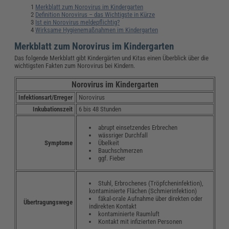
Merkblatt zum Norovirus im Kindergarten
Definition Norovirus – das Wichtigste in Kürze
Ist ein Norovirus meldepflichtig?
Wirksame Hygienemaßnahmen im Kindergarten
Merkblatt zum Norovirus im Kindergarten
Das folgende Merkblatt gibt Kindergärten und Kitas einen Überblick über die
wichtigsten Fakten zum Norovirus bei Kindern.
Norovirus im Kindergarten
Infektionsart/Erreger
Norovirus
Inkubationszeit
6 bis 48 Stunden
abrupt einsetzendes Erbrechen
wässriger Durchfall
Übelkeit
Symptome
Bauchschmerzen
ggf. Fieber
Stuhl, Erbrochenes (Tröpfcheninfektion),
kontaminierte Flächen (Schmierinfektion)
fäkal-orale Aufnahme über direkten oder
Übertragungswege
indirekten Kontakt
kontaminierte Raumluft
Kontakt mit infizierten Personen