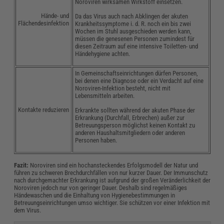
Noroviren wirksamen Wirkstoff einsetzen.
Hände- und
Da das Virus auch nach Abklingen der akuten
Flächendesinfektion
Krankheitssymptome i. d. R. noch ein bis zwei
Wochen im Stuhl ausgeschieden werden kann,
müssen die genesenen Personen zumindest für
diesen Zeitraum auf eine intensive Toiletten- und
Händehygiene achten.
In Gemeinschaftseinrichtungen dürfen Personen,
bei denen eine Diagnose oder ein Verdacht auf eine
Noroviren-Infektion besteht, nicht mit
Lebensmitteln arbeiten.
Kontakte reduzieren
Erkrankte sollten während der akuten Phase der
Erkrankung (Durchfall, Erbrechen) außer zur
Betreuungsperson möglichst keinen Kontakt zu
anderen Haushaltsmitgliedern oder anderen
Personen haben.
Fazit:
Noroviren sind ein hochansteckendes Erfolgsmodell der Natur und
führen zu schweren Brechdurchfällen von nur kurzer Dauer. Der Immunschutz
nach durchgemachter Erkrankung ist aufgrund der großen Veränderlichkeit der
Noroviren jedoch nur von geringer Dauer. Deshalb sind regelmäßiges
Händewaschen und die Einhaltung von Hygienebestimmungen in
Betreuungseinrichtungen umso wichtiger. Sie schützen vor einer Infektion mit
dem Virus.