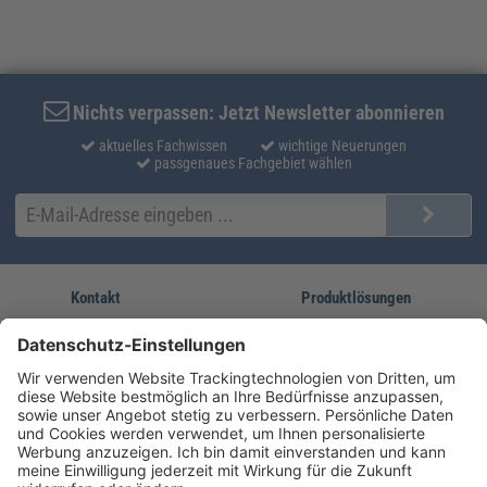
Nichts verpassen: Jetzt Newsletter abonnieren
aktuelles Fachwissen
wichtige Neuerungen
passgenaues Fachgebiet wählen
Kontakt
Produktlösungen
Sie erreichen uns unter:
FORUM Fachliteratur
AKADEMIE HERKERT
(08233) 38 11 23
Unsere Marken
service@forum-verlag.com
Mo-Do 07:30 - 17:00 Uhr
Fr 07:30 - 15:00 Uhr