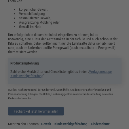
Form von
körperlicher Gewalt,
Vernachlässigung,
sexualisierter Gewalt,
Ausgrenzung/Mobbing oder
Gewalt im Netz.
Um erfolgreich in diesen Kreislauf eingreifen zu können, ist es
notwendig, eine Kultur der Achtsamkeit in der Schule und auch schon in der
Kita zu schaffen. Dabei sollten nicht nur die Lehrkräfte dafür sensibilisiert
sein, auch im Unterricht sollte Peergewalt (auch sexualisierte Peergewalt)
thematisiert werden.
Produktempfehlung
Zahlreiche Merkblätter und Checklisten gibt es in der „
Vorlagenmappe
Kindeswohlgefährdung
“.
Quellen: Fachkräfteportal der Kinder- und Jugendhilfe, Akademie für Lehrerfortbildung und
Personalführung Dillingen, Stadt Köln, Unabhängige Kommission zur Aufarbeitung sexuellen
Kindesmissbrauchs
Fachartikel jetzt herunterladen
Mehr zu den Themen:
Gewalt
Kindeswohlgefährdung
Kinderschutz