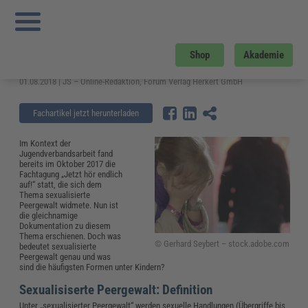
Sie sind hier:
Startseite
»
Fachwissen
»
Bildung und Erziehung
»
Sexualisierte
Peergewalt: Definition und häufigste Formen unter Kindern
Sexualisierte Peergewalt: Definition
Shop
Akademie
und häufigste Formen unter Kindern
01.08.2018 | JS – Online-Redaktion, Forum Verlag Herkert GmbH
Fachartikel jetzt herunterladen
Im Kontext der
Jugendverbandsarbeit fand
bereits im Oktober 2017 die
Fachtagung „Jetzt hör endlich
auf!“ statt, die sich dem
Thema sexualisierte
Peergewalt widmete. Nun ist
die gleichnamige
Dokumentation zu diesem
Thema erschienen. Doch was
© Gerhard Seybert – stock.adobe.com
bedeutet sexualisierte
Peergewalt genau und was
sind die häufigsten Formen unter Kindern?
Sexualisiserte Peergewalt: Definition
Unter „sexualisierter Peergewalt“ werden sexuelle Handlungen (Übergriffe bis