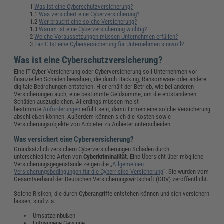
Was ist eine Cyberschutzversicherung?
1.1
Was versichert eine Cyberversicherung?
1.2
Wer braucht eine solche Versicherung?
1.3
Warum ist eine Cyberversicherung wichtig?
Welche Voraussetzungen müssen Unternehmen erfüllen?
Fazit: Ist eine Cyberversicherung für Unternehmen sinnvoll?
Was ist eine Cyberschutzversicherung?
Eine IT-Cyber-Versicherung oder Cyberversicherung soll Unternehmen vor
finanziellen Schäden bewahren, die durch Hacking, Ransomware oder andere
digitale Bedrohungen entstehen. Hier erhält der Betrieb, wie bei anderen
Versicherungen auch, eine bestimmte Geldsumme, um die entstandenen
Schäden auszugleichen. Allerdings müssen meist
bestimmte
Anforderungen
erfüllt sein, damit Firmen eine solche Versicherung
abschließen können. Außerdem können sich die Kosten sowie
Versicherungsobjekte von Anbieter zu Anbieter unterscheiden.
Was versichert eine Cyberversicherung?
Grundsätzlich versichern Cyberversicherungen Schäden durch
unterschiedliche Arten von
Cyberkriminalität
. Eine Übersicht über mögliche
Versicherungsgegenstände zeigen die „
Allgemeinen
Versicherungsbedingungen für die Cyberrisiko-Versicherung
“. Sie wurden vom
Gesamtverband der Deutschen Versicherungswirtschaft (GDV) veröffentlicht.
Solche Risiken, die durch Cyberangriffe entstehen können und sich versichern
lassen, sind v. a.:
Umsatzeinbußen
Entgangene Gewinne