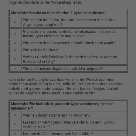
folgende Checkliste bei der Vorbereitung helfen.
Checkliste: Braucht mein Betrieb eine IT-Cyber-Versicherung?
Wie hoch ist das Risiko, dass das Unternehmen durch Cyber-
✓
Angriffe geschädigt wird?
Gibt es bereits ausreichende Sicherheitsmaßnahmen, um die
✓
interne Cyber-Sicherheit zu maximieren?
✓
Wie hoch ist der zu erwartende Schaden durch einen Angriff?
✓
Wie groß ist die Firma?
Welches Geschäftsfeld weißt der Betrieb auf bzw. in welchem
✓
Gewerbe ist er tätig?
✓
Wie ist die interne Organisationsstruktur aufgebaut?
Kommt bei der Prüfung heraus, dass weiterhin der Wunsch nach einer
zusätzlichen Absicherung besteht, sollte die Firma verschiedene Angebote
einholen und gegeneinander abwägen. Für eine bessere Vergleichbarkeit
sollten die Angebote auf folgende Fragen geprüft werden:
Checkliste: Wie finde ich die passende Cyberversicherung für mein
Unternehmen?
✓
Welche Schadensszenarien sind versichert?
Lassen sich Vermögenschäden versichern, die gem. DSGVO
✓
verhängt wurden?
✓
Umfasst die Versicherung auch Spätschäden?