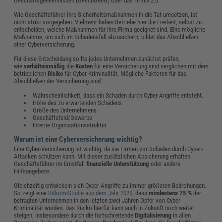
Geschäftsgeheimnissen (GeschGehG) oder das IT-SiG 2.0.
Wie Geschäftsführer ihre Sicherheitsmaßnahmen in die Tat umsetzen, ist
nicht strikt vorgegeben. Vielmehr haben Betriebe hier die Freiheit, selbst zu
entscheiden, welche Maßnahmen für ihre Firma geeignet sind. Eine mögliche
Maßnahme, um sich im Schadensfall abzusichern, bildet das Abschließen
einer Cyberversicherung.
Für diese Entscheidung sollte jedes Unternehmen zunächst prüfen,
wie
verhältnismäßig
die
Kosten
für eine Versicherung sind verglichen mit dem
betrieblichen
Risiko
für Cyber-Kriminalität. Mögliche Faktoren für das
Abschließen der Versicherung sind:
Wahrscheinlichkeit, dass ein Schaden durch Cyber-Angriffe entsteht.
Höhe des zu erwartenden Schadens
Größe des Unternehmens
Geschäftsfeld/Gewerbe
Interne Organisationsstruktur
Warum ist eine Cyberversicherung wichtig?
Eine Cyber-Versicherung ist wichtig, da sie Firmen vor Schäden durch Cyber-
Attacken schützen kann. Mit dieser zusätzlichen Absicherung erhalten
Geschäftsführer im Ernstfall
finanzielle Unterstützung
oder andere
Hilfsangebote.
Gleichzeitig entwickeln sich Cyber-Angriffe zu immer größeren Bedrohungen.
So zeigt eine
Bitkom-Studie aus dem Jahr 2020
, dass
mindestens 75 %
der
befragten Unternehmen in den letzten zwei Jahren Opfer von Cyber-
Kriminalität wurden. Das Risiko hierfür kann auch in Zukunft noch weiter
steigen, insbesondere durch die fortschreitende
Digitalisierung
in allen