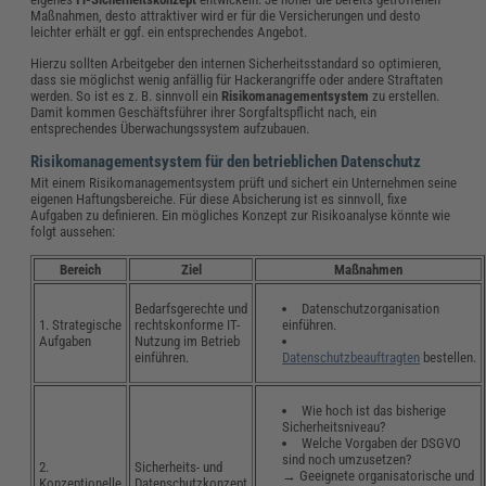
Maßnahmen, desto attraktiver wird er für die Versicherungen und desto
leichter erhält er ggf. ein entsprechendes Angebot.
Hierzu sollten Arbeitgeber den internen Sicherheitsstandard so optimieren,
dass sie möglichst wenig anfällig für Hackerangriffe oder andere Straftaten
werden. So ist es z. B. sinnvoll ein
Risikomanagementsystem
zu erstellen.
Damit kommen Geschäftsführer ihrer Sorgfaltspflicht nach, ein
entsprechendes Überwachungssystem aufzubauen.
Risikomanagementsystem für den betrieblichen Datenschutz
Mit einem Risikomanagementsystem prüft und sichert ein Unternehmen seine
eigenen Haftungsbereiche. Für diese Absicherung ist es sinnvoll, fixe
Aufgaben zu definieren. Ein mögliches Konzept zur Risikoanalyse könnte wie
folgt aussehen:
Bereich
Ziel
Maßnahmen
Datenschutzorganisation
Bedarfsgerechte und
einführen.
1. Strategische
rechtskonforme IT-
Aufgaben
Nutzung im Betrieb
Datenschutzbeauftragten
bestellen.
einführen.
Wie hoch ist das bisherige
Sicherheitsniveau?
Welche Vorgaben der DSGVO
sind noch umzusetzen?
2.
Sicherheits- und
→ Geeignete organisatorische und
Konzeptionelle
Datenschutzkonzept