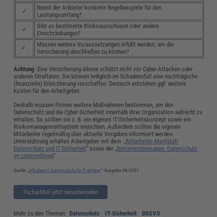
Nennt der Anbieter konkrete Regelbeispiele für den
✓
Leistungsumfang?
Gibt es bestimmte Risikoausschüsse oder andere
✓
Einschränkungen?
Müssen weitere Voraussetzungen erfüllt werden, um die
✓
Versicherung abschließen zu können?
Achtung
: Eine Versicherung alleine schützt nicht vor Cyber-Attacken oder
anderen Straftaten. Sie können lediglich im Schadensfall eine nachträgliche
(finanzielle) Erleichterung verschaffen. Dennoch entstehen ggf. weitere
Kosten für den Arbeitgeber.
Deshalb müssen Firmen weitere Maßnahmen bestimmen, um den
Datenschutz und die Cyber-Sicherheit innerhalb ihrer Organisation aufrecht zu
erhalten. So sollten sie z. B. ein eigenes IT-Sicherheitskonzept sowie ein
Risikomanagementsystem einrichten. Außerdem sollten die eigenen
Mitarbeiter regelmäßig über aktuelle Vorgaben informiert werden.
Unterstützung erhalten Arbeitgeber mit dem „
Mitarbeiter-Merkblatt
Datenschutz und IT-Sicherheit
“ sowie der „
Dokumentenmappe: Datenschutz
im Unternehmen
“.
Quelle: „
Infodienst: Datenschutz für Praktiker
“: Ausgabe 08/2021
Fachartikel jetzt herunterladen
Mehr zu den Themen:
Datenschutz
IT-Sicherheit
DSGVO