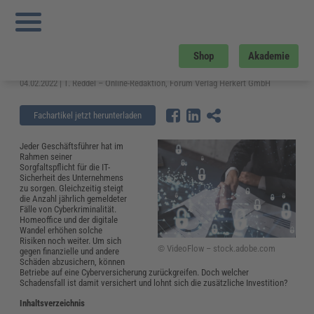
Sie sind hier:
Startseite
»
Fachwissen
»
Datenschutz und IT-Sicherheit
»
Cyberversicherung für Unternehmen: Sinnvoll oder unnötige Kosten?
Cyberversicherung für Unternehmen:
Shop
Akademie
Sinnvoll oder unnötige Kosten?
04.02.2022 | T. Reddel – Online-Redaktion, Forum Verlag Herkert GmbH
Fachartikel jetzt herunterladen
Jeder Geschäftsführer hat im
Rahmen seiner
Sorgfaltspflicht für die IT-
Sicherheit des Unternehmens
zu sorgen. Gleichzeitig steigt
die Anzahl jährlich gemeldeter
Fälle von Cyberkriminalität.
Homeoffice und der digitale
Wandel erhöhen solche
Risiken noch weiter. Um sich
© VideoFlow – stock.adobe.com
gegen finanzielle und andere
Schäden abzusichern, können
Betriebe auf eine Cyberversicherung zurückgreifen. Doch welcher
Schadensfall ist damit versichert und lohnt sich die zusätzliche Investition?
Inhaltsverzeichnis