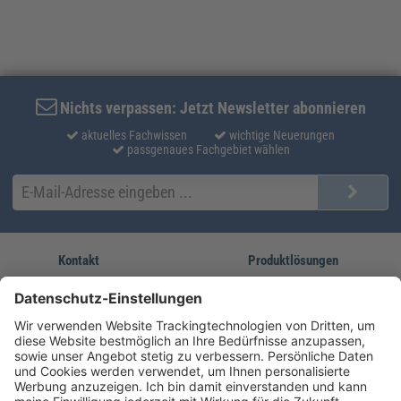
Nichts verpassen: Jetzt Newsletter abonnieren
aktuelles Fachwissen
wichtige Neuerungen
passgenaues Fachgebiet wählen
Kontakt
Produktlösungen
Sie erreichen uns unter:
FORUM Fachliteratur
AKADEMIE HERKERT
(08233) 38 11 23
Unsere Marken
service@forum-verlag.com
Mo-Do 07:30 - 17:00 Uhr
Fr 07:30 - 15:00 Uhr