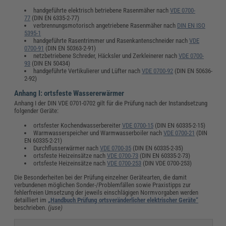
handgeführte elektrisch betriebene Rasenmäher nach
VDE 0700-
77
(DIN EN 6335-2-77)
verbrennungsmotorisch angetriebene Rasenmäher nach
DIN EN ISO
5395-1
handgeführte Rasentrimmer und Rasenkantenschneider nach
VDE
0700-91
(DIN EN 50363-2-91)
netzbetriebene Schreder, Häcksler und Zerkleinerer nach
VDE 0700-
93
(DIN EN 50434)
handgeführte Vertikulierer und Lüfter nach
VDE 0700-92
(DIN EN 50636-
2-92)
Anhang I: ortsfeste Wassererwärmer
Anhang I der DIN VDE 0701-0702 gilt für die Prüfung nach der Instandsetzung
folgender Geräte:
ortsfester Kochendwasserbereiter
VDE 0700-15
(DIN EN 60335-2-15)
Warmwasserspeicher und Warmwasserboiler nach
VDE 0700-21
(DIN
EN 60335-2-21)
Durchflusserwärmer nach
VDE 0700-35
(DIN EN 60335-2-35)
ortsfeste Heizeinsätze nach
VDE 0700-73
(DIN EN 60335-2-73)
ortsfeste Heizeinsätze nach
VDE 0700-253
(DIN VDE 0700-253)
Die Besonderheiten bei der Prüfung einzelner Gerätearten, die damit
verbundenen möglichen Sonder-/Problemfällen sowie Praxistipps zur
fehlerfreien Umsetzung der jeweils einschlägigen Normvorgaben werden
detailliert im
„Handbuch Prüfung ortsveränderlicher elektrischer Geräte“
beschrieben.
(juse)