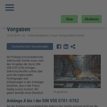
Sie sind hier:
Startseite
»
Fachwissen
»
Elektrosicherheit und Elektrotechnik
»
VDE 0701 - 0702: Anhänge beinhalten weitere normative Vorgaben
VDE 0701 - 0702: Anhänge
Shop
Akademie
beinhalten weitere normative
Vorgaben
12.07.2018 | JS – Online-Redaktion, Forum Verlag Herkert GmbH
Fachartikel jetzt herunterladen
Die Prüfung ortsveränderlicher
elektrischer Geräte muss nach
den Vorgaben der Norm DIN
VDE 0701-0702 erfolgen.
Elektrofachkräfte sollten aber
auch die ergänzenden
Festlegungen und
Erläuterungen in den Anhängen
beachten, was in der Praxis
häufig zu kurz kommt. Wir
KI-generiert
geben deshalb einen Überblick.
Anhänge A bis I der DIN VDE 0701-0702
Bei der Prüfung ortsveränderlicher elektrischer Geräte müssen nicht nur die