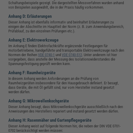
Schaltungsbeispiele gezeigt. Die dargestellten Messverfahren wurden anhand
von Beispielen ausgewählt, die in der Praxis häufig vorkommen.
Anhang D: Erläuterungen
Dieser Anhang ist ebenfalls informativ und beinhaltet Erläuterungen zu
einigen der Abschnitte im Hauptteil der Norm (z. B. zum Anwendungsbereich,
Prüfablauf, zu den einzelnen Prüfungen etc.).
Anhang E: Elektrowerkzeuge
Im Anhang E finden Elektrofachkräfte ergänzende Festlegungen für
motorbetriebene, handgeführte und transportable Elektrowerkzeuge nach den
Normen der Reihen
VDE 0740-1
und
VDE 0740-512
. Unter anderem ist hier
vorgegeben, dass anstelle der Messung des Isolationswiderstandes die
Spannungsfestigung geprüft werden kann.
Anhang F: Raumheizgeräte
In diesem Anhang werden Anforderungen an die Prüfung von
Raumheizgeräten insbesondere für den Hausgebrauch definiert. Er besagt,
dass Geräte, die mit Öl gefüllt sind, nur vom Hersteller instand gesetzt
werden dürfen.
Anhang G: Mikrowellenkochgeräte
Dieser Anhang besagt, dass Mikrowellenkochgeräte ausschließlich nach den
Anweisungen des Herstellers repariert und instand gesetzt werden dürfen.
Anhang H: Rasenmäher und Gartenpflegegeräte
Dieser Anhang weist auf folgende Normen hin, die neben der DIN VDE 0701-
0702 berücksichtigt werden müssen: