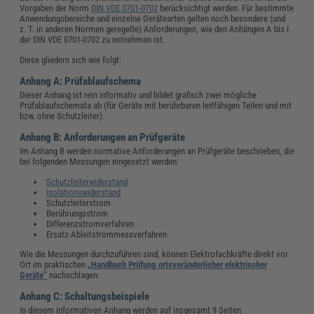
Vorgaben der Norm
DIN VDE 0701-0702
berücksichtigt werden. Für bestimmte
Anwendungsbereiche und einzelne Gerätearten gelten noch besondere (und
z. T. in anderen Normen geregelte) Anforderungen, wie den Anhängen A bis I
der DIN VDE 0701-0702 zu entnehmen ist.
Diese gliedern sich wie folgt:
Anhang A: Prüfablaufschema
Dieser Anhang ist rein informativ und bildet grafisch zwei mögliche
Prüfablaufschemata ab (für Geräte mit berührbaren leitfähigen Teilen und mit
bzw. ohne Schutzleiter).
Anhang B: Anforderungen an Prüfgeräte
Im Anhang B werden normative Anforderungen an Prüfgeräte beschrieben, die
bei folgenden Messungen eingesetzt werden:
Schutzleiterwiderstand
Isolationswiderstand
Schutzleiterstrom
Berührungsstrom
Differenzstromverfahren
Ersatz-Ableitstrommessverfahren
Wie die Messungen durchzuführen sind, können Elektrofachkräfte direkt vor
Ort im praktischen
„Handbuch Prüfung ortsveränderlicher elektrischer
Geräte“
nachschlagen.
Anhang C: Schaltungsbeispiele
In diesem informativen Anhang werden auf insgesamt 9 Seiten