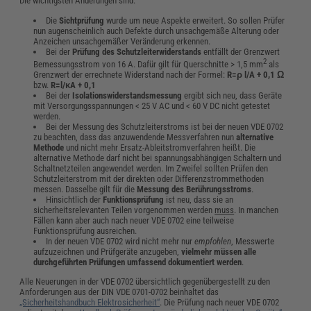
Die wichtigsten Änderungen sind:
Die
Sichtprüfung
wurde um neue Aspekte erweitert. So sollen Prüfer
nun augenscheinlich auch Defekte durch unsachgemäße Alterung oder
Anzeichen unsachgemäßer Veränderung erkennen.
Bei der
Prüfung des Schutzleiterwiderstands
entfällt der Grenzwert
2
Bemessungsstrom von 16 A. Dafür gilt für Querschnitte > 1,5 mm
als
Grenzwert der errechnete Widerstand nach der Formel:
R=ρ l/A + 0,1 Ω
bzw.
R=l/κA + 0,1
Bei der
Isolationswiderstandsmessung
ergibt sich neu, dass Geräte
mit Versorgungsspannungen < 25 V AC und < 60 V DC nicht getestet
werden.
Bei der Messung des Schutzleiterstroms ist bei der neuen VDE 0702
zu beachten, dass das anzuwendende Messverfahren nun
alternative
Methode
und nicht mehr Ersatz-Ableitstromverfahren heißt. Die
alternative Methode darf nicht bei spannungsabhängigen Schaltern und
Schaltnetzteilen angewendet werden. Im Zweifel sollten Prüfen den
Schutzleiterstrom mit der direkten oder Differenzstrommethoden
messen. Dasselbe gilt für die
Messung des Berührungsstroms
.
Hinsichtlich der
Funktionsprüfung
ist neu, dass sie an
sicherheitsrelevanten Teilen vorgenommen werden
muss
. In manchen
Fällen kann aber auch nach neuer VDE 0702 eine teilweise
Funktionsprüfung ausreichen.
In der neuen VDE 0702 wird nicht mehr nur
empfohlen
, Messwerte
aufzuzeichnen und Prüfgeräte anzugeben,
vielmehr müssen alle
durchgeführten Prüfungen umfassend dokumentiert werden
.
Alle Neuerungen in der VDE 0702 übersichtlich gegenübergestellt zu den
Anforderungen aus der DIN VDE 0701-0702 beinhaltet das
„Sicherheitshandbuch Elektrosicherheit“
. Die Prüfung nach neuer VDE 0702