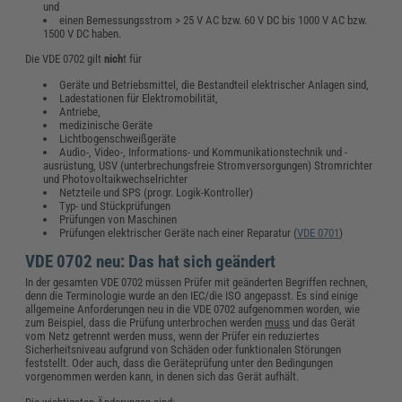
und
einen Bemessungsstrom > 25 V AC bzw. 60 V DC bis 1000 V AC bzw.
1500 V DC haben.
Die VDE 0702 gilt
nich
t für
Geräte und Betriebsmittel, die Bestandteil elektrischer Anlagen sind,
Ladestationen für Elektromobilität,
Antriebe,
medizinische Geräte
Lichtbogenschweißgeräte
Audio-, Video-, Informations- und Kommunikationstechnik und -
ausrüstung, USV (unterbrechungsfreie Stromversorgungen) Stromrichter
und Photovoltaikwechselrichter
Netzteile und SPS (progr. Logik-Kontroller)
Typ- und Stückprüfungen
Prüfungen von Maschinen
Prüfungen elektrischer Geräte nach einer Reparatur (
VDE 0701
)
VDE 0702 neu: Das hat sich geändert
In der gesamten VDE 0702 müssen Prüfer mit geänderten Begriffen rechnen,
denn die Terminologie wurde an den IEC/die ISO angepasst. Es sind einige
allgemeine Anforderungen neu in die VDE 0702 aufgenommen worden, wie
zum Beispiel, dass die Prüfung unterbrochen werden
muss
und das Gerät
vom Netz getrennt werden muss, wenn der Prüfer ein reduziertes
Sicherheitsniveau aufgrund von Schäden oder funktionalen Störungen
feststellt. Oder auch, dass die Geräteprüfung unter den Bedingungen
vorgenommen werden kann, in denen sich das Gerät aufhält.