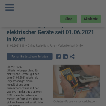
Sie sind hier:
Startseite
»
Fachwissen
»
Elektrosicherheit und Elektrotechnik
»
VDE 0702 für Wiederholungsprüfungen elektrischer Geräte seit 01.06.2021 in
Kraft
VDE 0702 für
Shop
Akademie
Wiederholungsprüfungen
elektrischer Geräte seit 01.06.2021
in Kraft
11.06.2021 | JS – Online-Redaktion, Forum Verlag Herkert GmbH
Fachartikel jetzt herunterladen
Die VDE 0702
„Wiederholungsprüfung für
elektrische Geräte“ gilt seit
dem 01.06.2021 wieder als
„eigenständige“ Norm,
losgelöst aus dem
Zusammenschluss mit der
VDE 0701 in der DIN VDE 0701-
0702. Viele Anforderungen
wurden umformuliert, doch es
© Andrey Popov – stock.adobe.com
gibt auch neue und zusätzliche
Regelungen.