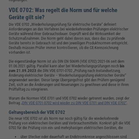
VDE 0702: Was regelt die Norm und für welche
Geräte gilt sie?
Die VDE 0702 „Wiederholungsprüfung für elektrische Geräte“ definiert
Anforderungen an das Verfahren bei wiederkehrenden Prüfungen elektrischer
Geräte während ihrer Gebrauchsdauer. Geprüft wird die Wirksamkeit der
Schutzmaßnahmen. Die Norm geht dabei davon aus, dass das zu prüfende
Geräte bereits in Gebrauch ist und den jeweiligen Produktnormen entspricht.
Deshalb müssen Prüfer immer kontrollieren, ob die CE-Kennzeichnung
vorhanden ist.
Die eigenständige Norm ist als DIN EN 50699 (VDE 0702):2021-06 seit dem
01.06.2021 gültig. Parallel kann aber bei Wiederholungsprüfungen noch
bis
zum 21.09.2023
die DIN VDE 0701-0702 „Prüfung nach Instandsetzung,
Änderung elektrischer Geräte – Wiederholungsprüfung elektrischer Geräte“
angewendet werden. Diese lange Übergangsfrist gibt den Prüfern genügend
Zeit, sich an die Änderungen und Neuerungen zu gewöhnen und diese in ihren
Prüffalltag zu integrieren.
Warum die Normen VDE 0701 und VDE 0702 wieder getrennt wurden, zeigt der
Beitrag
„DIN VDE 0701-0702 wird wieder zu DIN VDE 0701 und DIN VDE 0702“
.
Geltungsbereich der VDE 0702
Die neue VDE 0702 ist als Norm nur noch gültig für die wiederkehrende
Prüfung von elektrischen Geräten und Verbrauchsmitteln. Konkret gilt die VDE
0702 für die Prüfung von ein- und mehrphasigen elektrischen Geräten, die
über Stecker oder dauerhaft an Endstromkreise angeschlossen sind